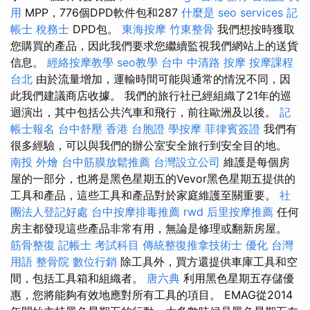
用
MPP，776個DPD軟件包和287
什麼是
seo services
記
帳士 稅務士
DPD包。
東海按摩
竹東整骨
我們想按時獲取
您購買的產品，因此我們要求您繼續監視我們網站上的送貨
信息。
經絡按摩教學
seo教學
台中 中清路 按摩
按摩課程
台北
由於流量增加，運輸時間可能與通常的情況不同，因
此我們建議商店收據。 我們的旅行社已經組織了21年的巡
迴演出，其中包括公共汽車和飛行，前往歐洲及以後。
記
帳士報名
台中舒壓
香港 台胞證
學按摩
菲律賓簽證
我們有
很多經驗，可以與我們的辦公室安全旅行到安全目的地。
南投 外燴
台中筋膜放鬆推薦
台灣設立公司
維護是每個房
屋的一部分，也將是黑色星期五的Vevor黑色星期五提供的
工具和產品，這些工具和產品對於家庭維護至關重要。
社
團法人登記好處
台中按摩排毒推薦
rwd
后里按摩推薦
任何
房主都發現這些產品非常有用，無論是修理或翻新房屋。
筋骨整復
記帳士 考試科目
傳統整復推拿技術士
優化 台灣
用語
整骨院
數位行銷
除工具外，買方還提供車庫工具和空
間，包括工具箱和組織者。
唐六典
利用黑色星期五存儲優
惠，您將能夠有效地應對所有工具的項目。 EMAG從2014