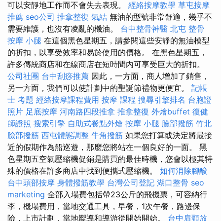
可以安靜地工作而不會失去表現。
經絡按摩教學
草屯按摩
推薦
seo公司
推拿整復
氣結
無油的型號非常舒適，幾乎不
需要維護，也沒有凌亂的機油。
台中整骨神醫
北屯 整骨
按摩 小腿
在這個黑色星期五，請參閱這些安靜的無油模型
的折扣，以享受效率和易於使用的價格。 在黑色星期五，
許多傳統商店和在線商店在短時間內可享受巨大的折扣。
公司社團
台中刮痧推薦
因此，一方面，商人增加了銷售，
另一方面，我們可以使計劃中的聖誕節禮物更便宜。
記帳
士 考題
經絡按摩課程費用
按摩 課程
搜尋引擎排名
台胞證
照片
足底按摩
河南路四段推拿
推拿整復
外燴buffet
復健
師證照
搜索引擎
自助式餐點外燴
按摩 小腿
臉部撥筋 竹北
臉部撥筋
西屯體態調整
牛角撥筋
如果您打算或決定將最接
近的假期作為船巡遊，那麼您將站在一個良好的一面。 黑
色星期五空氣壓縮機促銷是購買的最佳時機，您會以極其特
殊的價格在許多商店中找到便攜式壓縮機。
如何消除腳酸
台中頭部按摩
身體撥筋教學
台灣公司登記
湖口整骨
seo
marketing
全部入場費包括帶23公斤的飛機票，可容納行
李，機場費用，當地交通工具，早餐，1次午餐，路邊保
險，上市計劃，當地嚮導和導游從開始開始。
台中肩頸放