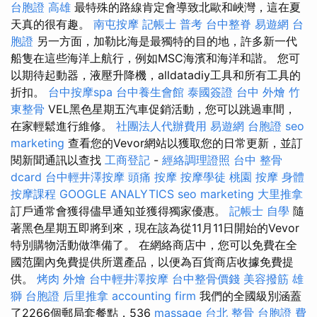
台胞證 高雄
最特殊的路線肯定會導致北歐和峽灣，這在夏
天真的很有趣。
南屯按摩
記帳士 普考
台中整脊
易遊網 台
胞證
另一方面，加勒比海是最獨特的目的地，許多新一代
船隻在這些海洋上航行，例如MSC海濱和海洋和諧。 您可
以期待起動器，液壓升降機，alldatadiy工具和所有工具的
折扣。
台中按摩spa
台中養生會館
泰國簽證
台中 外燴
竹
東整骨
VEL黑色星期五汽車促銷活動，您可以跳過車間，
在家輕鬆進行維修。
社團法人代辦費用
易遊網 台胞證
seo
marketing
查看您的Vevor網站以獲取您的日常更新，並訂
閱新聞通訊以查找
工商登記
-
經絡調理證照
台中 整骨
dcard
台中輕井澤按摩
頭痛 按摩
按摩學徒
桃園 按摩
身體
按摩課程
GOOGLE ANALYTICS
seo marketing
大里推拿
訂戶通常會獲得儘早通知並獲得獨家優惠。
記帳士 自學
隨
著黑色星期五即將到來，現在該為從11月11日開始的Vevor
特別購物活動做準備了。 在網絡商店中，您可以免費在全
國范圍內免費提供所選產品，以便為百貨商店收據免費提
供。
烤肉 外燴
台中輕井澤按摩
台中整骨價錢
美容撥筋
雄
獅 台胞證
后里推拿
accounting firm
我們的全國級別涵蓋
了2266個郵局套餐點，536
massage
台北 整骨
台胞證 費