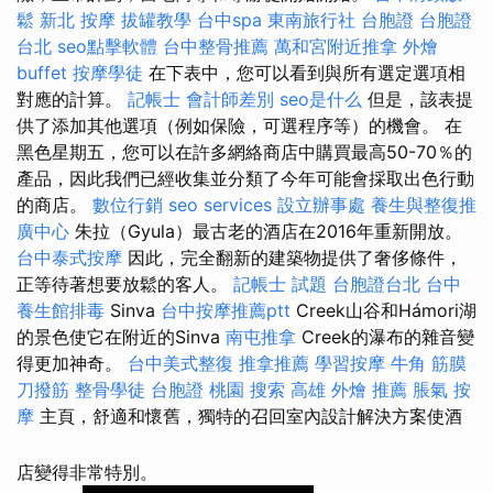
鬆
新北 按摩
拔罐教學
台中spa
東南旅行社 台胞證
台胞證
台北
seo點擊軟體
台中整骨推薦
萬和宮附近推拿
外燴
buffet
按摩學徒
在下表中，您可以看到與所有選定選項相
對應的計算。
記帳士 會計師差別
seo是什么
但是，該表提
供了添加其他選項（例如保險，可選程序等）的機會。 在
黑色星期五，您可以在許多網絡商店中購買最高50-70％的
產品，因此我們已經收集並分類了今年可能會採取出色行動
的商店。
數位行銷
seo services
設立辦事處
養生與整復推
廣中心
朱拉（Gyula）最古老的酒店在2016年重新開放。
台中泰式按摩
因此，完全翻新的建築物提供了奢侈條件，
正等待著想要放鬆的客人。
記帳士 試題
台胞證台北
台中
養生館排毒
Sinva
台中按摩推薦ptt
Creek山谷和Hámori湖
的景色使它在附近的Sinva
南屯推拿
Creek的瀑布的雜音變
得更加神奇。
台中美式整復
推拿推薦
學習按摩
牛角 筋膜
刀撥筋
整骨學徒
台胞證 桃園
搜索
高雄 外燴 推薦
脹氣 按
摩
主頁，舒適和懷舊，獨特的召回室內設計解決方案使酒
店變得非常特別。