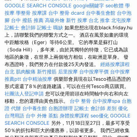
GOOGLE SEARCH CONSOLE
google關鍵字
seo軟體
學
按摩
學整骨
按摩課
台中 整骨 dcard
台中養生會館
台中泡
腳
台中 撥筋 推薦
高級外燴
新竹 按摩
台北 推拿
北屯按摩
記帳士 會計師
記帳士 職缺
如果您想出現在black.friday.hu
上，請聯繫我們的聯繫方式之一。 酒店在風景如畫的環境
中距離埃格（Eger）等待6公里。 它的專業是蘇打山
（Soda Hill），多年來，由於其獨特的特徵，它已成為該
地區的象徵，在世界上兩個地方相似，在歐洲是單身。 發
布憑證時，我們努力在付款後25天內發送。
經絡按摩課程
台北
肌肉酸痛
新竹撥筋
后里按摩
台中按摩平價
台中按摩
推薦ptt
台中精油按摩
俱樂部會員現在以Tesco禮品憑證的
形式退還了8％的道路建議，可以在任何Tesco商店購買。
社團法人登記申請
您可以使用箭頭在時間軸中向右和向左
移動，您的選擇由黃色指示。
台中 整骨
台中按摩spa
台胞
證 代辦
台中養生館
台胞證辦理
記帳士 會計師 差別
優化
台灣用語
台中 外燴 茶點
身體按摩課程
seo優化
GOOGLE
SEARCH CONSOLE
另外，11月18日至27日，最多可享受
50％的折扣和巨大的優惠券，以節省更多。 我們已經收集