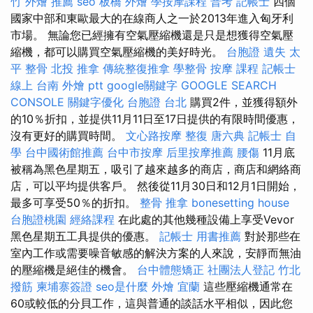
竹 外燴 推薦
seo
板橋 外燴
學按摩課程
普考 記帳士
四個
國家中部和東歐最大的在線商人之一於2013年進入匈牙利
市場。 無論您已經擁有空氣壓縮機還是只是想獲得空氣壓
縮機，都可以購買空氣壓縮機的美好時光。
台胞證 遺失
太
平 整骨
北投 推拿
傳統整復推拿
學整骨
按摩 課程
記帳士
線上
台南 外燴 ptt
google關鍵字
GOOGLE SEARCH
CONSOLE
關鍵字優化
台胞證 台北
購買2件，並獲得額外
的10％折扣，並提供11月11日至17日提供的有限時間優惠，
沒有更好的購買時間。
文心路按摩
整復
唐六典
記帳士 自
學
台中國術館推薦
台中市按摩
后里按摩推薦
腰傷
11月底
被稱為黑色星期五，吸引了越來越多的商店，商店和網絡商
店，可以平均提供客戶。 然後從11月30日和12月1日開始，
最多可享受50％的折扣。
整骨 推拿
bonesetting house
台胞證桃園
經絡課程
在此處的其他幾種設備上享受Vevor
黑色星期五工具提供的優惠。
記帳士 用書推薦
對於那些在
室內工作或需要噪音敏感的解決方案的人來說，安靜而無油
的壓縮機是絕佳的機會。
台中體態矯正
社團法人登記
竹北
撥筋
柬埔寨簽證
seo是什麼
外燴 宜蘭
這些壓縮機通常在
60或較低的分貝工作，這與普通的談話水平相似，因此您