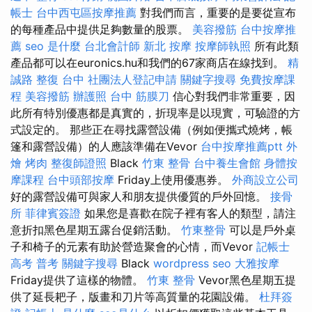
帳士
台中西屯區按摩推薦
對我們而言，重要的是要從宣布
的每種產品中提供足夠數量的股票。
美容撥筋
台中按摩推
薦
seo 是什麼
台北會計師
新北 按摩
按摩師執照
所有此類
產品都可以在euronics.hu和我們的67家商店在線找到。
精
誠路 整復 台中
社團法人登記申請
關鍵字搜尋
免費按摩課
程
美容撥筋
辦護照
台中 筋膜刀
信心對我們非常重要，因
此所有特別優惠都是真實的，折現率是以現實，可驗證的方
式設定的。 那些正在尋找露營設備（例如便攜式燒烤，帳
篷和露營設備）的人應該準備在Vevor
台中按摩推薦ptt
外
燴 烤肉
整復師證照
Black
竹東 整骨
台中養生會館
身體按
摩課程
台中頭部按摩
Friday上使用優惠券。
外商設立公司
好的露營設備可與家人和朋友提供優質的戶外回憶。
接骨
所
菲律賓簽證
如果您是喜歡在院子裡有客人的類型，請注
意折扣黑色星期五露台促銷活動。
竹東整骨
可以是戶外桌
子和椅子的元素有助於營造聚會的心情，而Vevor
記帳士
高考 普考
關鍵字搜尋
Black
wordpress seo
大雅按摩
Friday提供了這樣的物體。
竹東 整骨
Vevor黑色星期五提
供了延長耙子，版畫和刀片等高質量的花園設備。
杜拜簽