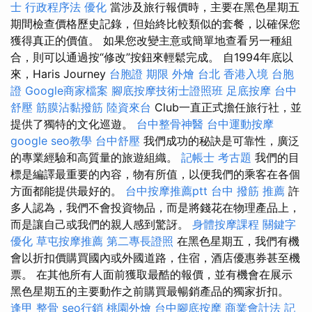
士 行政程序法
優化
當涉及旅行報價時，主要在黑色星期五
期間檢查價格歷史記錄，但始終比較類似的套餐，以確保您
獲得真正的價值。 如果您改變主意或簡單地查看另一種組
合，則可以通過按“修改”按鈕來輕鬆完成。 自1994年底以
來，Haris Journey
台胞證 期限
外燴 台北
香港入境 台胞
證
Google商家檔案
腳底按摩技術士證照班
足底按摩
台中
舒壓
筋膜沾黏撥筋
陸資來台
Club一直正式擔任旅行社，並
提供了獨特的文化巡遊。
台中整骨神醫
台中運動按摩
google seo教學
台中舒壓
我們成功的秘訣是可靠性，廣泛
的專業經驗和高質量的旅遊組織。
記帳士 考古題
我們的目
標是編譯最重要的內容，物有所值，以便我們的乘客在各個
方面都能提供最好的。
台中按摩推薦ptt
台中 撥筋 推薦
許
多人認為，我們不會投資物品，而是將錢花在物理產品上，
而是讓自己或我們的親人感到驚訝。
身體按摩課程
關鍵字
優化
草屯按摩推薦
第二專長證照
在黑色星期五，我們有機
會以折扣價購買國內或外國道路，住宿，酒店優惠券甚至機
票。 在其他所有人面前獲取最酷的報價，並有機會在展示
黑色星期五的主要動作之前購買最暢銷產品的獨家折扣。
逢甲 整骨
seo行銷
桃園外燴
台中腳底按摩
商業會計法 記