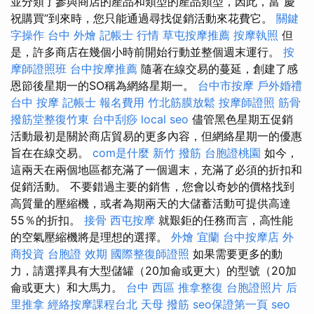
並分類了參與商店的產品和類型的產品類型，因此，當“慶
祝購買”到來時，您只能通過尋找促銷活動來花費它。
關鍵
字操作
台中 外燴
記帳士 行情
草屯按摩推薦
按摩執照
但
是，許多商店在幾個小時前開始行動並整個週末運行。
按
摩師證照班
台中按摩推薦
隨著在線交易的蔓延，創建了感
恩節後星期一的SO稱為網絡星期一。
台中市按摩
戶外婚禮
台中 按摩
記帳士 報名費用
竹北筋膜放鬆
按摩師證照
筋骨
撥筋堂整復竹東
台中刮痧
local seo
儘管黑色星期五促銷
活動最初是關於商店貿易的更多內容，但網絡星期一的優惠
旨在在線交易。
com是什麼
新竹 撥筋
台胞證桃園
如今，
這兩天在兩個地區都充滿了一個週末，充滿了必須的折扣和
促銷活動。 不要錯過主要的銷售，您會以奇妙的價格找到
高質量的壓縮機，或者為期兩天的大儲蓄活動可提供高達
55％的折扣。
接骨
西屯按摩
就艱鉅的任務而言，高性能
的空氣壓縮機將是理想的選擇。
外燴 宜蘭
台中按摩店
外
商投資
台胞證 效期
國際整復師證照
如果需要更多的動
力，請選擇具有大型儲罐（20加侖或更大）的型號（20加
侖或更大）和大馬力。
台中 西區 推拿整復
台胞證照片
后
里推拿
經絡按摩課程台北
天母 撥筋
seo保證第一頁
seo