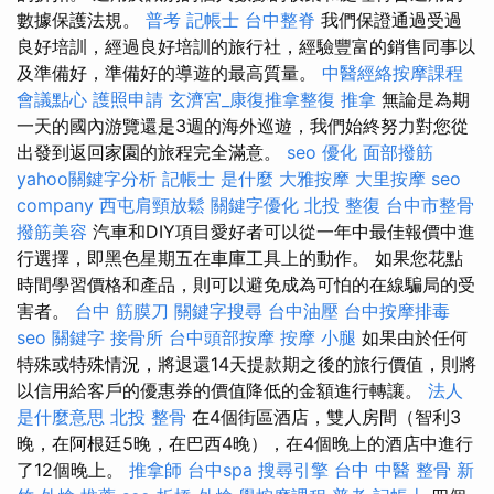
數據保護法規。
普考 記帳士
台中整脊
我們保證通過受過
良好培訓，經過良好培訓的旅行社，經驗豐富的銷售同事以
及準備好，準備好的導遊的最高質量。
中醫經絡按摩課程
會議點心
護照申請
玄濟宮_康復推拿整復
推拿
無論是為期
一天的國內游覽還是3週的海外巡遊，我們始終努力對您從
出發到返回家園的旅程完全滿意。
seo 優化
面部撥筋
yahoo關鍵字分析
記帳士 是什麼
大雅按摩
大里按摩
seo
company
西屯肩頸放鬆
關鍵字優化
北投 整復
台中市整骨
撥筋美容
汽車和DIY項目愛好者可以從一年中最佳報價中進
行選擇，即黑色星期五在車庫工具上的動作。 如果您花點
時間學習價格和產品，則可以避免成為可怕的在線騙局的受
害者。
台中 筋膜刀
關鍵字搜尋
台中油壓
台中按摩排毒
seo 關鍵字
接骨所
台中頭部按摩
按摩 小腿
如果由於任何
特殊或特殊情況，將退還14天提款期之後的旅行價值，則將
以信用給客戶的優惠券的價值降低的金額進行轉讓。
法人
是什麼意思
北投 整骨
在4個街區酒店，雙人房間（智利3
晚，在阿根廷5晚，在巴西4晚），在4個晚上的酒店中進行
了12個晚上。
推拿師
台中spa
搜尋引擎
台中 中醫 整骨
新