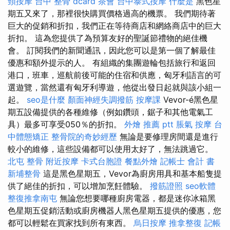
頸按摩
台中 整骨 dcard
茶會
台中泰式按摩
什麼是
黑色星
期五又來了，那裡很快購買價格過高的機票。 我們期待著
巨大的促銷和折扣，我們正在等待商店和網絡商店中的巨大
折扣。 這為您提供了為預算友好的聖誕節禮物的絕佳機
會。 訂閱我們的新聞通訊，因此您可以是第一個了解最佳
優惠和額外提示的人。 有組織的集團遊輪包括旅行和返回
港口，班車，巡航前後可能的住宿和供應，匈牙利語言的可
選遊覽，當然還有匈牙利導遊，他從出發日起就與該小組一
起。
seo是什麼
顏面神經失調撥筋
按摩課
Vevor-é黑色星
期五設備提供的各種維修（例如鑽頭，鋸子和其他電氣工
具）最多可享受050％的折扣。
外燴 推薦 ptt
脹氣 按摩
台
中體態矯正
整骨院的奇妙經歷
無論是要修理房間還是進行
較小的維修，這些設備都可以使用太好了，無法跳過它。
北屯 整骨
附近按摩
卡式台胞證
餐點外燴
記帳士 會計 書
新埔整骨
這是黑色星期五，Vevor為廚房用具和基本船隻提
供了絕佳的折扣，可以增加烹飪體驗。
撥筋證照
seo軟體
整復推拿南屯
無論您想要哪種廚房電器，都是迷你冰箱黑
色星期五促銷活動或廚房機器人黑色星期五提供的優惠，您
都可以輕鬆在買家找到所有東西。
烏日按摩
推拿整復
記帳