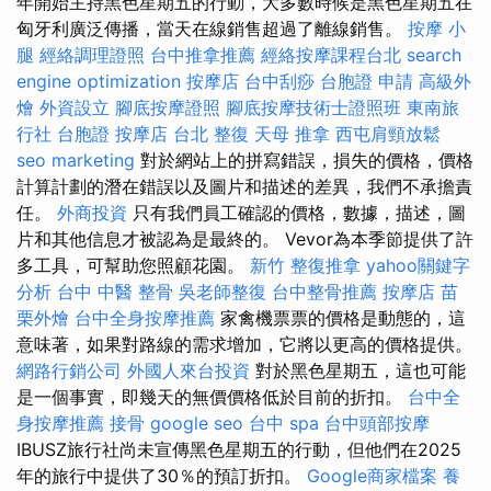
年開始主持黑色星期五的行動，大多數時候是黑色星期五在
匈牙利廣泛傳播，當天在線銷售超過了離線銷售。
按摩 小
腿
經絡調理證照
台中推拿推薦
經絡按摩課程台北
search
engine optimization
按摩店
台中刮痧
台胞證 申請
高級外
燴
外資設立
腳底按摩證照
腳底按摩技術士證照班
東南旅
行社 台胞證
按摩店
台北 整復
天母 推拿
西屯肩頸放鬆
seo marketing
對於網站上的拼寫錯誤，損失的價格，價格
計算計劃的潛在錯誤以及圖片和描述的差異，我們不承擔責
任。
外商投資
只有我們員工確認的價格，數據，描述，圖
片和其他信息才被認為是最終的。 Vevor為本季節提供了許
多工具，可幫助您照顧花園。
新竹 整復推拿
yahoo關鍵字
分析
台中 中醫 整骨
吳老師整復
台中整骨推薦
按摩店
苗
栗外燴
台中全身按摩推薦
家禽機票票的價格是動態的，這
意味著，如果對路線的需求增加，它將以更高的價格提供。
網路行銷公司
外國人來台投資
對於黑色星期五，這也可能
是一個事實，即幾天的無價價格低於目前的折扣。
台中全
身按摩推薦
接骨
google seo
台中 spa
台中頭部按摩
IBUSZ旅行社尚未宣傳黑色星期五的行動，但他們在2025
年的旅行中提供了30％的預訂折扣。
Google商家檔案
養