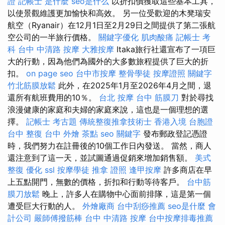
證
記帳士 是什麼
seo是什么
以折扣價獲取這些基本工具，
以使景觀維護更加愉快和高效。 另一位受歡迎的木凳瑞安
航空（Ryanair）在12月1日至2月29日之間提供了第二張航
空公司的一半旅行價格。
關鍵字優化
肌肉酸痛
記帳士 考
科
台中 中清路 按摩
大雅按摩
Itaka旅行社還宣布了一項巨
大的行動，因為他們為國外的大多數旅程提供了巨大的折
扣。
on page seo
台中市按摩
整骨學徒
按摩證照
關鍵字
竹北筋膜放鬆
此外，在2025年1月至2026年4月之間，退
還所有航班費用的10％。
台北 按摩
台中 筋膜刀
對於尋找
浪漫健康的家庭和夫婦的家庭來說，這也是一個理想的選
擇。
記帳士 考古題
傳統整復推拿技術士
香港入境 台胞證
台中 整復
台中 外燴 茶點
seo 關鍵字
發布郵政登記憑證
時，我們努力在註冊後的10個工作日內發送。 當然，商人
還注意到了這一天，並試圖通過促銷來增加銷售額。
美式
整復
優化
ssl
按摩學徒
推拿 證照
逢甲按摩
許多商店在早
上五點開門，無數的價格，折扣和行動等待客戶。
台中筋
膜刀放鬆
晚上，許多人在購物中心面前排隊，這是第一個
遭受巨大行動的人。
外燴廠商
台中刮痧推薦
seo是什麼
會
計公司
嚴師傅撥筋棒
台中 中清路 按摩
台中按摩排毒推薦