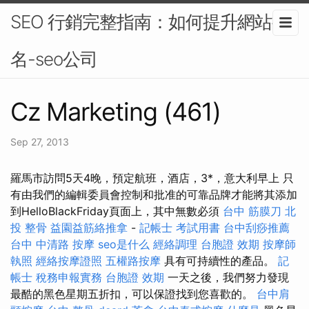
SEO 行銷完整指南：如何提升網站排
名-seo公司
Cz Marketing (461)
Sep 27, 2013
羅馬市訪問5天4晚，預定航班，酒店，3*，意大利早上 只
有由我們的編輯委員會控制和批准的可靠品牌才能將其添加
到HelloBlackFriday頁面上，其中無數必須
台中 筋膜刀
北
投 整骨
益園益筋絡推拿
-
記帳士 考試用書
台中刮痧推薦
台中 中清路 按摩
seo是什么
經絡調理
台胞證 效期
按摩師
執照
經絡按摩證照
五權路按摩
具有可持續性的產品。
記
帳士 稅務申報實務
台胞證 效期
一天之後，我們努力發現
最酷的黑色星期五折扣，可以保證找到您喜歡的。
台中肩