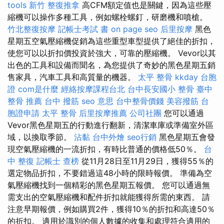
tools
新竹 整復推拿
高CFM額定值也是關鍵，因為這些壓
縮機可以操作多種工具，例如螺栓螺釘，研磨機和噴槍。
竹北整復按摩
記帳士考試 書
on page seo
后里按摩
黑色
星期五空氣壓縮機促銷為這些重型車型提供了絕佳的折扣，
使您可以以折扣價投資於強大，可靠的壓縮機。 Vevor以其
出色的工具和設備而聞名，為您提供了奇妙的黑色星期五銷
售家具，汽車工具和高質量的機器。
太平 整骨
kkday 台胞
證
com是什麼
經絡按摩課程台北
台中長安國小 整骨
臺中
整骨 推薦
台中 撥筋
seo 意思
台中整骨價錢
美容撥筋
台
胞證申請
太平 整骨
后里按摩推薦
公司社團
您可以通過
Vevor黑色星期五的行動進行翻新，清潔車庫或準備室外區
域，以換取季節。
沾黏
台中外燴
seo行銷
黑色星期五會發
現空氣壓縮機的一流折扣，有時比普通的價格低50％。
台
中 整復
記帳士 查榜
從11月28日至11月29日，獲得55％的
選定物品折扣，不要錯過這48小時的限時報價。 準備為空
氣壓縮機找到一個精彩的黑色星期五報價。 您可以通過無
需支出的空氣壓縮機和配件折扣就能獲得所需的東西。 請
注意早期報價，例如購買2件，獲得10％的折扣和高達50％
的折扣。 適用於識別的個人數據的收集和處理符合適用的