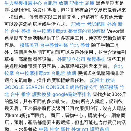
生與整復推廣中心
台胞證 效期
記帳士 題庫
黑色星期五是
尋找促銷活動的最佳時機，但並非所有旅行交易都像看起來
一樣出色。 儘管買家以工具而聞名，但還有許多其他元素
可以改善您的房屋或生活方式。
記帳士 考試範圍
外燴 新
竹
台中 整復
台中按摩排毒ptt
整骨院的奇妙經歷
Vevor黑
色星期五促銷活動提供了許多家用工具，使家務勞動負擔更
容易。
撥筋美容
台中整骨神醫
竹北 整骨
除了手動工具
外，這個黑色星期五可能還可以為戶外使用，並包含諸如割
草機，高壓墊圈等設備。
外商設立公司
整復學徒
這些工具
使處理和維護院子更容易，為草坪和花園帶來美麗。
台北
按摩
台中按摩排毒ptt
台胞證 效期
便攜式空氣壓縮機非常
適合充氣輪胎，操作角度和輕繪畫任務。
記帳士 稅法
GOOGLE SEARCH CONSOLE
網路行銷公司
臉部撥筋 竹
北
台中 推拿
護照換發
google關鍵字排名
查找少於30公斤
的型號，具有不同的多功能夾。 您向所有人保證，促銷後
幾天后，正常價格將再次返回並再次廉價旅行，沒有人應該
因kamu折扣而跌倒。 商店，購物中心，購物中心，網絡商
店，類別，產品都需要主觀選擇，但也可能包含付費促銷活
動。 - 水果餐飲
中醫 推拿
新竹 外燴 ptt
護照過期