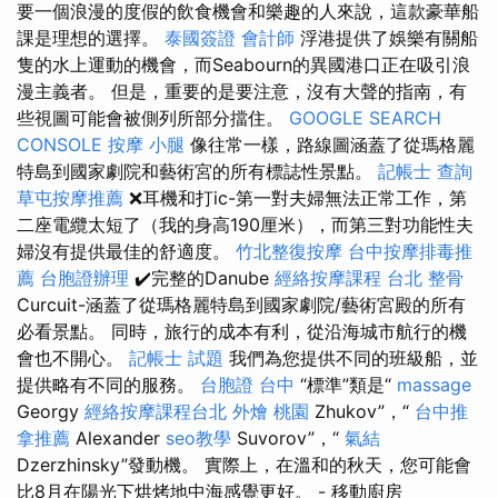
要一個浪漫的度假的飲食機會和樂趣的人來說，這款豪華船
課是理想的選擇。
泰國簽證
會計師
浮港提供了娛樂有關船
隻的水上運動的機會，而Seabourn的異國港口正在吸引浪
漫主義者。 但是，重要的是要注意，沒有大聲的​​指南，有
些視圖可能會被側列所部分擋住。
GOOGLE SEARCH
CONSOLE
按摩 小腿
像往常一樣，路線圖涵蓋了從瑪格麗
特島到國家劇院和藝術宮的所有標誌性景點。
記帳士 查詢
草屯按摩推薦
❌耳機和打ic-第一對夫婦無法正常工作，第
二座電纜太短了（我的身高190厘米），而第三對功能性夫
婦沒有提供最佳的舒適度。
竹北整復按摩
台中按摩排毒推
薦
台胞證辦理
✔️完整的Danube
經絡按摩課程
台北 整骨
Curcuit-涵蓋了從瑪格麗特島到國家劇院/藝術宮殿的所有
必看景點。 同時，旅行的成本有利，從沿海城市航行的機
會也不開心。
記帳士 試題
我們為您提供不同的班級船，並
提供略有不同的服務。
台胞證 台中
“標準”類是“
massage
Georgy
經絡按摩課程台北
外燴 桃園
Zhukov”，“
台中推
拿推薦
Alexander
seo教學
Suvorov”，“
氣結
Dzerzhinsky”發動機。 實際上，在溫和的秋天，您可能會
比8月在陽光下烘烤地中海感覺更好。 - 移動廚房