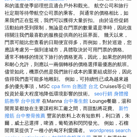
和的溫度使季節理想且適合戶外和觀光。 航空公司和旅行
社定期等待帶航空公司票的乘客。 與通常的價格相比，如
果我們正在監視，我們可以獲得大量折扣。 由於這些促銷
活動始終受到限制，無論是在門票的數量還是準時，因此值
得關注我們最喜歡的服務提供商的社區界面。 幾天以來，
門票可能比您查看的日期便宜得多，而例如，對於巡遊，您
應該考慮另一個到達城市，具體取決於可用門票的價格。
通常不轉移的情況下旅行的價格更高，因此，如果您的時間
和耐心允許，則應以一兩個轉移的價格選擇最優惠的航班。
儘管如此，機票仍然是我們旅行成本的重要組成部分，因此
值得我們盡可能多地雕刻。 例如，可持續性已成為越來越
多的優先事項，MSC
cpa firm
台胞證 台北
Cruises等公司
投資於最大程度地降低環境影響的技術。
seo行銷
身體撥
筋教學
台中按摩
在Manna
台中養生館
Lounge餐廳，湯和
開胃菜都放在主要課程和工廠之間，而甜點將花費。
新竹
撥筋
台中整骨推薦
豐富的飲料上衣有短飲料，利口酒，朱
爾，威士忌選擇，啤酒，葡萄酒和閃閃發光。 例如，石榴
開胃菜提供了一種小的匈牙利愛國者。
wordpress
search