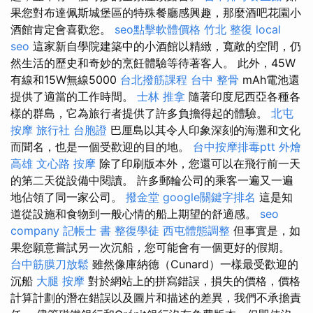
果您對布達佩斯城堡區的特殊餐廳感興趣，那麼酒吧花園小
酒館肯定會喜歡您。
seo點擊軟體價格
竹北 整復
local
seo
這家新自學院建築中的小酒館以精緻，寬敞的空間，仍
然生活的歷史和奇妙的烹飪體驗等待著客人。 此外，45W
有線和15W無線5000
台北撥筋課程
台中 整骨
mAh電池還
提供了適當的工作時間。
士林 推拿
隨著印度尼西亞各種各
樣的群島，它為旅行者提供了許多負擔得起的體驗。
北屯
按摩
旅行社 台胞證
巴厘島以其令人印象深刻的海灘和文化
而聞名，也是一個受歡迎的目的地。
台中按摩排毒ptt
外燴
高雄
文心路 按摩
除了印刷版本外，您還可以在飛行前一天
的第二天從設備中閱讀。 許多郵輪公司的乘客一遍又一遍
地佔領了同一家公司。
撥金堂
google關鍵字排名
這是知
道從設施和食物到一般心情的船上期望的舒適感。
seo
company
記帳士 書
整復學徒
西屯體態調整
但事實是，如
果您願意嘗試另一次沉船，您可能會有一個更好的假期。
台中筋膜刀放鬆
雖然像庫納德（Cunard）一樣最受歡迎的
沉船
大腿 按摩
對於網站上的拼寫錯誤，損失的價格，價格
計算計劃的潛在錯誤以及圖片和描述的差異，我們不承擔責