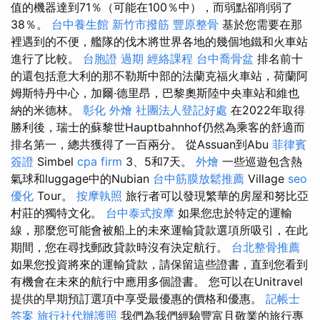
值的機器達到71％（可能在100％中），而弱點卻削弱了
38％。
台中養生館
新竹市撥筋
豐原整骨
基於您需要在那
裡遇到的不便，艦隊的伐木將世界各地的幾個地鐵和火車站
進行了比較。
台胞證 過期
經絡課程
台中喬骨盆
排名前十
的還包括意大利的那不勒斯中部的法蘭克福火車站，荷蘭阿
姆斯特丹中心，加爾·德里昂，巴黎奧斯陸中央車站和維也
納的米德林。
彰化 外燴
社團法人登記好處
在2022年取得
勝利後，瑞士的蘇黎世Hauptbahnhof仍然為乘客的舒適而
排名第一，總共獲得了一百兩分。 從Assuan到Abu
菲律賓
簽證
Simbel
cpa firm
3、5和7天。
外燴
一些巡遊包含熱
氣球和luggage中的Nubian
台中筋膜放鬆推薦
Village
seo
優化
Tour。
按摩執照
旅行者可以發現繁華的房屋和努比亞
村莊的獨特文化。
台中泰式按摩
如果您忠於特定的運輸
線，那麼您可能會被船上的未來運輸貸款選項所吸引，在此
期間，您在尋找郵政貸款時沒有決定航行。
台北整骨推薦
如果您投資將來的運輸貸款，請保留這些證書，直到您看到
有機會在未來的航行中應用多個證書。 您可以在Unitravel
提供的早期預訂選項中享受最優惠的價格和優惠。
記帳士
答案
旅行社代辦護照
我們為我們經驗豐富且敬業的旅行專