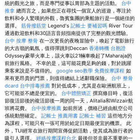
統的觀光之旅，而是專門從事以胃部為主題的活動。
台中
推拿
總而言之，如果您正在尋找一個宜人的巡遊，專注於
飲料和令人驚嘆的外觀，魯賓集團的乘船旅行是一個絕佳的
選擇。
筋骨撥筋堂
Legend's
記帳士 要補習嗎
River Tour
通過歡迎飲料和30語言音頻指南提供了完整的觀光體驗。
台中 按摩 整骨
在一次更長的夜晚冒險中，喚起了電影旅行
的大吉嶺的氣氛，值得彈跳到Deccan
香港轉機 台胞證
Odyssey豪華火車上，該火車以21輛車喚起了Maharaja的
前旅行風格。 不幸的是，這可能花費足夠的錢，對於跳躍
乘客來說是不值得的。
google seo教學
免費按摩課程
如
果有更昂貴的門票，則值得總結上述辭職保險。
台中 整骨
dcard
台中排毒推薦
對於低成本，尤其是在歐洲航班上，
它可能並不總是便宜的。
台中體態矯正
撰寫條目時，復活
節復活節後的複活節後一周的同一天，Alitalia和Wizzair航
班將花費。
台中按摩推薦
如前所述，價格已經由航空公司
係統動態確定。
記帳士 推薦用書
記帳士 補習
這些地方分
為課程，可能只有一張可用於給定日期最便宜的機票。 此
外，TUI經常在旅行期間宣傳促銷活動，使其成為旅行者的
吸引人選擇。
經絡按摩課程台北
最後但並非最不重要的一