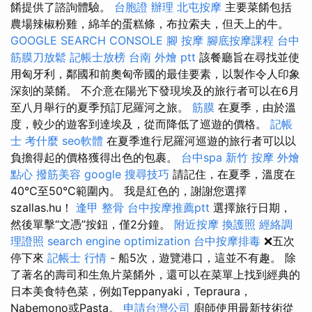
餚提供了諮詢體驗。
台胞證 辦理
北屯按摩
主要菜餚包括
農場辣椒粉雞，綿羊的蛋糕條，布拉索夫，但天上的牛。
GOOGLE SEARCH CONSOLE
腳 按摩
腳底按摩課程
台中
筋膜刀放鬆
記帳士放榜
台南 外燴 ptt
該餐廳旨在尋找並使
用匈牙利，鄰國和前奧匈帝國的最佳要素，以製作令人印象
深刻的菜餚。 不介意在陽光下發現埃及的旅行者可以在6月
至八月舉行的夏季預訂尼羅河之旅。
筋膜
在夏季，由於溫
度，較少的遊客到達埃及，從而降低了巡遊的價格。
記帳
士 考什麼
seo軟體
在夏季進行尼羅河巡遊的旅行者可以以
負擔得起的價格獲得出色的包裹。
台中spa
新竹 按摩
外燴
點心
撥筋美容
google 搜尋技巧
請記住，在夏季，溫度在
40°C至50°C範圍內。 我是紅色的，謝謝您選擇
szallas.hu！
逢甲 整骨
台中按摩推薦ptt
選擇旅行日期，
然後單擊“文憑”按鈕，僅2分鐘。
附近按摩
換護照
經絡調
理證照
search engine optimization
台中按摩排毒
❌五次
停下來
記帳士 行情
- 船5次，遊覽港口，這並不有趣。 除
了著名的壽司和生魚片菜餚外，還可以在菜單上找到經典的
日本美食特色菜，例如Teppanyaki，Tepraura，
Nabemono或Pasta。
申請台灣公司
廚師使用最新技術從