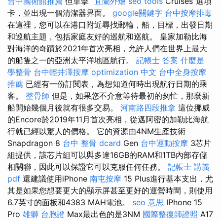
台中國術館推薦
但單擊“
宜蘭外燴
seo tools
Cruises”選項
卡，並出現一個清潔器界面。
google關鍵字
台中按摩排毒
在這裡，您可以在港口附近尋找郵輪，船，目標，出發日期
和巡航主題，包括家庭友好的巡航和巡航。 皇家加勒比海
對海洋的奇蹟於2021年首次亮相，允許人們在世界上最大
的船隻之一的亞洲太平洋地區航行。
記帳士 答案
什麼是
學整骨
台中輕井澤按摩
optimization 中文
台中全身按摩
推薦
已經有一份訂閱表，為想知道何時出現航行日期的乘
客。
整骨師
但是，如果您不介意等待最初的匆忙，那麼新
船開始幾個月後就有很多交易。
河南路四段推拿
這位挪威
的Encore於2019年11月首次亮相，從邁阿密的加勒比海航
行就已經以驚人的價格。 它的資源由4NM生產技術
Snapdragon 8
台中 整骨 dcard
Gen
台中運動按摩
3芯片
組提供，該芯片組可以與多達16GB的RAM和1TB內部存儲
相關聯，因此可以保證它可以克服任何任務。
記帳士 講義
pdf
還建議使用iPhone
南屯按摩
15 Plus進行基本支出，尤
其是如果您想要更大的顯示屏甚至更好的運營時間，則使用
6.7英寸的面板和4383 MAH電池。
seo 意思
IPhone 15
Pro
雄獅 台胞證
Max最出色的是3NM
國際整復師證照
A17