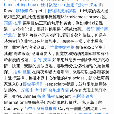
bonesetting house
杜拜簽證
seo 意思
記帳士 接案
由
Royal
筋師傅
Carpet
中醫經絡按摩課程
Ltd代表的名人巡
航和皇家加勒比集團董事總經理MártaNemesHoracek說。
頭痛 按摩
菜單提供正宗的匈牙利美食，例如újházi公雞
湯，古拉拉什湯，困惑的鴨腿捲心菜或燉菜。
撥筋 新竹縣
竹北市
菜單的每個小元素都可以看到光榮的傳統，但是有
時您會陷入非常出色的菜餚中。 像銀色一樣，小木屋寬
敞，非常適合浪漫巡遊。
竹北整復推薦
儘管RSSC船隻比
其他“高峰浪漫”巡遊還要大，但寬敞和安靜的氛圍非常有利
於浪漫的巡遊。
新竹 按摩
如果您只想要一個派對較少的心
情，快速，安靜的度假勝地，那麼春分是傑出遊輪的絕佳選
擇。
推拿 整復
在兩夜拿騷大道期間，乘客可以從各種客艙
中進行選擇，包括水療中心附近的Aquaclass，該小屋可獨
家進入Blu
關鍵字操作
-sepecialty餐廳，並無限地使用浴
缸熱浴。
記帳士 考什麼
台胞證宜蘭
或在套房班上預訂小
屋，並在Luminae
按摩 課程
Elegant
台胞證 遺失
International餐廳享受巴特勒服務和餐點。 私人島上的
Castaway
台中全身按摩推薦
Cay有一個藍色的潟湖，一