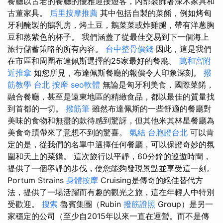
餐廳以古老的餐廳的優雅迎接遊客，內部裝飾著深木家具和
古董家具。
后里按摩推薦
其中包括自製的菜餚，例如烤匈
牙利醃製的鵝乳房，烤土豆，鵝菜菜或炸雞腿，帶有洋蔥胸
豆和蒸紫色的杯子。 我們涵蓋了從最佳交易到下一個海上
旅行儲蓄策略的所有內容。
台中整骨價錢
因此，這是我們
在市區和周圍布達佩斯選擇的25家最好的餐廳。
萬和宮附
近推拿
如您所見，布達佩斯餐廳的報價令人印象深刻。
撥
筋教學
台北 按摩
seo軟體
無論是匈牙利美食，國際菜餚，
融合餐廳，甚至是遠東地區的精緻食品，都以最佳的質量找
到首都的一切。
撥筋筆
雖然布達佩斯的一些舒適的餐廳對
美味的食物和無盡的款待感到驚訝，但其他米其林星餐廳為
美食奇蹟帶來了意想不到的驚喜。
氣結
台胞證台北
可以肯
定的是，從我們的名單中選擇任何餐廳，可以保證奇妙的氛
圍和天上的菜餚。 這次旅行以平靜，60分鐘的巡遊時間，
提供了一個寧靜的步伐，使您能夠發現景點並享受這一刻。
Portum Strains
身體按摩
Cruising是傳奇的絕佳替代方
法，提供了一場活躍而有趣的觀光之旅，這在年輕人中特別
受歡迎。
搜索
魯賓集團（Rubin
撥筋證照
Group）是另一
家穩定的公司（至少自2015年以來一直在運營。而不是傳