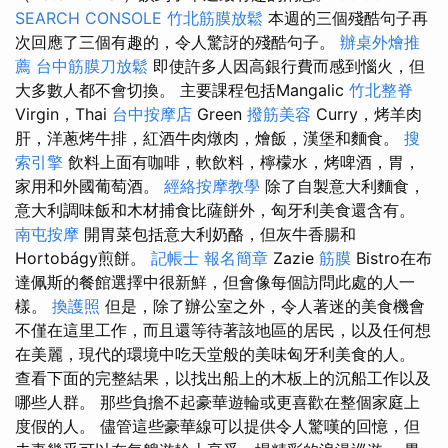
SEARCH CONSOLE
竹北筋膜放鬆
本週的三個殘酷句子再
次回應了三個有趣的，令人驚訝的殘酷句子。
辦桌外燴推
薦
台中筋膜刀放鬆
即使許多人因高銀行費而感到惱火，但
大多數人都不會切換。 主要課程包括Mangalic
竹北整脊
Virgin，Thai
台中按摩店
Green
撥筋美容
Curry，烤羊肉
肝，洋蔥烤牛排，紅酒牛肉燉肉，燴飯，漢堡和麵食。
搜
索引擎
飲料上面有咖啡，軟飲料，檸檬水，烤啤酒，胃，
家用和外國葡萄酒。
經絡按摩教學
除了自製意大利麵食，
意大利調味飯和木材捕食比薩餅外，匈牙利美食還含有。
南屯按摩
開胃菜包括意大利奶酪，但灰牛香腸和
Hortobágy煎餅。
記帳士 報名簡章
Zazie
筋膜
Bistro在布
達佩斯的餐館選擇中很新鮮，但會像每個訪問此處的人一
樣。
換護照
但是，除了辦公室之外，令人著迷的美食機會
不僅在這里工作，而且還等待著該地區的居民，以及任何想
在美麗，現代的環境中吃天堂般的美味匈牙利美食的人。
查看下面的完整結果，以找出船上的木板上的沉船工作以及
哪些人群。 那些負擔不起豪華遊輪或更喜歡在整個家庭上
度假的人。 儘管這些豪華線可以提供令人驚嘆的回憶，但