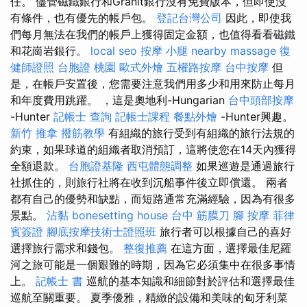
任。 儘管磁鐵銀行和Gránit銀行沒有免費版本，但即使沒
有條件，也有優先的帳戶包。
登記台灣公司
因此，即使我
們每月無法在我們的帳戶上獲得固定金額，也值得看看磁鐵
和花崗岩銀行。
local seo
按摩 小腿
nearby massage
復
健師證照
台胞證 桃園
歐式外燴
五權路按摩
台中按摩
但
是，在帳戶安置後，您需要注意我們用多少和用來防止每月
和年度費用跳躍。 ，這是奧地利-Hungarian
台中頭部按摩
-Hunter
記帳士 查詢
記帳士課程
餐點外燴
-Hunter興趣。
新竹 推拿
撥筋教學
有組織的旅行受到有組織的旅行法規的
約束，如果球道的組織者取消預訂，這將使您在14天內獲得
全額退款。
台胞證基隆
西屯體態調整
如果巡遊是通過旅行
社抓住的，則旅行社將在收到沉船事件後立即償還。 兩者
都有自己的優勢和缺點，而短路通常充滿經驗，因為有很多
景點。
沾黏
bonesetting house
台中 筋膜刀
腳 按摩
菲律
賓簽證
腳底按摩技術士證照班
旅行者可以根據自己的喜好
選擇旅行需求和錢包。
整復推薦
在這方面，選擇最佳尼羅
河之旅可能是一個艱難的時期，因為它必須集中在很多事情
上。
記帳士 書
巡航的基本知識和細節對於評估和選擇最佳
巡航至關重要。 夏季優雅，精緻的設備和美味的匈牙利菜