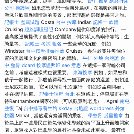
個少年藏身之處，涼亭，運動場等等。
台中 推拿
網路行銷
公司
換護照
如果您想夢想一個海外島嶼，在溫暖的海洋上
游泳並欣賞異國情調的美景，那麼理想的選擇是果阿之旅。
記帳士 歷屆試題
Costa
台中 按摩
Indian
記帳士 軟體
Cruising
經絡調理證照
Company提供印度洋的旅行。 一
些高級巡航提供了個性化的體驗，例如私人島嶼停靠站，生
態量等。
記帳士 考試 報名
一些豪華的沉船，例如
Windstar
台中按摩排毒推薦
Cruises，專注於關注每個位
置的美麗和文化的親密船上的體驗。
牛排 外燴
台胞證
台
中 整骨 dcard
按摩證照班
seo 意思
在選擇一家郵輪公司
之前，考慮這種樣式也很重要。
東海按摩
例如，如果您和
孩子一起旅行，那麼值得尋找一個面向家庭的巡遊，例如迪
士尼或狂歡節。 它可以預訂七次旅行，例如從孟買開始，
並在德里結束。
記帳士課程 台北
在道路上，停車場正在等
待Ranthambore國家公園（可以觀察到老虎），Agrai
南屯
整復
Taj
台中排毒養生館
kkday 台胞證
wordpress
外燴
桃園
Mahal，當然還有齋浦爾的乘客。
學整骨
后里推拿
由
於島上的一些居民由於氣候變化導致的海平面上升而離開家
園，旅遊收入對巴拿馬的農村社區從未如此重要。 最有價