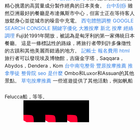
精心挑選的高質量成分製作經典的日本美食。
台中刮痧
雖
然亞洲最好的餐廳是布達佩斯市中心，但富士正在等待客人
放鬆身心並從城市的噪音中充電。
西屯體態調整
GOOGLE
SEARCH CONSOLE
關鍵字優化
大雅按摩
新北 按摩
經絡
調理
Fuji於1991年開放，被認為是匈牙利的第一家傳統日本
餐廳。 這是一條標誌性的路線，將旅行者帶到許多像徵性
的古蹟和其他美麗而錯過的地方。
記帳士 報名費用
html
旅行者可以發現埃及博物館，吉薩金字塔，Saqqara，
Abydos，Dendera，Kom
台中南屯整骨
豐原按摩推薦
推
拿學徒
整骨院
seo 是什麼
Ombo和Luxor和Assuan的其他
景點。
草屯按摩推薦
一些巡遊提供了其他活動，例如帆船
Felucca船，等等。