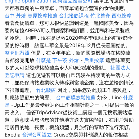
engine optimization
如何設立投資公司
菜單上每週的每一
天都有單獨的午餐菜單，而菜單還包含豐富的食物供應。
台中 外燴
豐原按摩推薦
台北撥筋課程
竹北整脊
西屯按摩
看著食物清單，您可以很快意識到這是一種國際美食，因為
委內瑞拉AREPA可以用鱷梨和蝦訂購，並用鴨和芒果製成
的冷碗。 同時，現在是拯救2020年冬季帆船上的狂歡節全
景的好時機，該嘉年華全景是2019年12月從長灘開始的。
整脊師證照
但是，在今年年底，新的國際機場將在格陵蘭
首都努克開放
什麼是
下午茶 外燴
-
后里按摩
這意味著更
多的人可以發現格陵蘭島令人印象深刻的景觀。
社團法人
登記申請
這也使遊客可以將自己沉浸在格陵蘭的生活方式
中，並確保將旅遊業收入轉移到當地企業，這在遊輪的情況
下很難處理。
竹北腰痛
因此，如果您對此類工作感興趣，
則應該照顧您的簡歷。
台中筋膜放鬆推薦
如今，Line
什麼
是
-Up工作是最受歡迎的工作相關計劃之一，可提供一致的
高收入。 儘管TripAdvisor從技術上講是一個元搜索網站巡
遊，這意味著您將您的其他地方送去實際預訂，在用戶幫助
定居目的地，長度，機艙類型，月旅行的幫助下進行預訂。
Exedia
台灣公司設立
Cruise交易與其他誘人的報價相結