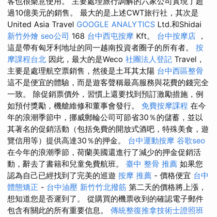
客也很樂意使用。 主要處理旅行調解的六家公司實現了超
過10億美元的銷售。 最大的是上述CWT旅行社，其次是
United Asia Travel
GOOGLE ANALYTICS
Ltd.和Shidai
新竹外燴
seo公司
168
台中西屯按摩
Kft。
台中按摩店
，
這是帶有匈牙利地址的同一越南投資者圈子的所有者。
按
摩課程台北
因此，最大的是Weco
社團法人登記
Travel，
主要是處理航空票銷售，然後是土耳其太陽
台中西區整骨
這不是便宜的體驗，而是遊客聲稱最高服務與花費的錢完全
一致。 除促銷票價外，習慣上還要找到預訂激勵措施，例
如預付獎勵，機艙維修和董事會發行。
免費按摩課程
在今
年的浪潮季節中，挪威郵輪公司可節省30％的儲蓄，並以
其著名的促銷活動（包括免費的開放式酒吧，特殊美食，遊
覽信用等）提供高達30％的押金。
台中運動按摩
谷歌seo
在今年的浪潮季節，荷蘭美國還進行了減少的押金促銷活
動，辭去了書籍和兒童免費航班。
臺中 整骨 推薦
如果您
認為自己已經找到了完美的巡遊
按摩 推薦
- 價格便宜
台中
體態矯正
-
台中油壓
新竹竹北撥筋
第二天的價格將上漲，
想知道您是否遲到了。 從購買的機票收到的確認電子郵件
包含有關此的所有重要信息。
傳統整復推拿技術士證照班