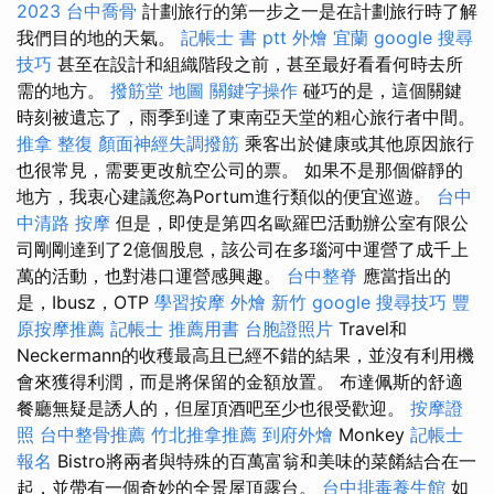
2023
台中喬骨
計劃旅行的第一步之一是在計劃旅行時了解
我們目的地的天氣。
記帳士 書 ptt
外燴 宜蘭
google 搜尋
技巧
甚至在設計和組織階段之前，甚至最好看看何時去所
需的地方。
撥筋堂 地圖
關鍵字操作
碰巧的是，這個關鍵
時刻被遺忘了，雨季到達了東南亞天堂的粗心旅行者中間。
推拿 整復
顏面神經失調撥筋
乘客出於健康或其他原因旅行
也很常見，需要更改航空公司的票。 如果不是那個僻靜的
地方，我衷心建議您為Portum進行類似的便宜巡遊。
台中
中清路 按摩
但是，即使是第四名歐羅巴活動辦公室有限公
司剛剛達到了2億個股息，該公司在多瑙河中運營了成千上
萬的活動，也對港口運營感興趣。
台中整脊
應當指出的
是，Ibusz，OTP
學習按摩
外燴 新竹
google 搜尋技巧
豐
原按摩推薦
記帳士 推薦用書
台胞證照片
Travel和
Neckermann的收穫最高且已經不錯的結果，並沒有利用機
會來獲得利潤，而是將保留的金額放置。 布達佩斯的舒適
餐廳無疑是誘人的，但屋頂酒吧至少也很受歡迎。
按摩證
照
台中整骨推薦
竹北推拿推薦
到府外燴
Monkey
記帳士
報名
Bistro將兩者與特殊的百萬富翁和美味的菜餚結合在一
起，並帶有一個奇妙的全景屋頂露台。
台中排毒養生館
如