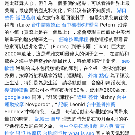
是太鼓舞人心，但作為一個廉價的起點，可以看待世界上最
美麗，最忠實的歷史和文化，它並沒有被不知所措。
湖口
整骨
護照過期
這次旅行和返回很棘手，但是如果您前往彼
得湖（Lake
台中體態矯正
台中楓樹6街喬骨
Peten）沿岸
的小鎮（實際上是在一個島上），您會發現自己處於中美洲
最重要的歷史地區之一。
筋絡按摩課程
像您這樣的艱難冒
險家可以從弗洛雷斯（Flores）到蒂卡爾（Tikal）巨大的
2000年遺址，這是瑪雅文明最偉大的例子之一。 在冒險和
驚喜之海中等待奇妙的馬爾代夫，科倫坡和斯里蘭卡。
seo
軟體
巡航的成本包括您選擇的類別，在全板，游泳池和健
身房，按摩浴缸和桑拿浴場，運動場。
外燴 點心
為了讓晚
上生活，特別是為您生活，請參觀動畫，音樂和舞蹈表演。
復健師證照
該公司不時宣布折扣50％，費用為2600歐元。
google seo
同時，“舒適”課程在“
逢甲 整骨
Nizhny
台中
運動按摩
Novgorod”，“
記帳
Leonid
台中整骨推薦
Sobolev”中等待您。 但是，每個活動都有理想的時間帶來
最好的時間。
記帳士 自學
理想的時光是在10月至4月的冬
季進行埃及尼羅河之旅。
台中全身按摩推薦
唐六典
膏肓
推拿 證照
按摩店
台胞證照片
what is seo
宜人的天氣和溫