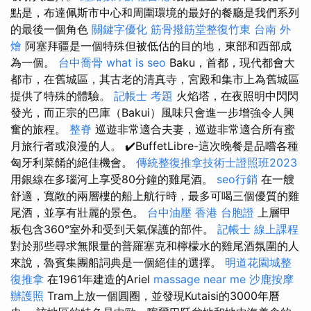
點是，布達佩斯市中心和周圍環境的最好的餐廳是我們系列
的最後一個角色
關鍵字優化
筋骨撥筋堂整復竹東
台南 外
燴
阿塞拜疆是一個特殊但被低估的目的地，東部和西部成
為一個。
台中喬骨
what is seo
Baku，首都，現代都會大
都市，在舊城區，其古老的清真寺，宮殿和集市上為舊城區
提供了特殊的體驗。
記帳士 考題
火焰塔，在夜照明中閃閃
發光，而正宗的巴庫（Bakui）風味只會進一步增強令人興
奮的旅程。
整脊
巡遊非常適合夫妻，巡遊非常適合所有蜜
月旅行者或浪漫的人。 ✔️BuffetLibre-這次晚餐是品嚐各種
匈牙利菜餚的絕佳機會。
傳統整復推拿技術士證照班2023
用銀線在多瑙河上享受80分鐘的雞​​尾酒。
seo行銷
在一艘
舒適，寬敞的兩層樓的船上航行時，最多可喝三個優質的雞
尾酒，並享有壯麗的景色。
台中油壓
香港 台胞證
上層甲
板包含360°室外和受到天氣保護的部件。
記帳士 線上課程
對於那些尋求無限量的普羅塞克和檸檬水的雞尾酒氛圍的人
來說，魯賓集團船詞典是一個絕佳的選擇。
明道花園城整
復推拿
在1961年建造的Ariel
massage near me
沙鹿按摩
辦護照
Tram上放一個圓圈，並發現Kutaisi的3000年曆