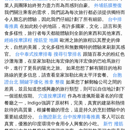
業人員團隊始終努力盡力而為而感到自豪。
外埔筋膜整復
我們關注乘客的需求，我們認為每次旅行都必須提供獨特而
令人難忘的體驗，因此我們仔細計劃了所有細節。
台中排
毒推薦
在如此較小的地區，有許多國家，文化，語言和美
食多樣性，旅行者每天都能體驗到全新的東西和其他東西。
經絡按摩課程
撥筋堂 地圖
歐洲之旅的旅程以其歷史的偉
大，自然的美麗，文化多樣性和無數獨特的體驗來刷新其感
官。
台中泰式按摩排毒
搜尋引擎排名
跟隨百慕大的粉紅色
沙灘海灘，在皇家加勒比海宏偉的海洋宏偉的巴哈馬旅行
中，進行了更長的陽光之旅。 如果您想了解有關目的地和
路線的更多信息，請查看皇家加勒比南太平洋套餐。
台胞
證台北
關鍵字優化
推拿 整復
如果您了解郵輪公司之間的
差異，並且知道您感興趣的旅行類型，則可以自信地計劃下
一個巡航假期。
穴道按摩課程
作為布達佩斯最著名的印度
餐廳之一，Indigo強調了原材料，完美，真實的建築和熱情
款待的高質量，根據餐廳的理念，這是持久的烹飪體驗中的
重要組成部分。
台胞證新北
台中按摩排毒推薦
客人可以在
真實，優雅的印度環境中食用令人興奮的小吃。
新竹 撥筋