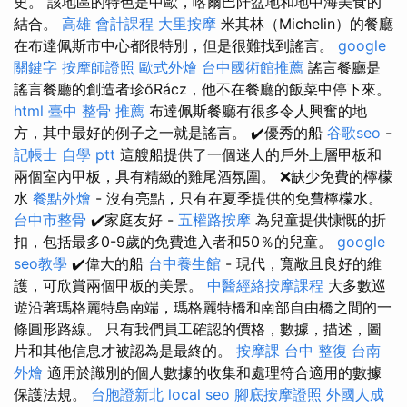
史。 該地區的特色是中歐，喀爾巴阡盆地和地中海美食的
結合。
高雄 會計課程
大里按摩
米其林（Michelin）的餐廳
在布達佩斯市中心都很特別，但是很難找到謠言。
google
關鍵字
按摩師證照
歐式外燴
台中國術館推薦
謠言餐廳是
謠言餐廳的創造者珍őRácz，他不在餐廳的飯菜中停下來。
html
臺中 整骨 推薦
布達佩斯餐廳有很多令人興奮的地
方，其中最好的例子之一就是謠言。 ✔️優秀的船
谷歌seo
-
記帳士 自學 ptt
這艘船提供了一個迷人的戶外上層甲板和
兩個室內甲板，具有精緻的雞尾酒氛圍。 ❌缺少免費的檸檬
水
餐點外燴
- 沒有亮點，只有在夏季提供的免費檸檬水。
台中市整骨
✔️家庭友好 -
五權路按摩
為兒童提供慷慨的折
扣，包括最多0-9歲的免費進入者和50％的兒童。
google
seo教學
✔️偉大的船
台中養生館
- 現代，寬敞且良好的維
護，可欣賞兩個甲板的美景。
中醫經絡按摩課程
大多數巡
遊沿著瑪格麗特島南端，瑪格麗特橋和南部自由橋之間的一
條圓形路線。 只有我們員工確認的價格，數據，描述，圖
片和其他信息才被認為是最終的。
按摩課
台中 整復
台南
外燴
適用於識別的個人數據的收集和處理符合適用的數據
保護法規。
台胞證新北
local seo
腳底按摩證照
外國人成