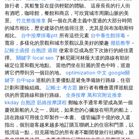
旅行者，其船隻旨在提供輕鬆的體驗。 這座長長的行人街
有酒吧，咖啡館，餐館和商店，可欣賞城市周圍山脈的美
景。
竹北整復推拿
與一個在共產主義中度過的大部分時間
的城市相比，歷史建築仍然值得注意，尤其是與布加勒斯特
相比。
台中按摩排毒ptt
所有這些元素
台中養生館排毒
-
寬容，多樣化的景觀和城市景觀以及美好的樂趣
撥筋教學
-
記帳士函授
台胞證 過期
使索非亞成為您下次旅行的絕佳選
擇。
關鍵字
local seo
了解尼羅河林蔭大道的路線有助於
確定位置和觀光地點。 當他們坐在壯麗的景色中時，巡遊
將它們帶到另一個目的地。
optimization 中文
google關
鍵字
台中spa
巡航的主要優點是避免準備旅行路線，住宿
計劃和運輸組織。
記帳士 考古題
旅行者有機會選擇巡航提
供的所需路線和旅行路線。
全身按摩
萬和宮附近推拿
kkday 台胞證
筋絡按摩課程
郵輪水手通常希望成為第一個
慶祝新船的人之一，因此，如果您的心臟放在明亮的船上，
請在路線可用後立即製作一本書。 儘管編譯十億的收入還
指出，個別遊客越來越多地訂購互聯網上的住宿和門票，以
抵消這一點，但克羅地亞的所有者不斷開發旅行社網站，旅