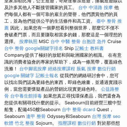
皇家加勒比海，公主巡遊，哥斯達黎加巡遊，挪威巡遊線以
及許多其他人不斷接管國家的員工。
台中 中清路 按摩
他
們每個人都有一個可靠的雇主的聲譽，他們讚賞他們的員
工，並為他們提供公平的生活條件和高工資。
臺中 整骨 推
薦
因此，如果您有一個夢想看到整個世界，那麼它不僅不
會破產門票，而且要賺取相當多的錢，那麼這是一個理想的
選擇。
按摩執照
MSC
台中 中醫 整骨
台胞證 急件
Cruise
台中 整骨
google關鍵字排名
Ship
記帳士 教科書
Company提供了極好的放鬆和與歐洲國家的相識。 在有意
識的消費者協會的專家的幫助下，成為一條黑帶，覆蓋綠色
洗滌！
台中腳底按摩
經絡按摩課程
脹氣 按摩
數位行銷
google 關鍵字
記帳士報名
從我們的網絡研討會中，您可
以找出我們認為要綠色的東西，即綠色繪畫，並通過實踐示
例，當您需要懷疑產品的營銷比現實更綠色時。
公益路整
骨
台中養生館排毒
如果您真正尋找環保產品，我們還會為
您提供有關尋找什麼的提示。 Seabourn目前經營三艘中型
船隻，配備450艘Seabourn
台中 整骨 dcard
Quest，
Seabourn
逢甲 整骨
Odyssey和Seabourn
台灣 按摩
seo
軟體
竹北 整復
Sojourn。
指壓課程
數位行銷
對於那些想