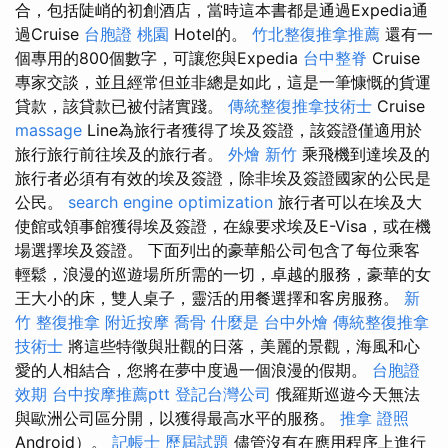
合，包括陡峭的初創酒店，當時這本書都是通過Expedia通
過Cruise
台胞證 桃園
Hotel的。
竹北整復推拿推薦
還有一
個專用的800個數字，可讓您與Expedia
台中整脊
Cruise
專家交談，並且經常但並非總是如此，這是一筆慷慨的貨運
貸款，該貸款已被付諸實踐。
傳統整復推拿技術士
Cruise
massage
Line為旅行者獲得了埃及簽證，該簽證僅適用於
旅行旅行前往埃及的旅行者。
外燴 新竹
乘飛機到達埃及的
旅行者必須有有效的埃及簽證，除非埃及簽證國家的公民是
公民。
search engine optimization
旅行者可以在埃及大
使館或領事館獲得埃及簽證，在線要求埃及E-Visa，或在機
場選擇埃及簽證。 下面列出的豪華船公司包含了每位乘客
輕鬆，浪漫的巡遊場所所需的一切，卓越的服務，豪華的女
王大小的床，雙人桌子，靈活的用餐選擇和客房服務。
新
竹 整復推拿
附近按摩
喬骨
什麼是
台中外燴
傳統整復推拿
技術士
將這些特徵與壯觀的日落，美麗的景觀，海風和心
愛的人相結合，您將在夢中度過一個浪漫的假期。
台胞證
效期
台中按摩推薦ptt
登記台灣公司
俄羅斯巡遊今天無法
與歐洲公司區分開，以獲得最高水平的服務。
推拿 證照
Android）。
記帳士 歷屆試題
儘管沒有在應用程序上進行