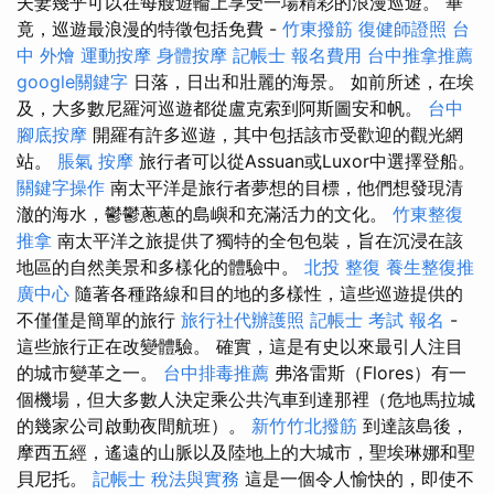
夫妻幾乎可以在每艘遊輪上享受一場精彩的浪漫巡遊。 畢
竟，巡遊最浪漫的特徵包括免費 -
竹東撥筋
復健師證照
台
中 外燴
運動按摩
身體按摩
記帳士 報名費用
台中推拿推薦
google關鍵字
日落，日出和壯麗的海景。 如前所述，在埃
及，大多數尼羅河巡遊都從盧克索到阿斯圖安和帆。
台中
腳底按摩
開羅有許多巡遊，其中包括該市受歡迎的觀光網
站。
脹氣 按摩
旅行者可以從Assuan或Luxor中選擇登船。
關鍵字操作
南太平洋是旅行者夢想的目標，他們想發現清
澈的海水，鬱鬱蔥蔥的島嶼和充滿活力的文化。
竹東整復
推拿
南太平洋之旅提供了獨特的全包包裝，旨在沉浸在該
地區的自然美景和多樣化的體驗中。
北投 整復
養生整復推
廣中心
隨著各種路線和目的地的多樣性，這些巡遊提供的
不僅僅是簡單的旅行
旅行社代辦護照
記帳士 考試 報名
-
這些旅行正在改變體驗。 確實，這是有史以來最引人注目
的城市變革之一。
台中排毒推薦
弗洛雷斯（Flores）有一
個機場，但大多數人決定乘公共汽車到達那裡（危地馬拉城
的幾家公司啟動夜間航班）。
新竹竹北撥筋
到達該島後，
摩西五經，遙遠的山脈以及陸地上的大城市，聖埃琳娜和聖
貝尼托。
記帳士 稅法與實務
這是一個令人愉快的，即使不