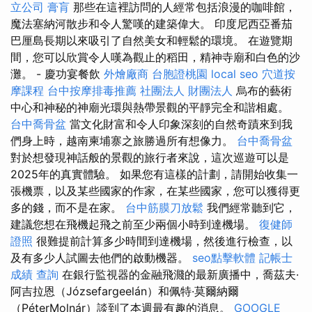
立公司
膏肓
那些在這裡訪問的人經常包括浪漫的咖啡館，
魔法塞納河散步和令人驚嘆的建築偉大。 印度尼西亞番茄
巴厘島長期以來吸引了自然美女和輕鬆的環境。 在遊覽期
間，您可以欣賞令人嘆為觀止的稻田，精神寺廟和白色的沙
灘。 - 慶功宴餐飲
外燴廠商
台胞證桃園
local seo
穴道按
摩課程
台中按摩排毒推薦
社團法人 財團法人
烏布的藝術
中心和神秘的神廟光環與熱帶景觀的平靜完全和諧相處。
台中喬骨盆
當文化財富和令人印象深刻的自然奇蹟來到我
們身上時，越南柬埔寨之旅勝過所有想像力。
台中喬骨盆
對於想發現神話般的景觀的旅行者來說，這次巡遊可以是
2025年的真實體驗。 如果您有這樣的計劃，請開始收集一
張機票，以及某些國家的作家，在某些國家，您可以獲得更
多的錢，而不是在家。
台中筋膜刀放鬆
我們經常聽到它，
建議您想在飛機起飛之前至少兩個小時到達機場。
復健師
證照
很難提前計算多少時間到達機場，然後進行檢查，以
及有多少人試圖去他們的啟動機器。
seo點擊軟體
記帳士
成績 查詢
在銀行監視器的金融飛濺的最新廣播中，喬茲夫·
阿吉拉恩（Józsefargeelán）和佩特·莫爾納爾
（PéterMolnár）談到了本週最有趣的消息。
GOOGLE