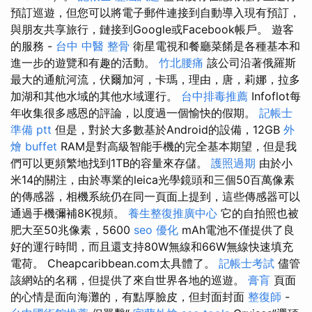
預訂巡遊，但您可以將電子郵件連接到自動導入現有預訂，
與朋友共享旅行，鏈接到Google或Facebook帳戶。 遊客
的服務 -
台中 中醫 整骨
衛星電視和餐廳菜餚是各種基本和
進一步的遊覽和有趣的活動。
竹北腰痛
該公司沿著俄羅斯
最大的通航河流，伏爾加河，卡瑪，理由，唐，莉娜，拉多
加湖和其他水域的其他水域運行。
台中排毒推薦
Infoflot每
年收集很多感恩的評論，以度過一個愉快的假期。
記帳士
準備 ptt
但是，對於大多數基於Android的設備，12GB
外
燴 buffet
RAM是對高級智能手機的完全基本期望，但是我
們可以更頻繁地找到1TB的容量來存儲。
護照過期
由於小
米14的關注，由於專業的leica光學鏡頭和三個50百萬像素
的傳感器，相機系統仍在同一頁面上提到，這些傳感器可以
通過手機彌補8K視頻。
養生整復推廣中心
它的自拍照也被
肥大至50兆像素，5600
seo 優化
mAh電池不僅提供了良
好的運行時間，而且還支持80W無線和66W無線快速填充
電荷。 Cheapcaribbean.com太具體了。
記帳士考試
儘管
該網站的名稱，但提供了來自世界各地的巡遊。
膏肓
頁面
的心情是面向海灘的，有點厚臉皮，但封面封面
整復師
-