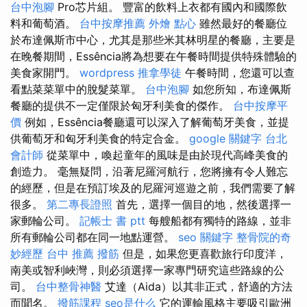
台中泡腳
Pro芯片組。 豐富的飲料上衣都有國內和國際飲
料和葡萄酒。
台中按摩推薦
外燴 點心
雖然最好的餐廳位
於布達佩斯市中心，尤其是那些米其林明星的餐廳，主要是
在晚餐期間，Essência將為想要在午餐時間提供特殊體驗的
美食家開門。
wordpress
推拿學徒
午餐時間，您還可以查
看點菜菜單中的脫髮菜單。
台中泡腳
如您所知，布達佩斯
餐廳的提供不一定僅限於匈牙利美食的傑作。
台中按摩平
價
例如，Essência餐廳還可以深入了解葡萄牙美食，並提
供葡萄牙和匈牙利美食的特定合金。
google 關鍵字
台北
會計師
從菜單中，喚起童年的風味是由於現代高峰美食的
創造力。 毫無疑問，沿著尼羅河航行，您將擁有令人難忘
的經歷，但是在預訂埃及的尼羅河巡遊之前，我們需要了解
很多。
第二專長證照
首先，選擇一個目的地，然後選擇一
家郵輪公司。
記帳士 書 ptt
每艘船都有獨特的路線，並非
所有郵輪公司都在同一地點運營。
seo 關鍵字
整骨院的奇
妙經歷
台中 推薦 撥筋
但是，如果您更喜歡旅行印度洋，
南美或智利峽灣，則必須選擇一家專門研究這些路線的公
司。
台中整骨神醫
艾達（Aida）以其非正式，舒適的方法
而聞名。
撥筋課程
seo是什么
它的運輸風格主要吸引歐洲