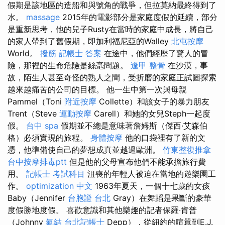
假期是該地區的造船和與號角的戰爭，但拉莫納最終得到了
水。
massage
2015年的電影部分是家庭度假的延續，部分
是重新思考，他的兒子Rusty在當時的家庭中成長，將自己
的家人帶到了舊假期，即加利福尼亞的Walley
北屯按摩
World。
撥筋
記帳士 答案
在途中，他們經歷了驚人的冒
險，那裡的生命危險是絲毫問題。
逢甲 整骨
在沙漠，事
故，陌生人甚至奇怪的熟人之間，受折磨的家庭正試圖探索
越來越痛苦的公司的目標。 他一生中第一次與母親
Pammel（Toni
附近按摩
Collette）和該女子的暴力朋友
Trent（Steve
運動按摩
Carell）和她的女兒Steph一起度
假。
台中 spa
假期並不總是意味著詹姆斯（傑西·艾森伯
格）必須實現的旅程。
身體按摩
他的口袋裡有了新的文
憑，他準備使自己的夢想成真並越過歐洲。
竹東整復推拿
台中按摩排毒ptt
但是他的父母宣布他們不能承擔旅行費
用。
記帳士 考試科目
沮喪的年輕人被迫在當地的遊樂園工
作。
optimization 中文
1963年夏天，一個十七歲的女孩
Baby（Jennifer
台胞證 台北
Gray）在舞蹈是果斷的豪華
度假勝地度假。 喜歡意識和其他樂趣的記者保羅·肯普
（Johnny
氣結
台北記帳士
Depp），從紐約的喧囂到E.J.