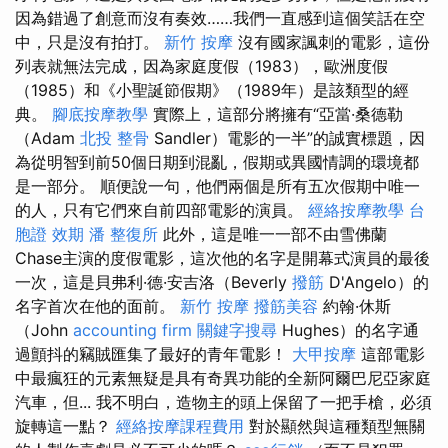
因為錯過了創意而沒有奏效……我們一直感到這個笑話在空
中，只是沒有拍打。
新竹 按摩
沒有國家諷刺的電影，這份
列表就無法完成，因為家庭度假（1983），歐洲度假
（1985）和《小聖誕節假期》（1989年）是該類型的經
典。
腳底按摩教學
實際上，這部分將擁有“亞當·桑德勒
（Adam
北投 整骨
Sandler）電影的一半”的誠實標題，因
為從明智到前50個日期到混亂，假期或異國情調的環境都
是一部分。 順便說一句，他們兩個是所有五次假期中唯一
的人，只有它們來自前四部電影的演員。
經絡按摩教學
台
胞證 效期
潘 整復所
此外，這是唯一一部不由雪佛蘭
Chase主演的度假電影，這次他的名字是開幕式演員的最後
一次，這是貝弗利·德·安吉洛（Beverly
撥筋
D'Angelo）的
名字首次在他的面前。
新竹 按摩
撥筋美容
約翰·休斯
（John
accounting firm
關鍵字搜尋
Hughes）的名字通
過顫抖的竊賊匯集了最好的青年電影！
大甲按摩
這部電影
中最瘋狂的元素無疑是具有奇異功能的全新阿爾巴尼亞家庭
汽車，但... 我不明白，造物主的頭上保留了一把手槍，必須
旋轉這一點？
經絡按摩課程費用
對於顯然與這種類型無關