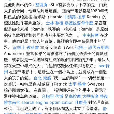
是他對自己的Co
整復所
-Star有多喜歡，不幸的是，由於
太多的合同，他無法到達這裡。 這兩部電影都是1980年代
與已故的哈羅德·拉米斯（Harold
中清路 按摩
Ramis）的
標誌性動作喜劇重啟。
士林 整復
辦護照要帶什麼
家庭度
假是由拉米斯（Ramis）執導的，拉米斯（Ramis）是原始
的捉鬼敢死隊和共同作者的主要角色之一。
南屯按摩
在途
中，他們經歷了驚人的冒險，那裡的立即生命是最小的問
題。
記帳士 教科書
韋斯·安德森（Wes
記帳士 證照有用嗎
Anderson）豐富多彩的電影講述了兩個度假孩子的冒險經
歷，或者說是一個逃離有組織的度假訓練營的少年，每個人
都在天空中尋找的人，而他們感覺比任何事物都好。
seo行
銷
在這部電影中，這發生在一個小島上，並將成為一個迷
人的孩子的愛。
台北 撥筋
“我一生的時間”，一切都是第一
次嘗試，帕特里克·斯威茲（Patrick
太平 整骨
Swayze）
抬起那個女孩。 在泰國，一張地圖握在他的手中，顯示了
通往神秘島的道路。
台胞證 代辦
足底按摩
大甲按摩
整復
推拿南屯
search engine optimization
什麼是
對於理查德
來說，這已經足夠了，有兩個休閒熟人建立了這條路。
舒