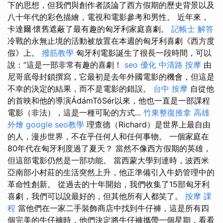
下的思想，但我們與創作者談論了西方假期的歷史背景以及
八十年代的彩色描繪，電視和電影參考和男性。 近年來，
卡達爾·懷舊遮蔽了最有趣的匈牙利家庭喜劇。
記帳士 解答
冷戰的永無止境的活動被放置在本週的匈牙利喜劇《西方度
假》上。
撥筋教學
匈牙利電影誕生了很長一段時間，可以
說：“這是一部非常有趣的喜劇！
seo 優化
中清路 按摩
由
尼哥底母封鎖撰寫，它最初是去年外國電影的機會，但這是
不幸的決定的結果，而不是電影的錯誤。
台中 按摩
自從他
的首映和他的導演ÁdámTőSér以來，他也一直是一部課程
電影（非法），這是一種可恥的方式...
竹東整復推拿
高雄
外燴
google seo教學
理查德（Richard）是世界上最自由
的人，漫步世界，不在乎任何人和任何事物。 一個家庭在
80年代在匈牙利度過了夏天？ 當然不像西方假期的英雄，
但這部電影仍然是一部功能。 當西蒙大學到達時，波西米
亞南部小村莊的生活突然上升，他正準備引入牛奶管理中的
革命性創新。 從過去的十年開始，我們收集了15部匈牙利
喜劇，我們可以說最好的，但其他所有人都笑了。
按摩 課
程
當他們在一家二手裝飾商店中找到牛仔褲，這是所有四
個完美的牛仔褲時，他們決定將牛仔褲攜帶一個星期，看看