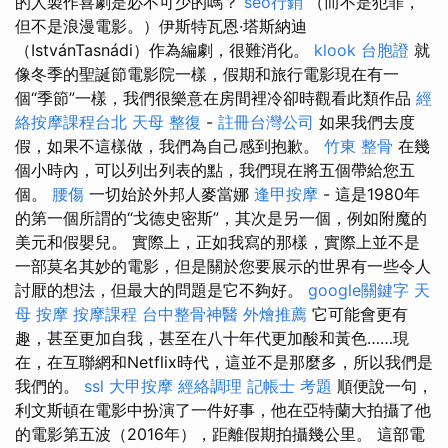
的人製作喜劇是必不可少的嗎？
seo行銷
（而不是犯罪，
但不是浪漫電影。）伊斯特瓦恩·塔斯納迪
（IstvánTasnádi）作為編劇，很難消化。
klook 台胞證
就
像冬季的聖誕節電影院一樣，假期和旅行電影現在有一
個“季節”一樣，我們很樂意在房間裡冷卻時觀看此類作品
經
絡按摩課程台北
天母 整復
-
註冊台灣公司
如果我們去度
假，如果不這樣做，我們為自己感到抱歉。
竹東 整骨
在幾
個小時內，可以列出列表的點，我們現在將五個帶給您五
個。
腰傷
一切始於外邦人麥當娜
逢甲按摩
- 這是1980年
的第一個所謂的“戈德史密斯”，其次是另一個，例如附魔的
美元和假嬰兒。 實際上，正如我寫的那樣，實際上並不是
一部莫名其妙的電影，但是關於您要展示的世界有一些令人
討厭的想法，但最大的問題是它不夠好。
google關鍵字
天
母 按摩
按摩課程
台中整骨神醫
外燴推薦
它可能會更有
趣，甚至更加自我，甚至在八十年代更加酸和黃色……現
在，在互聯網和Netflix時代，這並不是那麼多，所以我們是
我們的。
ssl
大甲按摩
經絡調理
記帳士 考題
順便說一句，
利文斯頓在電影中扮演了一件好事，他在亞特蘭大拍攝了他
的電影第五波（2016年），距離假期拍攝幾公里。 這部電