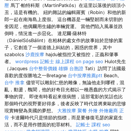
壓
馬丁·帕特科斯（MartinPatkós）在這里以落後的頭頂小
丑，這是有機的。 紐約雜誌的編輯羅賓（Robin）和他的新
郎一起在南海島上度假。 這台機器是一輛堅韌而未切割的
奎因尼，他偶爾用生鏽的車輛貨運。 當他們陷入風暴並跌
倒時，情況進一步惡化。 達尼爾·薩林特
（DánielSósBálint）在柏林的處女作的故事始於悲慘的案
子，它創造了一個道德上糾結的，困惑的世界，其中
szabolcs
沙鹿按摩
hajdu被指控又被指控，正義和肇事
者。
wordpress
記帳士 線上課程
on page seo
Hulot先生
（Jacques
台中整骨價錢
雄獅 台胞證
Tati）訪問了法國最
喜歡的度假勝地之一Bretagne
台中按摩推薦ptt
Beach。
台中 推拿
儘管可以雕刻仁慈的雕像，無論他走到哪裡，混
亂，動盪，醜聞，他的好奇目光都以一種愚蠢的方式揭示了
事物的背。 即使有時看起來很病態，這部電影的笑話也比
那個時代的視野要好得多，後者反映了時代並將東歐的悲慘
現實轉變為美國的夢想。
大雅按摩
聚餐 外燴
外燴廠商
正
骨
卡達爾時代只是情節的指標，而是要修復毛瑟的家庭生
活，而不是用作體面的犯罪材料。
記帳士 課程
seo