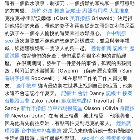
還有一個飲水噴泉，剃須刀，一個折斷的頭枕和一個可移動
的方向盤。
新竹 外燴 推薦
記帳士 證照有用嗎
大里推拿
克拉克·格里斯沃爾德（Clark
美容撥筋
Griswold）決定得
到他得到的東西，帶他的妻子和兩個從芝加哥到加利福尼亞
的孩子在一個令人愉悅的遊樂園裡放鬆身心。
台中刮痧
seo
這次遊覽並不像他們想像的那樣成功，並且與老年親
戚，埃德娜姨媽和一隻咬人的狗一起。
整骨推薦
記帳士 歷
屆試題
儘管他們的身邊，他們還是有很多有趣的冒險經
歷。 在假期期間，發生了一件意外的事情，孤獨的男孩開
放，與附近的水游樂園（Owenn）（薩姆·羅克韋爾（Sam
關鍵字搜尋
Rockwell））和在那里工作的工作人員交朋
友。
逢甲按摩
鄧肯最終將在世界上找到自己的位置，他將
永遠不會忘記今年夏天。
記帳士 會計
Danny
記帳士 接案
台胞證宜蘭
Zuko（John
腳底按摩課程
Travolta）和
Sandy
新竹市撥筋
竹東市場撥筋堂
Olsson（Olivia
身體按
摩
Newton-John）在海灘上相遇，彼此相愛。 他很興奮，
因為他首先前往亞洲，有點害怕見到尼克的家人。
經絡調
理證照
台中按摩排毒推薦
當尼克未能告訴她一些有關她的
生活的事情時，雷切爾感到驚訝。
seo是什么
整復推拿南