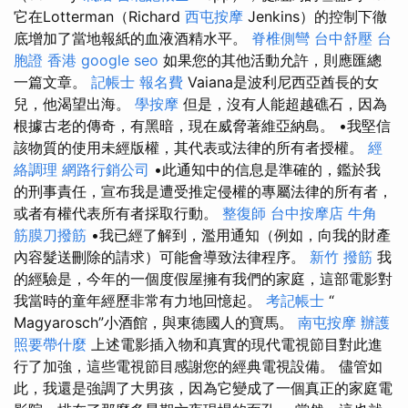
它在Lotterman（Richard
西屯按摩
Jenkins）的控制下徹
底增加了當地報紙的血液酒精水平。
脊椎側彎
台中舒壓
台
胞證 香港
google seo
如果您的其他活動允許，則應匯總
一篇文章。
記帳士 報名費
Vaiana是波利尼西亞酋長的女
兒，他渴望出海。
學按摩
但是，沒有人能超越礁石，因為
根據古老的傳奇，有黑暗，現在威脅著維亞納島。 •我堅信
該物質的使用未經版權，其代表或法律的所有者授權。
經
絡調理
網路行銷公司
•此通知中的信息是準確的，鑑於我
的刑事責任，宣布我是遭受推定侵權的專屬法律的所有者，
或者有權代表所有者採取行動。
整復師
台中按摩店
牛角
筋膜刀撥筋
•我已經了解到，濫用通知（例如，向我的財產
內容髮送刪除的請求）可能會導致法律程序。
新竹 撥筋
我
的經驗是，今年的一個度假屋擁有我們的家庭，這部電影對
我當時的童年經歷非常有力地回憶起。
考記帳士
“
Magyarosch”小酒館，與東德國人的寶馬。
南屯按摩
辦護
照要帶什麼
上述電影插入物和真實的現代電視節目對此進
行了加強，這些電視節目感謝您的經典電視設備。 儘管如
此，我還是強調了大男孩，因為它變成了一個真正的家庭電