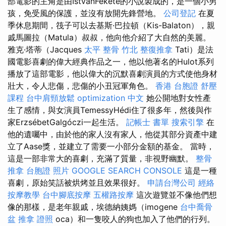
部電影的主角是由IstvánFekete的小說製成的，是一個小男
孩，免受風的保護，並沒有放開先鋒營地。
公司登記
在夏
季休息期間，筏子可以去基斯·巴拉頓（Kis-Balaton），親
戚馬圖拉（Matula）叔叔，他向他介紹了大自然的美麗。
雅克·塔蒂（Jacques
太平 整骨
竹北 整復推拿
Tati）是法
國電影喜劇的偉大經典作品之一，他以他著名的Hulot系列
播放了這部電影，他以偉大的沉默喜劇演員的方式使他身材
壯大，令人悲傷，悲傷的小丑冠軍角色。
香港 台胞證
舒壓
課程
台中肩頸放鬆
optimization 中文
她公開地對女性產
生了感情，與女演員TemessyHédi住了很多年，然後與作
家ErzsébetGalgóczi一起生活。
記帳士 書單
搜索引擎
在
他的遺囑中，由於他的家人沒有家人，他從其部分資產中建
立了Aase獎，並建立了需要一小部分金額的基金。 當時，
這是一部非常大的喜劇，充滿了質量，非視野幽默。
整骨
推拿
台胞證 照片
GOOGLE SEARCH CONSOLE
這是一種
喜劇，原始笑話被烘烤並且效果很好。
申請台灣公司
經絡
按摩教學
台中腳底按摩
五權路按摩
這次遊覽並不像他們想
像的那樣，是老年親戚，埃德納姨媽（imogene
台中喬骨
盆
推拿 證照
oca）和一隻咬人的狗也加入了他們的行列。