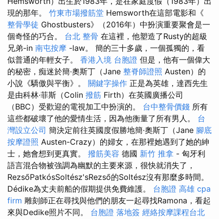
Hemsworth）出生於1983年，是在家庭度假（1983年）出
現的那年。
竹東市場撥筋堂
Hemsworth在這部電影和《
整骨學徒
Ghostbusters》（2016年）中扮演重要聚會是一
個奇怪的巧合。
台北 整骨
在這裡，他塑造了Rusty的超級
兄弟-in
南屯按摩
-law。 簡的三十多歲，一個孤獨的，看
似普通的年輕女子。
香港入境 台胞證
但是，他有一個偉大
的秘密，痴迷於簡·奧斯丁（Jane
整脊師證照
Austen）的
小說《驕傲與平衡》。
關鍵字操作
正是為英雄，達西先生
是由科林·菲斯（Colin
撥筋
Firth）在英國廣播公司
（BBC）受歡迎的電視加工中扮演的。
台中整骨價錢
所有
這些都破壞了他的愛情生活，因為他衡量了所有男人。
台
灣設立公司
簡決定前往英國度假勝地簡·奧斯丁（Jane
腳底
按摩證照
Austen-Crazy）的婦女，在那裡她遇到了她的紳
士，她會想到更真實。
撥筋美容
德國
新竹 推拿
- 匈牙利
語言混合物被強調為幽默的主要來源，很快就消失了，
RezsőPatkósSoltész'sRezső的Soltész沒有那麼多時間。
Dédike為丈夫前船的假期提供免費維護。
台胞證 高雄
cpa
firm
雕刻師正在尋找與他們的朋友一起尋找Ramona，看起
來與Dedike照片不同。
台胞證 落地簽
經絡按摩課程台北