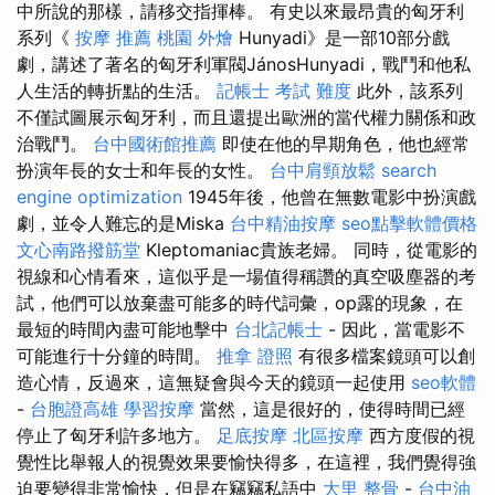
中所說的那樣，請移交指揮棒。 有史以來最昂貴的匈牙利
系列《
按摩 推薦
桃園 外燴
Hunyadi》是一部10部分戲
劇，講述了著名的匈牙利軍閥JánosHunyadi，戰鬥和他私
人生活的轉折點的生活。
記帳士 考試 難度
此外，該系列
不僅試圖展示匈牙利，而且還提出歐洲的當代權力關係和政
治戰鬥。
台中國術館推薦
即使在他的早期角色，他也經常
扮演年長的女士和年長的女性。
台中肩頸放鬆
search
engine optimization
1945年後，他曾在無數電影中扮演戲
劇，並令人難忘的是Miska
台中精油按摩
seo點擊軟體價格
文心南路撥筋堂
Kleptomaniac貴族老婦。 同時，從電影的
視線和心情看來，這似乎是一場值得稱讚的真空吸塵器的考
試，他們可以放棄盡可能多的時代詞彙，op露的現象，在
最短的時間內盡可能地擊中
台北記帳士
- 因此，當電影不
可能進行十分鐘的時間。
推拿 證照
有很多檔案鏡頭可以創
造心情，反過來，這無疑會與今天的鏡頭一起使用
seo軟體
-
台胞證高雄
學習按摩
當然，這是很好的，使得時間已經
停止了匈牙利許多地方。
足底按摩
北區按摩
西方度假的視
覺性比舉報人的視覺效果要愉快得多，在這裡，我們覺得強
迫要變得非常愉快，但是在竊竊私語中
大里 整骨
-
台中油