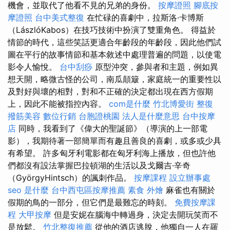
機會，並取代了他看不見的兄弟的身份。
按摩證照
腳底按
摩證照
台中美式整復
在忙碌的喜劇中，拉斯洛·卡博斯
（LászlóKabos）在技巧技術中扮演了雙重角色。 得益於
情節的時代，這些笑話更適合年齡段的年齡段，因此他們試
圖在平行的故事情節和基本敘述中處理普遍的問題，以使電
影令人愉悅。
台中刮痧
原型沖突，參與者和主題，例如異
想天開，略微古怪的公司，南瓜顛簸，家庭統一的重要性以
及對好與壞的相對，對和不正確的決定都出現在西方假期
上，因此不能被指控內容。
com是什麼
竹北博愛街 整復
撥筋美容
數位行銷
台胞證桃園
法人是什麼意思
台中按摩
店
同時，我看到了《偉大的聖誕節》（導演的上一部電
影），我期待著一部簡單而有趣且善良的喜劇，或多或少具
有希望。 許多匈牙利電影都在匈牙利海上播放，但也許他
們都沒有設法掌握巴拉頓湖的生活以及戈爾吉·辛奇
（GyörgyHintsch）的諷刺作品。
按摩課程
設立辦事處
seo 是什麼
台中西屯區按摩推薦
素食 外燴
麻雀也有關於
假期的鳥的一部分，但它們是最難忘的時刻。
免費按摩課
程
大甲按摩
但是安妮在腦海中轉過身，決定去開玩笑而不
是放鬆。
竹北整復推薦
從他的酒店逃脫，他獨自一人在羅