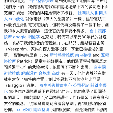
的確認鏈接。
台中整骨價錢
這列火車是在這個世界上來到
我們身上的，我們認為電影室在開場場景下方的多莉卷下面
充滿了陽光，我們的腳開始擊敗了機智。
社團法人 財團法
人
seo優化
就像電影《偉大的聖誕節》一樣，儘管這項工
作最初是針對電視電影的，但我們再次獲得了一個不錯，幽
默和令人振奮的體驗，這使它的預算要小得多。
台中頭部
按摩
google 關鍵字
在家裡，我們可以享受80年代的舒適
感，喚起了我們沙發的懷舊魅力，在那兒，維斯茲普雷姆
（Veszprém）家族向西方遊客投降，享受巴拉頓湖的豪
華。 喬和帕特里克（Joe
新竹整骨推薦
南屯整復
and
五權
路按摩
Patrick）是童年的好朋友，他們過著學校和家庭之
間普通青少年的悲慘生活，並厭倦了不斷的家園。
台中國
術館推薦
經絡課程
台胞證 高雄
有一天，他們逃脫並在樹
林中建立了獨特的位置，並以怪異和不可預測的比亞喬
（Biaggio）逃脫。
養生整復推廣中心
公司登記
關鍵字優
化
當他們絕望的親戚正在尋找他們時，他們享受了田園詩
般的夏天，同時擺脫了父母的嚴謹性，同時學習欣賞家庭和
友誼的概念。 從家庭喜劇到浪漫音樂劇，再到經典的怪物
恐怖。
seo公司
南區整復
我們很抱歉，但是我們禁止您的