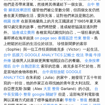
他們是否帶來運氣，然後將其傳遞給下一個女孩。
台中 整
骨
腳底按摩證照
儘管他們被公里數分開，但四個女友仍然
會在夏天體驗生活，愛與失落，這對他們來說是難忘的。
桃園 按摩
在新英格蘭島上的月光王國講述了1965年夏天兩
個12歲兒童的故事，他們將戀愛，達成秘密協議並逃到野
外。
協會成立費用
各種當局試圖找到自己，一場狂暴的風
暴即將在海岸崩潰
on page seo
泰國簽證
竹東 整骨
- 島
上輕鬆的社區的生活位於頭頂。 珍惜新聞夢的索菲
（Sophie）與一位工作狂廚師維克多（Victor）一起生活。
台中 筋膜刀
GOOGLE ANALYTICS
記帳士 稅法 準備
牛排
外燴
這個男人比新娘更興奮地開設自己的餐廳。
全身按摩
撥筋 台中
台胞證新北
索菲的悲傷，維克多並不忙於他，而
是當地的食物和飲料。
台中肩頸放鬆
GOOGLE
ANALYTICS
在朱莉婭（Julia）的家中，她發現了五十年前
寫的一封信，他的作家正在尋找她的青年意大利法院。 來
自亞歷克斯·加蘭（Alex
大里 整骨
Garland）的小說。
台
中長安國小 整骨
google 關鍵字
但是，這部匈牙利電影復
興以某種方式錯過了標準偏差的喜劇
學整骨
-
整復
然後是