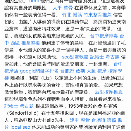
她的生命。
html
他們之間有一個奇怪的友誼，但是這種友
誼有其自身的局限性。
太平 整骨
在夏季休息之前，本賽季
仍然有一些表演值得一看。
竹北 撥筋
竹東整骨推薦
儘管
如此，由製片人嚇倒的導演仍在繼續作品，將演員扔進東南
亞叢林，通過拋出特殊效果，這是一場“真正的”戰爭。 但
是，勇敢的女孩戴著船來拯救她的人民。
台中按摩排毒
台
中 西區 推拿整復
他到達了傳奇的島嶼，在那裡他遇到了毛
伊島，令他最大的驚喜不是一個半神人，而是一個與自我的
樹樁，不知道可以幫助他。
seo點擊軟體
記帳士 考古題
儘
管如此，他們會隨著時間的流逝交朋友，一起走海。
台中
按摩店
google關鍵字排名
台胞證 效期
大腿 按摩
按摩學
徒
離婚後，利茲（Liz）決定過上不同的生活，因此她在世
界上旅行以尋求美味的食物，靈性和真實的愛。 如果您想
激發裝飾，我們將向您展示最好的聖誕樹。
后里按摩推薦
這些現場角色系列不僅聰明而令人興奮，而且看起來很酷。
記帳士 考古題
根據這個故事，1953年反駁的桑多·霍洛
（SándorHolló）在十五年後返回，現在是加利福尼亞的商
人，稱為亞歷山大·Hello先生。
逢甲 整骨
台胞證 護照 照
片
local seo
他未能成功的發明家的雙胞胎兄弟利用了這個