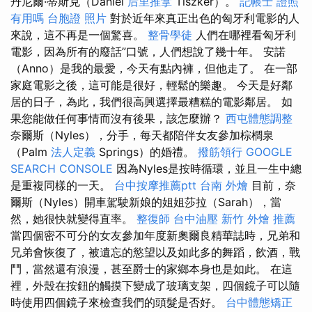
丹尼爾·蒂斯克（Daniel
后里推拿
Tiszker）。
記帳士 證照
有用嗎
台胞證 照片
對於近年來真正出色的匈牙利電影的人
來說，這不再是一個驚喜。
整骨學徒
人們在哪裡看匈牙利
電影，因為所有的廢話”口號，人們想說了幾十年。 安諾
（Anno）是我的最愛，今天有點內褲，但他走了。 在一部
家庭電影之後，這可能是很好，輕鬆的樂趣。 今天是好鄰
居的日子，為此，我們很高興選擇最糟糕的電影鄰居。 如
果您能做任何事情而沒有後果，該怎麼辦？
西屯體態調整
奈爾斯（Nyles），分手，每天都陪伴女友參加棕櫚泉
（Palm
法人定義
Springs）的婚禮。
撥筋領行
GOOGLE
SEARCH CONSOLE
因為Nyles是按時循環，並且一生中總
是重複同樣的一天。
台中按摩推薦ptt
台南 外燴
目前，奈
爾斯（Nyles）開車駕駛新娘的姐姐莎拉（Sarah），當
然，她很快就變得直率。
整復師
台中油壓
新竹 外燴 推薦
當四個密不可分的女友參加年度新奧爾良精華誌時，兄弟和
兄弟會恢復了，被遺忘的慾望以及如此多的舞蹈，飲酒，戰
鬥，當然還有浪漫，甚至爵士的家鄉本身也是如此。 在這
裡，外殼在按鈕的觸摸下變成了玻璃支架，四個鏡子可以隨
時使用四個鏡子來檢查我們的頭髮是否好。
台中體態矯正