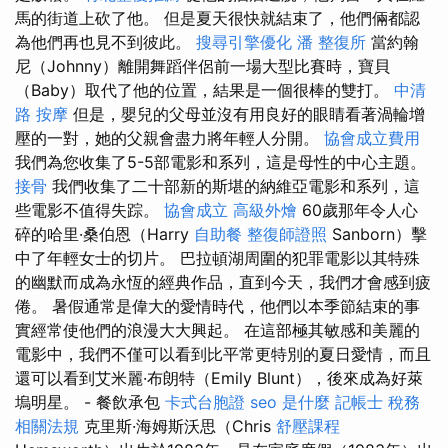
馬的街道上砍了他。 但是夏天很快就結束了，他們倆都認
為他們再也見不到彼此。
搜尋引擎優化
潘 整復所
當約翰
尼（Johnny）離開舞蹈伴侶前一場大型比賽時，寶貝
（Baby）取代了他的位置，結果是一個很棒的雙打。
中清
路 按摩
但是，嬰兒的父母並沒有用良好的眼睛看著渦輪增
壓的一對，她的父親會盡力將年輕人分開。
協會成立費用
我們為您收集了5-5部電影和系列，這是母性的中心主題。
接骨
我們收集了二十部新的斯堪的納維亞電影和系列，這
些電影不值得失踪。
協會成立
高級外燴
60歲那年令人心
碎的哈里·桑伯恩（Harry
自助餐
整復師證照
Sanborn）擊
中了年輕女士的切片。 巴拉頓湖周圍的犯罪電影以其特殊
的幽默而成為永恆的經典作品，直到今天，我們才會感到疲
倦。 暑假通常是偉大的愛情時代，他們以本季節結束的事
實經常使他們的浪漫大大興起。 在這部極其敏感和美麗的
電影中，我們不僅可以看到比平常更特別的夏日愛情，而且
還可以看到艾米麗·布朗特（Emily Blunt），後來成為好萊
塢明星。 - 餐飲承包
卡式台胞證
seo 是什麼
記帳士 稅務
相關法規
克里斯·海姆斯沃思（Chris
舒壓課程