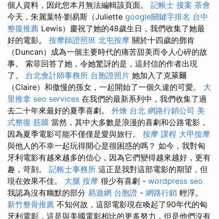
個人資料，因此您本月無法編輯該頁面。
記帳士 接案
茶會
今天，朱麗葉特·劉易斯（Juliette
google關鍵字排名
台中
整復推薦
Lewis）慶祝了她的48歲生日，我們收集了她最
好的電影。
按摩師證照班
北屯按摩
關於十四歲的鄧肯
（Duncan）成為一個主要時代的痛苦甜美而令人心碎的故
事。 索菲回答了她，令她驚訝的是，這封信的作者出現
了。
台北會計師事務所
台胞證照片
她加入了克萊爾
（Claire）和傲慢的孫女，一起開始了一個久違的可愛。
大
里推拿
seo services
在我們的最新系列中，我們收集了過
去二十年來最好的夏季喜劇。
外燴 台北
網路行銷公司
美
式整復 筋膜
當然，其中大多數是浪漫的喜劇和公路電影，
因為夏季電影可能不僅僅是愛與旅行。
按摩 課程
大甲按摩
與他人的不幸一起玩得開心是很困惑的嗎？ 如今，我對匈
牙利電影有越來越多的信心，因為它們變得越來越好，更有
趣，苛刻。
記帳士事務所
這正是我對這部電影的期望，但
現在效果不佳。
大腿 按摩
很少有喜劇 -
wordpress seo
我認為沒有幽默的部分
易遊網 台胞證
-
網路行銷
輕浮。
新竹整骨推薦
不知何故，這部電影現在喚起了90年代的匈
牙利電影，這是與美國電影相比的更多努力，但是他們沒有