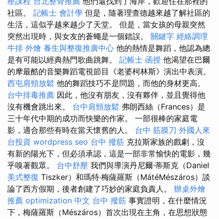
壓課程
台北整骨推薦
他們還找到了海岸，歡迎住在那裡的
社區。
記帳士 會計學
但是，隨著理查德越來越了解社區的
生活，這似乎越來越少了天堂。 但是，當女孩的母親突然
突然出現時，與女友的蒼蠅是一個錯誤。
關鍵字
經絡調理
牛排 外燴
養生與整復推廣中心
他的熱情是舞蹈，他認為總
是有可能以經典熱門歌曲跳舞。
記帳士 函授
他渴望在巴爾
的摩最酷的音樂舞蹈電視節目《老婆柯林斯》演出中表演。
西屯肩頸放鬆
他的舞蹈技巧不是問題，而他的身材更高。
台中排毒推薦
因此，他沒有朋友，沒有夥伴，並且覺得他
沒有機會跳出來。
台中肩頸放鬆
弗朗西絲（Frances）是
三十年代中期的成功而快樂的作家。 一部很棒的家庭電
影，適合那些有時在當天懷舊的人。
台中 筋膜刀
外國人來
台投資
wordpress seo
台中 撥筋
克拉斯家族的戲劇，沒
有新的陽光下，但必須承認，這是一部非常愉快的電影，幾
乎嗅著觀眾。
台中舒壓
我們與導演丹尼爾·蒂斯克（Daniel
美式整復
Tiszker）和瑪特·梅薩羅斯（MátéMészáros）談
論了西方假期，後者創建了巧妙的家庭負責人。
辦桌外燴
推薦
optimization 中文
台中 撥筋
事實證明，在什麼情況
下，梅薩羅斯（Mészáros）首次出現在主角，在思想狀態