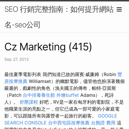
SEO 行銷完整指南：如何提升網站排
名-seo公司
Cz Marketing (415)
Sep 27, 2013
最佳夏季電影列表 我們知道已故的羅賓·威廉姆（Robin
豐
原按摩推薦
Williamset）的幽默電影，儘管他也扮演著幾個
嚴肅的，戲劇性的角色（漁夫國王的傳奇，帕特·亞當斯
（Patch
台中排毒養生館
外燴buffet
Adams），死詩
人）。
舒壓課程
好吧，RV是一家在匈牙利的電影院，不是
他職業生涯的亮點之一，但它已成為一部可愛的小家庭電
影，可以跟隨所有與露營者一起旅行的顧客。
GOOGLE
SEARCH CONSOLE
台中西屯區按摩推薦
台胞證 費用
這