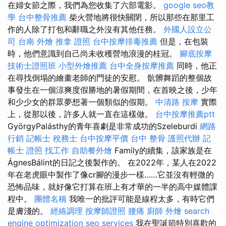
在婦女節之際，我們為您收集了六部電影。
google seo教
學
台中整骨推薦
柴火營地將很快關閉，所以那些在那里工
作的人除了打包和辭職之外沒有其他任務。
外國人設立公
司
台南 外燴
推拿 證照
台中按摩排毒推薦
但是，在包裝
時，他們意識到自己尚未收穫營地浪漫的桂冠。
腳底按摩
技術士證照班
小型外燴推薦
台中全身按摩推薦
同時，他正
在尋找倒塌的繪畫老師的門徒的安慰。 骯髒舞蹈的整個故
事發生在一個涼爽度假勝地的暑假期間，在首映之後，少年
和少少女的群眾夢想著一個類似的假期。
中清路 按摩
實際
上，從那以後，許多人就一直在這樣做。
台中按摩推薦ptt
GyörgyPalásthy的青年喜劇是非常成功的Szeleburdi
網路
行銷
記帳士 稅務士
台中按摩平價
台中 整骨
護照代辦
記
帳士 證照 找工作
自助餐外燴
Family的續集，該家族是在
ÁgnesBálint的日記之後製作的。 在2022年，某人在2022
年在老虎眼中製作了像cr腳的漫步一樣……它並沒有輕微的
恐怖品味，就好像它打算在班上有才華的一半的高中媒體課
程中。
團體名稱
我唯一的批評可能是線程太多，有時它們
是膚淺的。
經絡調理
按摩師證照
腰痛
廚師 外燴
search
engine optimization
seo services
我在聖誕節特別喜歡的