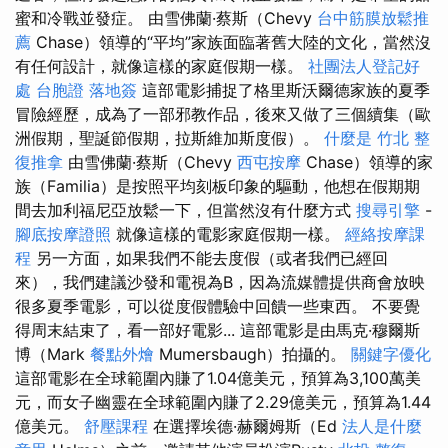
蜜和冷戰並發症。 由雪佛蘭·蔡斯（Chevy
台中筋膜放鬆推
薦
Chase）領導的“平均”家族面臨著舊大陸的文化，當然沒
有任何設計，就像這樣的家庭假期一樣。
社團法人登記好
處
台胞證 落地簽
這部電影捕捉了格里斯沃爾德家族的夏季
冒險經歷，成為了一部邪教作品，後來又做了三個續集（歐
洲假期，聖誕節假期，拉斯維加斯度假）。
什麼是
竹北 整
復推拿
由雪佛蘭·蔡斯（Chevy
西屯按摩
Chase）領導的家
族（Familia）是按照平均刻板印象的驅動，他想在假期期
間去加利福尼亞放鬆一下，但當然沒有什麼方式
搜尋引擎
-
腳底按摩證照
就像這樣的電影家庭假期一樣。
經絡按摩課
程
另一方面，如果我們不能去度假（或者我們已經回
來），我們建議沙發和電視為B，因為流媒體提供商會放映
很多夏季電影，可以從度假體驗中回饋一些東西。 不要覺
得周末結束了，看一部好電影... 這部電影是由馬克·穆爾斯
博（Mark
餐點外燴
Mumersbaugh）拍攝的。
關鍵字優化
這部電影在全球範圍內賺了1.04億美元，預算為3,100萬美
元，而女子幽靈在全球範圍內賺了2.29億美元，預算為1.44
億美元。
舒壓課程
在選擇埃德·赫爾姆斯（Ed
法人是什麼