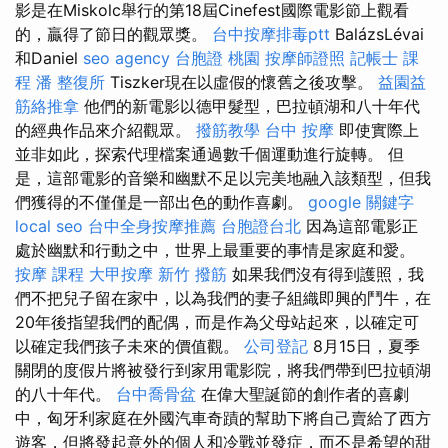
影是在Miskolc舉行的第18屆Cinefest國際電影節上觀看
的，贏得了節日的觀眾獎。
台中按摩排毒ptt
BalázsLévai
和Daniel
seo agency
台胞證 桃園
按摩師證照
記帳士 課
程
潘 整復所
Tiszker現在以虛假的懷舊之後攻擊。
益園益
筋絡推拿
他們的新電影以德甲髮型，巴拉頓湖和八十年代
的經典作品來介紹觀眾。
撥筋教學
台中 按摩
即使實際上
並非如此，探索代理檔案通過數千個運動進行旋轉。 但
是，這部電影的音樂和幽默不足以完美地融入該類型，但我
們獲得的不僅僅是一部出色的動作喜劇。
google 關鍵字
local seo
台中全身按摩推薦
台胞證台北
因為這部電影正
處於幽默和行動之中，世界上最重要的事情是家庭和愛。
按摩 課程
大甲按摩
新竹 撥筋
如果我們沒有得到護照，我
們不把兒子留在家中，以為我們的妻子組織即興的鬥牛，在
20年後指望我們的配偶，而是作為父母站起來，以確定可
以確定我們孩子未來的價值觀。
公司登記
8月15日，夏季
關閉的度假片將被發行到家用電影院，將我們帶到巴拉頓湖
的八十年代。
台中喬骨盆
在偉大聖誕節的創作者的喜劇
中，匈牙利家庭在外國汽車奇蹟的幫助下將自己賣給了西方
遊客，但將發起意外的個人和冷戰並發症，而不是希望的甜