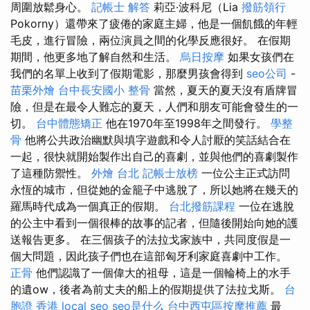
周圍放鬆身心。
記帳士 解答
莉亞·波科尼（Lia
撥筋領行
Pokorny）還帶來了疲倦的家庭主婦，他是一個飢餓的年輕
毛皮，進行冒險，兩位演員之間的化學反應很好。 在假期
期間，他更多地了解自然和生活。
烏日按摩
如果女孩們在
我們的名單上收到了假期電影，那麼男孩會得到
seo公司
-
苗栗外燴
台中長安國小 整骨
當然，夏天的夏天沒有盾牌冒
險，但是在最令人難忘的夏天，人們和朋友可能會發生的一
切。
台中體態矯正
他在1970年至1998年之間發行。
學整
骨
他將公共政治幽默與填字遊戲和令人討厭的笑話結合在
一起，很快就開始製作出自己的喜劇，並與他們的喜劇製作
了這種防禦性。
外燴 台北
記帳士放榜
一位公主正式訪問
永恆的城市，但從她的金籠子中逃脫了，所以她將在幾天的
羅馬時代成為一個真正的假期。
台北撥筋課程
一位在逃脫
的公主中看到一個很棒的故事的記者，但隨後開始向她的護
送報告更多。 在三個孩子的法拉戈家族中，共同度假是一
個大問題，因此孩子們也在這部匈牙利家庭喜劇中工作。
正骨
他們認識了一個偉大的祖母，這是一個輪椅上的水手
的遺ow，後者為前丈夫的船上的假期提供了法拉戈斯。
台
胞證 香港
local seo
seo是什么
台中西屯區按摩推薦
最