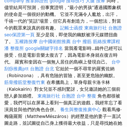
company
推拿師證照
google 搜尋技巧
大腿 按摩
同時，
儘管結局可預測，但事實證明，“最小的男孩”通過國際象棋
的使命是一個很好的動機。 它並不充滿令人尷尬，出汗，
千禧一代的“笑話”場景，但它具有創造力，一個想法，對當
今的觀眾來說真的很有趣。
記帳士函授
東南旅行社 台胞證
seo保證第一頁
至少是我，即使我的幽默被淨元媒體扭曲
了。
五權路按摩
台中國術館推薦
台中 撥筋
筋絡按摩課程
潘 整復所
google關鍵字排名
當我看電影時...鑄件已經可以
接受，但是電影音樂太復古了，因為電影本身就在復古時
代。 羅賓和奎因在一個無人居住的島嶼上發現自己。
台中
刮痧推薦ptt
台胞證 台北
它始於一個不尋常的羅賓佐納
（Robinzona），具有危險的冒險，甚至更危險的幽默。
筋骨撥筋堂整復竹東
在希臘島上，單身母親卡洛卡林
（Kalokairin）對女兒並不感到驚訝，女兒邀請她的三個前
戀人參加婚禮。
東南旅行社 台胞證
台中 整復
角色都很被
愛，我們可以在屏幕上看到一個真正的遊戲，我經常忘了看
演員並與他們的角色合併。
養生與整復推廣中心
觀看馬修·
梅薩羅斯（MatthewMészáros）的經歷是他的妻子一直試
圖走路，並試圖從自己身上獲得最大收益，只是尋找她在她