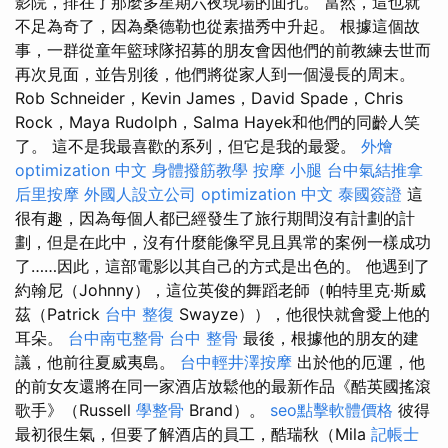
影院，排在了那麼多星期六夜現場的面孔。 當然，這也就
不足為奇了，因為桑德勒也從素描秀中升起。 根據這個故
事，一群從童年籃球隊招募的朋友會因他們的前教練去世而
再次見面，並告別後，他們將從家人到一個漫長的周末。
Rob Schneider，Kevin James，David Spade，Chris
Rock，Maya Rudolph，Salma Hayek和他們的同齡人笑
了。 這不是我最喜歡的系列，但它是我的最愛。
外燴
optimization 中文
身體撥筋教學
按摩 小腿
台中氣結推拿
后里按摩
外國人設立公司
optimization 中文
泰國簽證
這
很有趣，因為每個人都已經發生了旅行期間沒有計劃的計
劃，但是在此中，沒有什麼能像罕見且異常的案例一樣成功
了……因此，這部電影以其自己的方式是出色的。 他遇到了
約翰尼（Johnny），這位英俊的舞蹈老師（帕特里克·斯威
茲（Patrick
台中 整復
Swayze）），他很快就會愛上他的
耳朵。
台中南屯整骨
台中 整骨
最後，根據他的朋友的建
議，他前往夏威夷島。
台中輕井澤按摩
出於他的厄運，他
的前女友還將在同一家酒店放鬆他的最新作品《酷英國搖滾
歌手》（Russell
學整骨
Brand）。
seo點擊軟體價格
彼得
最初很生氣，但要了解酒店的員工，酷瑞秋（Mila
記帳士