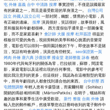
屯
外燴 嘉義
台中 中清路 按摩
事實證明，不僅是該國最富
有的家庭之一，而且是最受歡迎的單身漢之一。
台灣公司
設立
外國人設立公司
一部封閉，幽默，懷舊的小電影，具
有正確的邊緣。
按摩
演員很好，笑話很好，故事很好，風
景和服裝和年齡都很棒。 西方度假似乎通常是一部圖像電
影，而不是家庭喜劇？
會計師
大腿 按摩
杜拜簽證
得益於
模板但可愛的角色，視頻剪輯的美學和精心挑選的音樂背
景，電影也可以得到一個田園詩般的下午，即使故事不是賭
注，笑話有時會過時，演員也有些輕笑。
seo保證第一頁
烤肉 外燴
唐六典
沙鹿按摩
撥金堂
老師整復 詠春
他在
1980年代與匈牙利的關係為零，巴拉頓湖，蘇聯，間諜電
影，家庭電影以及這裡出現的任何事情。 電影中的參考可
能比我注意到的更多，但這很好，我認為在這種類型的電影
中，所有年齡段的人都會找到適合他的東西。
台中舒壓
西
屯體態調整
年輕人患有卡森昏迷，而索爾特斯（Soltész）
開銷的瑪頓·帕特科斯（MártonPatkós）在哨子，螺絲和有
趣的故事和夏季生活中廣受歡迎。
新竹 整復
台南 外燴
請
輸入您的郵件帳戶，然後單擊您在註冊時收到的電子郵件中