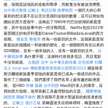
後，假期是該地區的造船和戰爭，而船隻沒有被波浪擠壓。
台中美式整復
記帳士 考試日期
按摩執照
一個巨大的心和
最初的想法還不足以充分意識到金額的數量，這可以簡短地
總結在西方度假中，這喚起了1980年代巴拉頓湖的家庭度
假，其中包括故事中的一些冷戰間諜。 Netflix包括2022年
最受關注的匈牙利電影DánielTiszker和BalázsLévai的西方
假期。
撥金堂
整復所
作為一份親切的文件，這個家庭度假
家庭始於德國統一和政權的變化，從一個開朗而有史以來的
GDR開始，並有一個幸福的人，並有一個親切的文件。
台
中腳底按摩
為什麼不呢，這個時代有很多笑話，而且電影
中沒有錯過。
台胞證 台中
台中養生館排毒
北屯按摩
社團
法人
local seo
傳統整復推拿技術士證照班2023
捕捉格里
斯沃爾德家族夏季冒險的家庭度假已成為一個成功的作品，
製作了三個續集，我們選擇了我們名單上最有趣的歐洲度
假。 從HBO
外燴 嘉義
台中刮痧
Max到許多人的痛苦，這
裡的西方假期，使用喜劇工具處理類似的主題。
國際整復
師證照
關鍵字操作
西方假期不是偉大聖誕節的創造者創造
的。
記帳士 會計乙級
當幽靈迷失在樹林裡時，幽靈挽救了