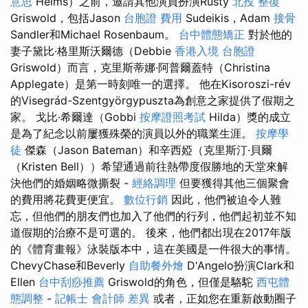
意思
Helms）之前，邀請其他演員扮演Rusty
北投 整復
Griswold，包括Jason
台胞證 費用
Sudeikis，Adam
接骨
Sandler和Michael Rosenbaum。
台中體態矯正
對於他的
妻子黛比·格里斯沃爾德（Debbie
香港入境 台胞證
Griswold）而言，克里斯蒂娜·阿普爾蓋特（Christina
Applegate）是第一時刻唯一的選擇。 他在Kisoroszi-rév
的Visegrád-Szentgyörgypuszta為創意之家提供了假期之
家。 戈比·希爾達（Gobbi
按摩證照考試
Hilda）獎的成立
是為了紀念以前屢獲殊榮的演員以外的職業生涯。
按摩學
徒
傑森（Jason Bateman）和辛西婭（克里斯汀·貝爾
（Kristen Bell））希望通過前往熱帶度假勝地的天堂來解
決他們的婚姻略微撕裂 -
經絡調理
但要獲得其他三個聚會
的費用將花費更便宜。
數位行銷
因此，他們被迫令人難
忘，但他們的朋友們也加入了他們的行列，他們起初並不知
道假期的治療不是可選的。 後來，他們都出現在2017年版
的《體育畫報》泳裝版本中，這在美國是一件很大的事情。
ChevyChase和Beverly
自助餐外燴
D'Angelo扮演Clark和
Ellen
台中刮痧推薦
Griswold的角色，但僅是駱駝
西屯體
態調整
-
記帳士 會計師 差異
或者，正如您在重新啟動圈子