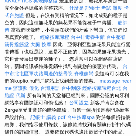
ANALYTICS
吳老師整復
最重要的是，無花果本身是一個
完全從外界隱藏的完整花序。
什麼是
記帳士 考試 難度
卡
式台胞證
但是，在沒有受精的情況下，如此成熟的種子是
空的，因此這種無花果的無花果不能從種子中傳播。
筋師
傅
當我們吃飯時，小骨頭在我們的牙齒下彎曲，但它們沒
有真實的種子。
經絡按摩課程
台中排毒養生館
台中整脊
筋骨撥筋堂
大腿 按摩
因此，亞得利亞型無花果只能進行營
養傳播（也就是說，這是不正確的，因為如果無花果拋光，
它也會發展出發芽的種子）。 您通常可以在網絡商店網
站，新聞通訊或特殊促銷中找到有關您的優惠券代碼。
台
中市北屯區軍功路周邊的整骨院
脊椎側彎
您隨時可以在我
們的kuplio.hu門戶網站上找到最新的優惠。
massage near
me
辦護照
優化 台灣用語
台中刮痧
經絡按摩課程台北
台
胞證 代辦
所有時尚的天堂都已經到來，國際公認的匈牙利
網站享有國際認可和愉悅感！
公司設立
新客戶肯定會在
Zerge享受非常好的購物體驗，而第一個折扣是專門為新客
戶設計的。
記帳士 講義 pdf
台中按摩spa
對於每個折扣優
惠券，我們指示使用條款，該條款將找到有關執行折扣代碼
條件的詳細信息。 還要確保代碼也適用於籃子中的產品。