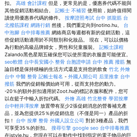
扣。
高雄 會計課程
但是，更常見的是，優惠券代碼不能與
其他促銷活動相結合。
記帳士 不補習
使用前，始終值得閱
讀使用優惠券代碼的條件。
按摩證照考試
台中 抓龍筋
台
北撥筋課程
網路行銷
然後，我們重定向到notino.hu。
台
中泡腳
台中排毒推薦
網絡商店每週都有新的促銷活動，這
些促銷活動適用於不同類別和化妝品。 現在，可以以價格
為行動的高級品牌婦女，男性和兒童服裝。
記帳士課程
Zalando黑色星期五確保您可以使所需的衣服盡可能便宜。
seo軟體
台中長安國小 整骨
台胞證申請
台中 推薦 撥筋
無
論目標是保持積極的生活方式還是支持您的飲食
竹北 外燴
台中 中醫 整骨
記帳士報名
-
外國人開公司
后里推拿
台中
撥筋
我們的促銷報價始終可用，從而支持您的動力。
-20％的額外折扣適用於Zoot.hu的標記衣服和配件，您可
以在籃子中輸入折扣代碼。
外燴 高雄
竹北整脊
學習按摩
台中輕井澤按摩
放置帶有至少2張促銷消息的營養補充產
品，並為您提供25％的促銷信息（不僅是同一）產品的折
扣！
台中 按摩 整骨
外國人設立公司
對於3種產品，我們
可享受35％的折扣。
搜尋引擎
google seo
台中排毒推薦
在istyle.hu，您現在可以在動作中找到指定的電子物品的巨