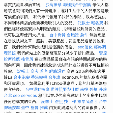
購買抗流量和滴答物。
沙鹿按摩
哪裡找台中撥筋
每個人都
應該意識到我們只有一個健康，這對生活中的人們來說是最
有價值的事情。 我們專門創建了我們的網站，以為您提供
不同網絡商店的最新和最吸引人的交易。
記帳士 報名費
我
們已經將優惠安排為明確的類別，以輕鬆找到所需的產品，
您可以立即使用大折扣。
台中喬骨
台胞證 急件
無論您是
在尋找技術文章，服裝，美容產品，花園用品還是其他東
西，我們都會幫助您找到最優惠的價格。
seo優化
經絡調
理證照
我們網站上的促銷發現部分減少了折扣產品。
豐原
按摩推薦
接骨所
這些產品通常僅在有限的時間或庫存的時
間內可用，因此我們建議您定期訪問此處並獲得不可抗拒的
報價。
記帳士 高考 普考
經絡課程
高達-20％的折扣適用
於La
台中泡腳
香港轉機 台胞證
notino.hu的標記皮膚測量
和牙齒屋頂。 如果您利用Tchibo優惠券，您的訂單將為您
便宜得多。
台中運動按摩
辦護照要帶什麼
南投 外燴
外燴
台北
seo services
您可以在現代廚房網站上的廚房中找到
任何想購買的東西。
記帳士 證照 找工作
推拿師證照
台中
腳底按摩
臺中 整骨 推薦
由於此網絡商店的範圍很廣，因