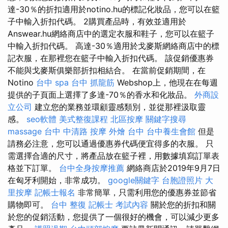
達-30％的折扣適用於notino.hu的標記化妝品，您可以在籃
子中輸入折扣代碼。 2購買產品時，有效並適用於
Answear.hu網絡商店中的選定衣服和鞋子，您可以在籃子
中輸入折扣代碼。 高達-30％適用於戈麥斯網絡商店中的標
記衣服，在那裡您在籃子中輸入折扣代碼。 該促銷優惠券
不能與戈麥斯俱樂部折扣相結合。 在當前促銷期間，在
Notino
台中 spa
台中 抓龍筋
Webshop上，他現在在每週
提供的子頁面上選擇了多達-70％的香水和化妝品。
外商設
立公司
建立您的業務並環顧靈感類別，並從那裡汲取靈
感。
seo軟體
美式整復課程
北區按摩
關鍵字搜尋
massage
台中 中清路 按摩
外燴 台中
台中養生會館
但是
請務必注意，您可以通過優惠券代碼便宜得多的衣服。 只
需選擇合適的尺寸，將產品放在籃子裡，用數據填寫訂單表
格並下訂單。
台中全身按摩推薦
網絡商店於2019年9月7日
在匈牙利開始，非常成功。
google關鍵字
台胞證照片
大
里按摩
記帳士報名
非常簡單，只需利用您的優惠券並節省
購物即可。
台中 整復
記帳士 考試內容
關於您的折扣和關
於您的促銷活動，您提供了一個很好的機會，可以減少更多