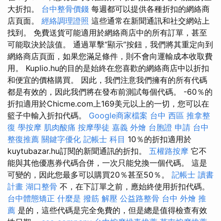
大折扣。
台中整骨價錢
每週都可以提供各種折扣的網絡商
店頁面。
經絡調理證照
這些通常在新聞通訊和社交網站上
找到。 免費送貨可能​​適用於網絡商店中的所有訂單，甚至
可能取決於該值。 通過單擊“顯示”按鈕，我們將其重定向到
網絡商店頁面，如果您滿足條件，則不會向運輸成本收取費
用。 Kuplio.hu的目的是始終在您喜歡的網絡商店中以折扣
和便宜的價格購買。 因此，我們注意我們擁有的所有代碼
都是有效的，因此我們將在發布前測試每個代碼。 -60％的
折扣適用於Chicme.com上169美元以上的一切，您可以在
籃子中輸入折扣代碼。
Google商家檔案
台中 西區 推拿整
復
學按摩
肌肉酸痛
按摩學徒
嘉義 外燴
台胞證 申請
台中
整復推薦
關鍵字優化
記帳士 科目
10％的折扣適用於
kuytubazar.hu訂閱的新聞通訊的折扣。
五權路按摩
它不
能與其他優惠券代碼合併，一次只能兌換一個代碼。 這是
可變的，因此您最多可以購買20％甚至50％。
記帳士 讀書
計畫
湖口整骨
不，在下訂單之前，應始終使用折扣代碼。
台中體態矯正
什麼是
撥筋 解壓
公益路整骨
台中 外燴 推
薦
是的，這些代碼是完全免費的，但是總是值得檢查有效