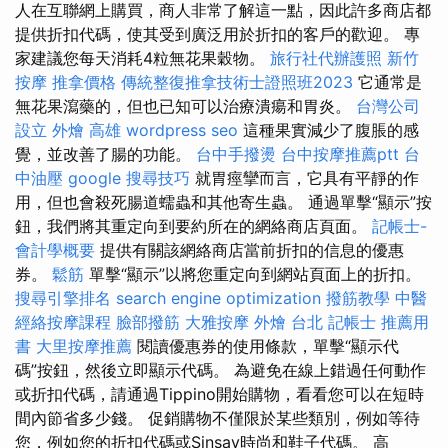
人在互聯網上購買，商人非常了解這一點，因此許多商店都
提供折扣代碼，使其受到廣泛用於折扣的客戶的歡迎。 專
家建議您每天消耗4粒無花果穀物。
旅行社代辦護照
新竹
按摩
推拿價格
傳統整復推拿技術士證照班2023
它通常是
無花果瀉藥的，但也已知可以治療潰瘍和胃炎。
台灣公司
設立
外燴 高雄
wordpress seo
這種果實減少了腹脹的感
覺，並改善了腸的功能。
台中手撥燙
台中按摩推薦ptt
台
中油壓
google 搜尋技巧
就胃痙攣而言，它具有平靜的作
用，但也會殺死腸道蠕蟲和其他寄生蟲。 通過單擊“顯示”按
鈕，我們將其重定向到要約所在的網絡商店頁面。
記帳士-
會計學概要
提供有關該網絡商店當前折扣的信息的優惠
券。
鬆筋
單擊“顯示”以將您重定向到網站頁面上的折扣。
搜尋引擎排名
search engine optimization
撥筋教學
中醫
經絡按摩課程
臉部撥筋
大雅按摩
外燴 台北
記帳士 推薦用
書
大里按摩推薦
閱讀優惠券的使用條款，單擊“顯示代
碼”按鈕，然後立即顯示代碼。 為避免在線上錯過任何動作
或折扣代碼，請通過Tippino開始購物，看看您可以在短時
間內節省多少錢。 促銷購物不僅限於某些類別，例如等待
您，例如您的折扣代碼或Sinsay時尚和鞋子代碼。 高