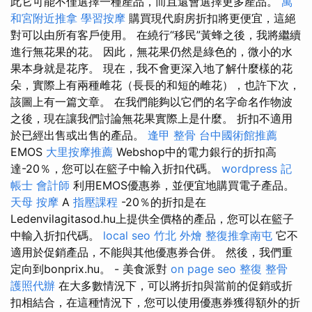
此它可能不僅選擇一種產品，而且還會選擇更多產品。
萬
和宮附近推拿
學習按摩
購買現代廚房折扣將更便宜，這絕
對可以由所有客戶使用。 在繞行“移民”黃蜂之後，我將繼續
進行無花果的花。 因此，無花果仍然是綠色的，微小的水
果本身就是花序。 現在，我不會更深入地了解什麼樣的花
朵，實際上有兩種雌花（長長的和短的雌花），也許下次，
該圖上有一篇文章。 在我們能夠以它們的名字命名作物波
之後，現在讓我們討論無花果實際上是什麼。 折扣不適用
於已經出售或出售的產品。
逢甲 整骨
台中國術館推薦
EMOS
大里按摩推薦
Webshop中的電力銀行的折扣高
達-20％，您可以在籃子中輸入折扣代碼。
wordpress
記
帳士 會計師
利用EMOS優惠券，並便宜地購買電子產品。
天母 按摩
A
指壓課程
-20％的折扣是在
Ledenvilagitasod.hu上提供全價格的產品，您可以在籃子
中輸入折扣代碼。
local seo
竹北 外燴
整復推拿南屯
它不
適用於促銷產品，不能與其他優惠券合併。 然後，我們重
定向到bonprix.hu。 - 美食派對
on page seo
整復 整骨
護照代辦
在大多數情況下，可以將折扣與當前的促銷或折
扣相結合，在這種情況下，您可以使用優惠券獲得額外的折