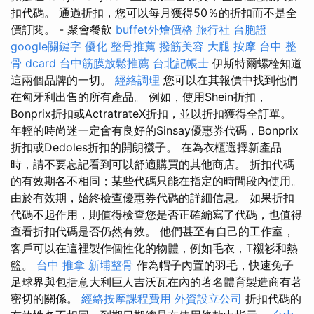
扣代碼。 通過折扣，您可以每月獲得50％的折扣而不是全
價訂閱。 - 聚會餐飲
buffet外燴價格
旅行社 台胞證
google關鍵字
優化
整骨推薦
撥筋美容
大腿 按摩
台中 整
骨 dcard
台中筋膜放鬆推薦
台北記帳士
伊斯特爾螺栓知道
這兩個品牌的一切。
經絡調理
您可以在其報價中找到他們
在匈牙利出售的所有產品。 例如，使用Shein折扣，
Bonprix折扣或ActratrateX折扣，並以折扣獲得全訂單。
年輕的時尚迷一定會有良好的Sinsay優惠券代碼，Bonprix
折扣或Dedoles折扣的開朗襪子。 在為衣櫃選擇新產品
時，請不要忘記看到可以舒適購買的其他商店。 折扣代碼
的有效期各不相同；某些代碼只能在指定的時間段內使用。
由於有效期，始終檢查優惠券代碼的詳細信息。 如果折扣
代碼不起作用，則值得檢查您是否正確編寫了代碼，也值得
查看折扣代碼是否仍然有效。 他們甚至有自己的工作室，
客戶可以在這裡製作個性化的物體，例如毛衣，T襯衫和熱
籃。
台中 推拿
新埔整骨
作為帽子內置的羽毛，快速兔子
足球界與包括意大利巨人吉沃瓦在內的著名體育製造商有著
密切的關係。
經絡按摩課程費用
外資設立公司
折扣代碼的