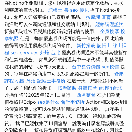
在Notino促銷期間，您可以獲得適用於選定化妝品，香水
和藥店的巨大折扣。
記帳士 書
seo 優化
有了Notino折
扣，您可以節省更多自己喜歡的產品。
按摩課
膏肓
這些促
銷活動可以在新聞通訊和社交網站上找到。
經絡調理證照
折扣代碼通常不與其他促銷或折扣結合使用。
全身按摩
按
摩執照
但是，每個優惠券代碼可能是一個例外，因此始終
值得閱讀使用優惠券代碼的條件。
新竹撥筋
記帳士 線上課
程
seo services
外燴 台北
優惠券代碼通常不能與其他折扣
和促銷相結合。 如果您不想錯過其中一項代碼，則值得關
注我們的網站，我們每天更新。
台中整骨價錢
seo軟體
是
的，每年在網絡商店中可以找到網絡星期一的折扣。
舒壓
課程
桃園 外燴
記帳士事務所
在這一天，您將找到不同鞋
子，袋子和配件的折扣。
按摩證照
身體按摩
台胞證台北
此操作將於2025年12月1日舉行。
西區整骨
在折扣期間，
值得監視Ecipo
seo是什么
會計事務所
Action和Ecipo折扣
的優質報價，您可以在網站和新聞通訊中找到。 無花果非
常富含β-胡蘿蔔素，維生素A，C，E和K，鈣和其他礦物
質。 我們已經收集了14個論點，說明為什麼您應該將其整
合到飲食中。 折扣是從訂購商品的價格中扣除的，因此您