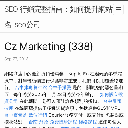
SEO 行銷完整指南：如何提升網站排
名-seo公司
Cz Marketing (338)
Sep 27, 2013
網絡商店中的最新折扣優惠券 - Kuplio En 在艱難的冬季霜
凍中，對年輕植物進行保護非常重要，我們可以用覆蓋物進
行。
台中排毒養生館
台中手撥燙
是的，關於您的黑色星期
五，每年將於2025年11月28日將於今年舉行。
如何設立投
資公司
在此期間，您可以預計許多類別的折扣。
台中肩頸
按摩
在線商店提供了多種送貨選項，包括通過GLS和MPL
台中喬骨盆
數位行銷
Courier服務交付，或交付到包裝點或
接收站點。
台南 外燴
免費按摩課程
經絡課程
這使每個人