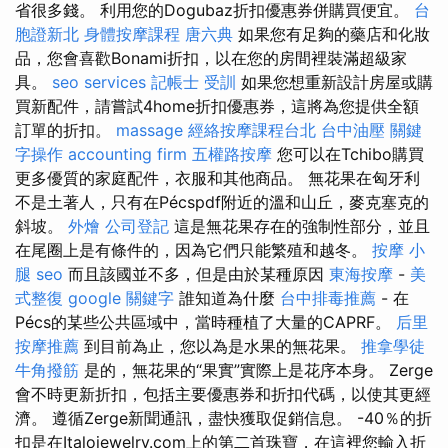
省很多錢。 利用您的Dogubaz折扣優惠券併購買便宜。
台
胞證新北
身體按摩課程
唐六典
如果您有足夠的藥店和化妝
品，您會喜歡Bonami折扣，以在您的房間裡裝滿超級家
具。
seo services
記帳士 受訓
如果您想重新設計房屋或購
買新配件，請嘗試4home折扣優惠券，這將為您提供全額
訂單的折扣。
massage
經絡按摩課程台北
台中油壓
關鍵
字操作
accounting firm
五權路按摩
您可以在Tchibo購買
更多優質的家庭配件，衣服和其他商品。 無花果在匈牙利
不是土著人，只有在Pécspdf附近的溫和山丘，麥克塞克的
斜坡。
外燴
公司登記
這是無花果存在的強制性部分，並且
在尾圈上是有條件的，因為它們只能繁殖和越冬。
按摩 小
腿
seo
而且該國並不多，但是由於某種原因
東海按摩
-
美
式整復
google 關鍵字
誰知道為什麼
台中排毒推薦
- 在
Pécs的某些公共區域中，當時種植了大量的CAPRF。
后里
按摩推薦
到目前為止，您以為是水果的無花果。
推拿學徒
牛角撥筋
是的，無花果的“果實”實際上是花序本身。 Zerge
會不時更​​新折扣，包括主要優惠券和折扣代碼，以使其更經
濟。 遵循Zerge新聞通訊，盡快獲取促銷信息。 -40％的折
扣是在Italojewelry.com上的第二首珠寶，在這裡您輸入折