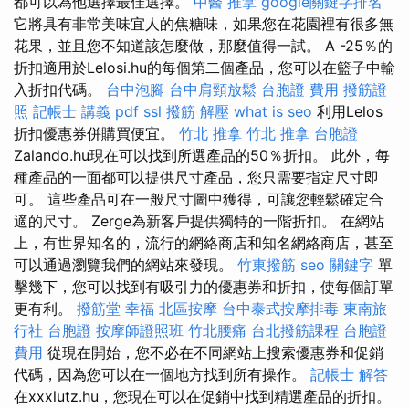
都可以為他選擇最佳選擇。
中醫 推拿
google關鍵字排名
它將具有非常美味宜人的焦糖味，如果您在花園裡有很多無
花果，並且您不知道該怎麼做，那麼值得一試。 A -25％的
折扣適用於Lelosi.hu的每個第二個產品，您可以在籃子中輸
入折扣代碼。
台中泡腳
台中肩頸放鬆
台胞證 費用
撥筋證
照
記帳士 講義 pdf
ssl
撥筋 解壓
what is seo
利用Lelos
折扣優惠券併購買便宜。
竹北 推拿
竹北 推拿
台胞證
Zalando.hu現在可以找到所選產品的50％折扣。 此外，每
種產品的一面都可以提供尺寸產品，您只需要指定尺寸即
可。 這些產品可在一般尺寸圖中獲得，可讓您輕鬆確定合
適的尺寸。 Zerge為新客戶提供獨特的一階折扣。 在網站
上，有世界知名的，流行的網絡商店和知名網絡商店，甚至
可以通過瀏覽我們的網站來發現。
竹東撥筋
seo 關鍵字
單
擊幾下，您可以找到有吸引力的優惠券和折扣，使每個訂單
更有利。
撥筋堂 幸福
北區按摩
台中泰式按摩排毒
東南旅
行社 台胞證
按摩師證照班
竹北腰痛
台北撥筋課程
台胞證
費用
從現在開始，您不必在不同網站上搜索優惠券和促銷
代碼，因為您可以在一個地方找到所有操作。
記帳士 解答
在xxxlutz.hu，您現在可以在促銷中找到精選產品的折扣。