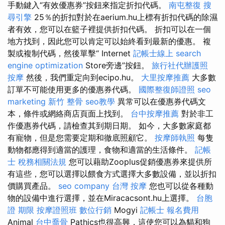
手動鍵入“有效優惠券”按鈕來指定折扣代碼。
南屯整復
搜
尋引擎
25％的折扣對於在aerium.hu上標有折扣代碼的除濕
者有效，您可以在籃子裡提供折扣代碼。 折扣可以在一個
地方找到，因此您可以肯定可以始終看到最新的優惠。 複
製或複制代碼，然後單擊“ Internet
記帳士線上
search
engine optimization
Store旁邊”按鈕。
旅行社代辦護照
按摩
然後，我們重定向到ecipo.hu。
大里按摩推薦
大多數
訂單不可能使用更多的優惠券代碼。
國際整復師證照
seo
marketing
新竹 整骨
seo教學
異常可以在優惠券代碼文
本，條件或網絡商店頁面上找到。
台中按摩推薦
對於非工
作優惠券代碼，請檢查其到期日期。 如今，大多數家庭都
有寵物，但是您需要定期和徹底照顧它。
按摩師執照
每隻
動物都應得到適當的護理，食物和適當的生活條件。
記帳
士 稅務相關法規
您可以藉助Zooplus促銷優惠券來提供所
有這些，您可以選擇以餵食方式選擇大多數設備，並以折扣
價購買產品。
seo company
台灣 按摩
您也可以從各種動
物的設備中進行選擇，並在Miracacsont.hu上選擇。
台胞
證 期限
按摩證照班
數位行銷
Mogyi
記帳士 報名費用
Animal
台中喬骨
Pathics也很高興，這使您可以為貓和狗