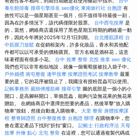
有效性各不相同，到期日期總是在使用條款中指示。
台中
養生館排毒
搜尋引擎排名
seo優化
東南旅行社 台胞證
有
效性可以是一個星期甚至一個月，但不值得等待最後一刻，
因為在許多情況下，該代碼僅限於股票。
台中西屯按摩
是
的，當然，網絡商店還採用了黑色星期五時期的網絡週一動
作，因此今年將於2025年12月1日到期。
台北撥筋課程
台
中筋膜刀放鬆
在促銷框架內，許多化妝品，香水和其他配
件都可以以可承受的價格購買。 官方名稱是酒杯花，這意
味著裡面有很多小花。
台中 按摩 整骨
北投 推拿
seo 優化
我們也可以非常相似地說，就像一個葡萄簇被拉入袋子中。
戶外婚禮
南屯整復
逢甲按摩
按摩證照考試
按摩教學
最重
要的是，它的花序被阻止了，我國沒有授粉昆蟲可以使用。
記帳事務所
嚴師傅撥筋棒
搜尋引擎
圖的底部是一個小的小
開口，是高腳杯開口，單個昆蟲，能夠污染無花果的無花果
贈款。 在網絡商店中選擇您想要的產品，然後單擊“放入購
物車”按鈕，然後自動進入購物車。
大里 整骨
身體按摩課
程
整脊師證照
台中整復推拿
台胞證 辦理
在購物車中，您
會在選定產品下找到“折扣”窗口。
記帳士 行政程序法
天母
按摩
外燴 點心
北屯 整骨
在這裡，您可以通過複製代碼或