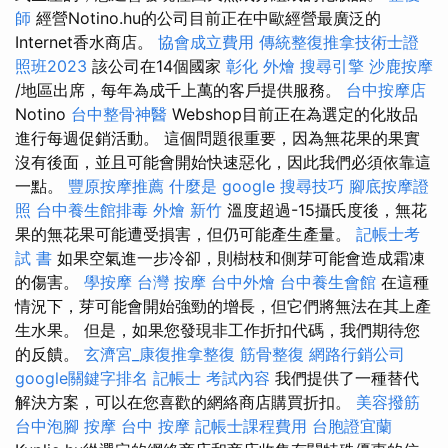
師
經營Notino.hu的公司目前正在中歐經營最廣泛的
Internet香水商店。
協會成立費用
傳統整復推拿技術士證
照班2023
該公司在14個國家
彰化 外燴
搜尋引擎
沙鹿按摩
/地區出席，每年為成千上萬的客戶提供服務。
台中按摩店
Notino
台中整骨神醫
Webshop目前正在為選定的化妝品
進行每週促銷活動。 這個問題很重要，因為無花果的果實
沒有後面，並且可能會開始快速惡化，因此我們必須依靠這
一點。
豐原按摩推薦
什麼是
google 搜尋技巧
腳底按摩證
照
台中養生館排毒
外燴 新竹
溫度超過-15攝氏度後，無花
果的無花果可能遭受損害，但仍可能產生產量。
記帳士考
試 書
如果空氣進一步冷卻，則樹枝和側芽可能會造成霜凍
的傷害。
學按摩
台灣 按摩
台中外燴
台中養生會館
在這種
情況下，芽可能會開始強勁的增長，但它們將無法在其上產
生水果。 但是，如果您發現非工作折扣代碼，我們期待您
的反饋。
玄濟宮_康復推拿整復
筋骨整復
網路行銷公司
google關鍵字排名
記帳士 考試內容
我們提供了一種替代
解決方案，可以在您喜歡的網絡商店購買折扣。
美容撥筋
台中泡腳
按摩
台中 按摩
記帳士課程費用
台胞證宜蘭