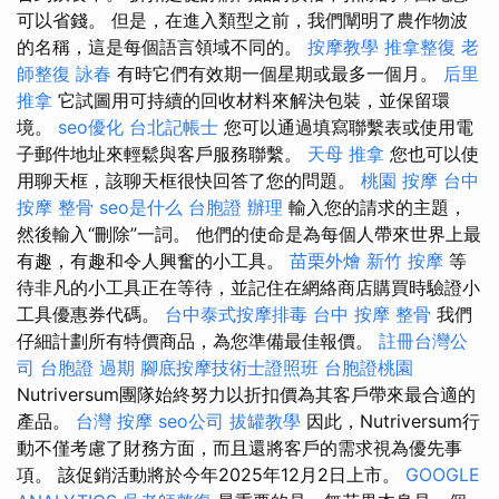
可以省錢。 但是，在進入類型之前，我們闡明了農作物波
的名稱，這是每個語言領域不同的。
按摩教學
推拿整復
老
師整復 詠春
有時它們有效期一個星期或最多一個月。
后里
推拿
它試圖用可持續的回收材料來解決包裝，並保留環
境。
seo優化
台北記帳士
您可以通過填寫聯繫表或使用電
子郵件地址來輕鬆與客戶服務聯繫。
天母 推拿
您也可以使
用聊天框，該聊天框很快回答了您的問題。
桃園 按摩
台中
按摩 整骨
seo是什么
台胞證 辦理
輸入您的請求的主題，
然後輸入“刪除”一詞。 他們的使命是為每個人帶來世界上最
有趣，有趣和令人興奮的小工具。
苗栗外燴
新竹 按摩
等
待非凡的小工具正在等待，並記住在網絡商店購買時驗證小
工具優惠券代碼。
台中泰式按摩排毒
台中 按摩 整骨
我們
仔細計劃所有特價商品，為您準備最佳報價。
註冊台灣公
司
台胞證 過期
腳底按摩技術士證照班
台胞證桃園
Nutriversum團隊始終努力以折扣價為其客戶帶來最合適的
產品。
台灣 按摩
seo公司
拔罐教學
因此，Nutriversum行
動不僅考慮了財務方面，而且還將客戶的需求視為優先事
項。 該促銷活動將於今年2025年12月2日上市。
GOOGLE