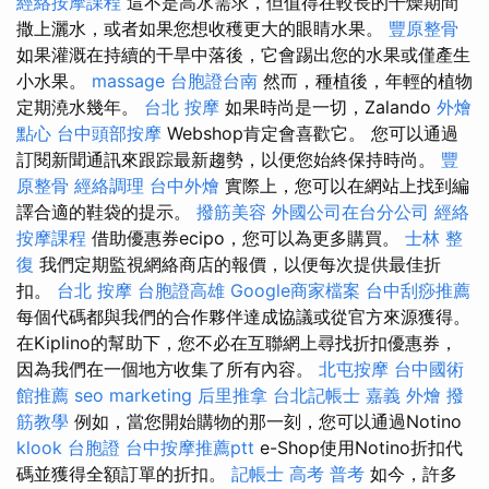
經絡按摩課程
這不是高水需求，但值得在較長的干燥期間
撒上灑水，或者如果您想收穫更大的眼睛水果。
豐原整骨
如果灌溉在持續的干旱中落後，它會踢出您的水果或僅產生
小水果。
massage
台胞證台南
然而，種植後，年輕的植物
定期澆水幾年。
台北 按摩
如果時尚是一切，Zalando
外燴
點心
台中頭部按摩
Webshop肯定會喜歡它。 您可以通過
訂閱新聞通訊來跟踪最新趨勢，以便您始終保持時尚。
豐
原整骨
經絡調理
台中外燴
實際上，您可以在網站上找到編
譯合適的鞋袋的提示。
撥筋美容
外國公司在台分公司
經絡
按摩課程
借助優惠券ecipo，您可以為更多購買。
士林 整
復
我們定期監視網絡商店的報價，以便每次提供最佳折
扣。
台北 按摩
台胞證高雄
Google商家檔案
台中刮痧推薦
每個代碼都與我們的合作夥伴達成協議或從官方來源獲得。
在Kiplino的幫助下，您不必在互聯網上尋找折扣優惠券，
因為我們在一個地方收集了所有內容。
北屯按摩
台中國術
館推薦
seo marketing
后里推拿
台北記帳士
嘉義 外燴
撥
筋教學
例如，當您開始購物的那一刻，您可以通過Notino
klook 台胞證
台中按摩推薦ptt
e-Shop使用Notino折扣代
碼並獲得全額訂單的折扣。
記帳士 高考 普考
如今，許多