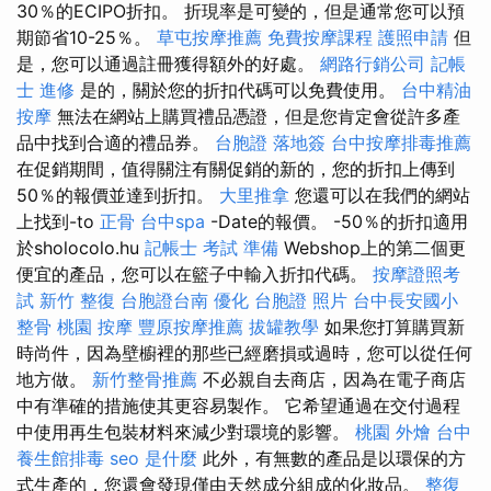
30％的ECIPO折扣。 折現率是可變的，但是通常您可以預
期節省10-25％。
草屯按摩推薦
免費按摩課程
護照申請
但
是，您可以通過註冊獲得額外的好處。
網路行銷公司
記帳
士 進修
是的，關於您的折扣代碼可以免費使用。
台中精油
按摩
無法在網站上購買禮品憑證，但是您肯定會從許多產
品中找到合適的禮品券。
台胞證 落地簽
台中按摩排毒推薦
在促銷期間，值得關注有關促銷的新的，您的折扣上傳到
50％的報價並達到折扣。
大里推拿
您還可以在我們的網站
上找到-to
正骨
台中spa
-Date的報價。 -50％的折扣適用
於sholocolo.hu
記帳士 考試 準備
Webshop上的第二個更
便宜的產品，您可以在籃子中輸入折扣代碼。
按摩證照考
試
新竹 整復
台胞證台南
優化
台胞證 照片
台中長安國小
整骨
桃園 按摩
豐原按摩推薦
拔罐教學
如果您打算購買新
時尚件，因為壁櫥裡的那些已經磨損或過時，您可以從任何
地方做。
新竹整骨推薦
不必親自去商店，因為在電子商店
中有準確的措施使其更容易製作。 它希望通過在交付過程
中使用再生包裝材料來減少對環境的影響。
桃園 外燴
台中
養生館排毒
seo 是什麼
此外，有無數的產品是以環保的方
式生產的，您還會發現僅由天然成分組成的化妝品。
整復