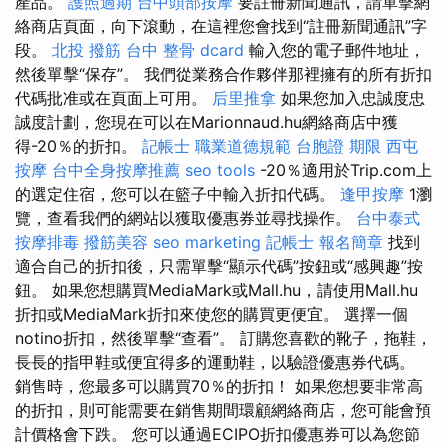
產品。
護照過期
台中頭部按摩
要註冊新聞通訊，請單擊網
絡商店頁面，向下滾動，在這裡您會找到“註冊新聞通訊”字
段。
北投 撥筋
台中 整骨 dcard
輸入您的電子郵件地址，
然後單擊“保存”。 我們從業務合作夥伴那裡擁有的所有折扣
代碼批准或在頁面上可用。
后里推拿
如果您加入忠誠度忠
誠度計劃，您現在可以在Marionnaud.hu網絡商店中獲
得-20％的折扣。
記帳士 職業道德規範
台胞證 期限
西屯
按摩
台中全身按摩推薦
seo tools
-20％適用於Trip.com上
的選定住宿，您可以在籃子中輸入折扣代碼。
逢甲按摩
1瀏
覽，查看我們的網站以獲取優惠券並尋找操作。
台中泰式
按摩排毒
撥筋美容
seo marketing
記帳士 報名簡章
找到
適合自己的折扣後，只需單擊“顯示代碼”按鈕或“感興趣”按
鈕。 如果您想購買MediaMark或Mall.hu，請使用Mall.hu
折扣或MediaMark折扣來使您的購買更便宜。 選擇一個
notino折扣，然後單擊“查看”。 訂購您喜歡的靴子，拖鞋，
長長的指甲鞋或便宜得多的運動鞋，以驗證優惠券代碼。
銷售時，您最多可以購買70％的折扣！ 如果您想要非常高
的折扣，則可能需要在銷售期間環顧網絡商店，您可能會預
計價格會下跌。 您可以通過ECIPO折扣優惠券可以為您節