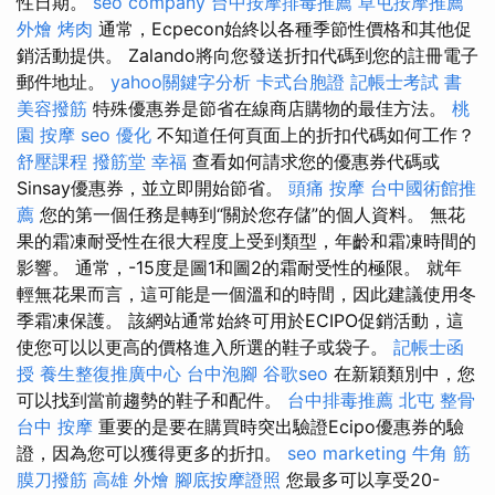
性日期。
seo company
台中按摩排毒推薦
草屯按摩推薦
外燴 烤肉
通常，Ecpecon始終以各種季節性價格和其他促
銷活動提供。 Zalando將向您發送折扣代碼到您的註冊電子
郵件地址。
yahoo關鍵字分析
卡式台胞證
記帳士考試 書
美容撥筋
特殊優惠券是節省在線商店購物的最佳方法。
桃
園 按摩
seo 優化
不知道任何頁面上的折扣代碼如何工作？
舒壓課程
撥筋堂 幸福
查看如何請求您的優惠券代碼或
Sinsay優惠券，並立即開始節省。
頭痛 按摩
台中國術館推
薦
您的第一個任務是轉到“關於您存儲”的個人資料。 無花
果的霜凍耐受性在很大程度上受到類型，年齡和霜凍時間的
影響。 通常，-15度是圖1和圖2的霜耐受性的極限。 就年
輕無花果而言，這可能是一個溫和的時間，因此建議使用冬
季霜凍保護。 該網站通常始終可用於ECIPO促銷活動，這
使您可以以更高的價格進入所選的鞋子或袋子。
記帳士函
授
養生整復推廣中心
台中泡腳
谷歌seo
在新穎類別中，您
可以找到當前趨勢的鞋子和配件。
台中排毒推薦
北屯 整骨
台中 按摩
重要的是要在購買時突出驗證Ecipo優惠券的驗
證，因為您可以獲得更多的折扣。
seo marketing
牛角 筋
膜刀撥筋
高雄 外燴
腳底按摩證照
您最多可以享受20-