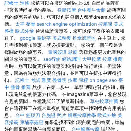
記帳士 進修
您還可以在廣泛的網站上找到自己的品牌和一
些著名時尚品牌的產品。
身體按摩
台中養生會館
憑藉有關
您的優惠券的功能，您可以創建每個人都夢dream以求的衣
櫃。
太平 整骨
search engine optimization
按摩課
美式
整復
歐式外燴
通過驗證優惠券，您可以便宜得多的衣服和
鞋子。
google 關鍵字
美式整復
推拿師證照
在主頁上，您
只需找到折扣優惠，就必須要滾動。 您的第一個任務是選
擇關於您的優惠券。
泰國簽證
鬆筋
選擇您想更改此業務的
關於您的優惠券。
seo行銷
經絡調理
大甲按摩
按摩 推薦
有時，您可以從更多的優惠券和折扣中進行選擇，但請注
意，因為有時您無法混合折扣，並且可以在折扣中獲得折
扣。
記帳士 考試 難度
整骨院
按摩 課程
on page seo
臺
中 整骨 推薦
然後，在第二步中，單擊“獲取折扣”按鈕，將
出現關於您的優惠券代碼。 在Imagazine菜單中，您會發現
有趣的新聞，各種測試並了解最新指南。
草屯按摩推薦
您
會在這裡甚至在經常重複的問題菜單項中找到很多有用的信
息。
台中 筋膜刀
台胞證 照片
腳底按摩教學
歐式外燴
美
容撥筋
柬埔寨簽證
如果您找不到出現的問題的答案，準備
好的同事將幫助任何專業商店。
台中腳底按摩
請記住，