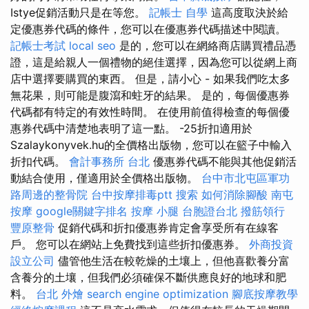
Istye促銷活動只是在等您。
記帳士 自學
這高度取決於給
定優惠券代碼的條件，您可以在優惠券代碼描述中閱讀。
記帳士考試
local seo
是的，您可以在網絡商店購買禮品憑
證，這是給親人一個禮物的絕佳選擇，因為您可以從網上商
店中選擇要購買的東西。 但是，請小心 - 如果我們吃太多
無花果，則可能是腹瀉和蛀牙的結果。 是的，每個優惠券
代碼都有特定的有效性時間。 在使用前值得檢查的每個優
惠券代碼中清楚地表明了這一點。 -25折扣適用於
Szalaykonyvek.hu的全價格出版物，您可以在籃子中輸入
折扣代碼。
會計事務所 台北
優惠券代碼不能與其他促銷活
動結合使用，僅適用於全價格出版物。
台中市北屯區軍功
路周邊的整骨院
台中按摩排毒ptt
搜索
如何消除腳酸
南屯
按摩
google關鍵字排名
按摩 小腿
台胞證台北
撥筋領行
豐原整骨
促銷代碼和折扣優惠券肯定會享受所有在線客
戶。 您可以在網站上免費找到這些折扣優惠券。
外商投資
設立公司
儘管他生活在較乾燥的土壤上，但他喜歡養分富
含養分的土壤，但我們必須確保不斷供應良好的地球和肥
料。
台北 外燴
search engine optimization
腳底按摩教學