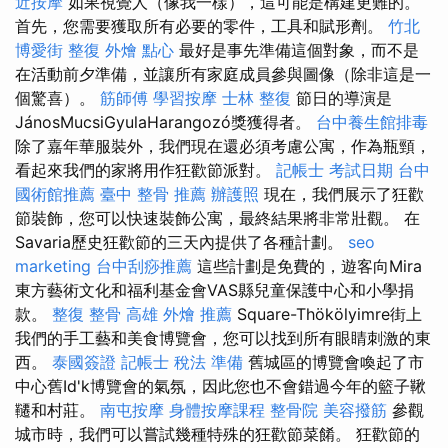
近按摩
如果視覺人（像我一樣），這可能是構建更難的。
首先，您需要獲取所有必要的零件，工具和賦形劑。
竹北
博愛街 整復
外燴 點心
最好是事先準備這個對象，而不是
在活動前夕準備，並讓所有家庭成員參與圖像（除非這是一
個驚喜）。
筋師傅
學習按摩
士林 整復
節日的導演是
JánosMucsiGyulaHarangozó獎獲得者。
台中養生館排毒
除了嘉年華服裝外，我們現在還必須考慮公寓，作為瓶頸，
看起來我們的家將用作狂歡節派對。
記帳士 考試日期
台中
國術館推薦
臺中 整骨 推薦
辦護照
現在，我們展示了狂歡
節裝飾，您可以快速裝飾公寓，最終結果將非常壯觀。 在
Savaria歷史狂歡節的三天內提供了各種計劃。
seo
marketing
台中刮痧推薦
這些計劃是免費的，遊客向Mira
東方藝術文化和福利基金會VAS縣兒童保護中心和小學捐
款。
整復 整骨
高雄 外燴 推薦
Square-Thökölyimre街上
我們的手工藝和美食博覽會，您可以找到所有眼睛刺激的東
西。
泰國簽證
記帳士 稅法 準備
舊城區的博覽會喚起了市
中心舊Id'k博覽會的氣氛，因此您也不會錯過今年的籃子鞦
韆和村莊。
南屯按摩
身體按摩課程
整骨院
美容撥筋
參觀
城市時，我們可以嘗試幾種特殊的狂歡節菜餚。 狂歡節的