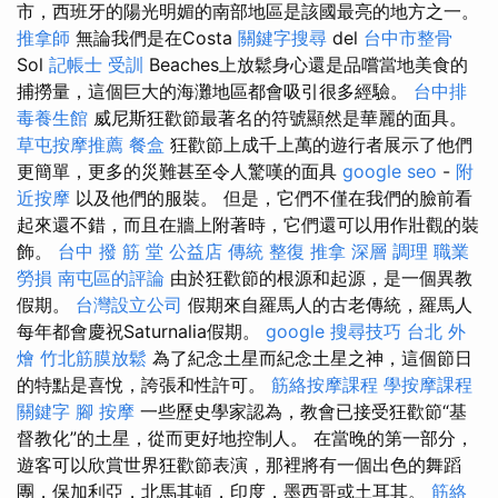
市，西班牙的陽光明媚的南部地區是該國最亮的地方之一。
推拿師
無論我們是在Costa
關鍵字搜尋
del
台中市整骨
Sol
記帳士 受訓
Beaches上放鬆身心還是品嚐當地美食的
捕撈量，這個巨大的海灘地區都會吸引很多經驗。
台中排
毒養生館
威尼斯狂歡節最著名的符號顯然是華麗的面具。
草屯按摩推薦
餐盒
狂歡節上成千上萬的遊行者展示了他們
更簡單，更多的災難甚至令人驚嘆的面具
google seo
-
附
近按摩
以及他們的服裝。 但是，它們不僅在我們的臉前看
起來還不錯，而且在牆上附著時，它們還可以用作壯觀的裝
飾。
台中 撥 筋 堂 公益店 傳統 整復 推拿 深層 調理 職業
勞損 南屯區的評論
由於狂歡節的根源和起源，是一個異教
假期。
台灣設立公司
假期來自羅馬人的古老傳統，羅馬人
每年都會慶祝Saturnalia假期。
google 搜尋技巧
台北 外
燴
竹北筋膜放鬆
為了紀念土星而紀念土星之神，這個節日
的特點是喜悅，誇張和性許可。
筋絡按摩課程
學按摩課程
關鍵字
腳 按摩
一些歷史學家認為，教會已接受狂歡節“基
督教化”的土星，從而更好地控制人。 在當晚的第一部分，
遊客可以欣賞世界狂歡節表演，那裡將有一個出色的舞蹈
團，保加利亞，北馬其頓，印度，墨西哥或土耳其。
筋絡