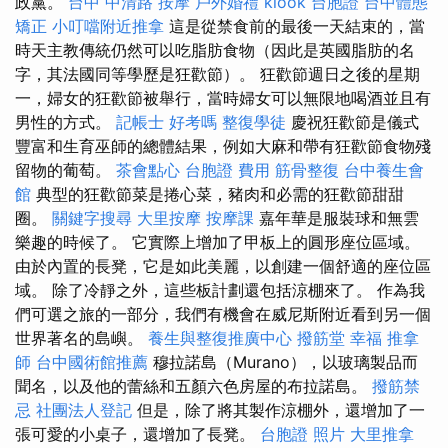
政黨。
台中 中清路 按摩
戶外婚禮
klook 台胞證
台中體態
矯正
小叮噹附近推拿
這是從禁食前的最後一天結束的，當
時天主教傳統仍然可以吃脂肪食物（因此是英國脂肪的名
字，其法國同等學歷是狂歡節）。 狂歡節週日之後的星期
一，婦女的狂歡節被舉行，當時婦女可以無限地喝酒並且有
男性的方式。
記帳士 好考嗎
整復學徒
慶祝狂歡節是儀式
豐富和生育巫師的總體結果，例如大麻和帶有狂歡節食物殘
留物的葡萄。
茶會點心
台胞證 費用
筋骨整復
台中養生會
館
典型的狂歡節菜是捲心菜，豬肉和必需的狂歡節甜甜
圈。
關鍵字搜尋
大里按摩
按摩課
嘉年華是服裝球和無雲
樂趣的時候了。 它實際上增加了甲板上的圓形座位區域。
由於內置的​​長凳，它是如此美麗，以創建一個舒適的座位區
域。 除了冷靜之外，這些板計劃還包括涼棚來了。 作為我
們可選之旅的一部分，我們有機會在威尼斯附近看到另一個
世界著名的島嶼。
養生與整復推廣中心
撥筋堂 幸福
推拿
師
台中國術館推薦
穆拉諾島（Murano），以玻璃製品而
聞名，以及他的蕾絲和五顏六色房屋的布拉諾島。
撥筋禁
忌
社團法人登記
但是，除了將其製作涼棚外，還增加了一
張可愛的小桌子，還增加了長凳。
台胞證 照片
大里推拿