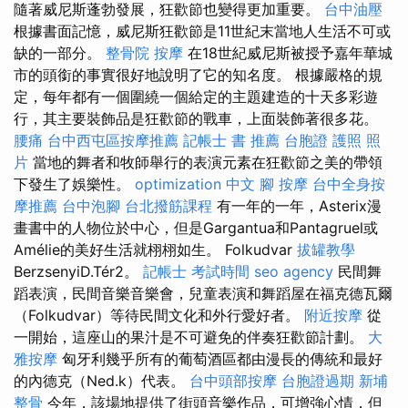
隨著威尼斯蓬勃發展，狂歡節也變得更加重要。
台中油壓
根據書面記憶，威尼斯狂歡節是11世紀末當地人生活不可或
缺的一部分。
整骨院
按摩
在18世紀威尼斯被授予嘉年華城
市的頭銜的事實很好地說明了它的知名度。 根據嚴格的規
定，每年都有一個圍繞一個給定的主題建造的十天多彩遊
行，其主要裝飾品是狂歡節的戰車，上面裝飾著很多花。
腰痛
台中西屯區按摩推薦
記帳士 書 推薦
台胞證 護照 照
片
當地的舞者和牧師舉行的表演元素在狂歡節之美的帶領
下發生了娛樂性。
optimization 中文
腳 按摩
台中全身按
摩推薦
台中泡腳
台北撥筋課程
有一年的一年，Asterix漫
畫書中的人物位於中心，但是Gargantua和Pantagruel或
Amélie的美好生活就栩栩如生。 Folkudvar
拔罐教學
BerzsenyiD.Tér2。
記帳士 考試時間
seo agency
民間舞
蹈表演，民間音樂音樂會，兒童表演和舞蹈屋在福克德瓦爾
（Folkudvar）等待民間文化和外行愛好者。
附近按摩
從
一開始，這座山的果汁是不可避免的伴奏狂歡節計劃。
大
雅按摩
匈牙利幾乎所有的葡萄酒區都由漫長的傳統和最好
的內德克（Ned.k）代表。
台中頭部按摩
台胞證過期
新埔
整骨
今年，該場地提供了街頭音樂作品，可增強心情，但