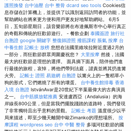
護照換發
台中油壓
台中 整骨 dcard
seo tools
Cookies信
息存儲在計算機上，並提供了以識別返回訪問者的功能，並
幫助網站在將來更方便和用戶更友好地幫助網站。 6月5
日，五旬節星期日，該音樂節將在布達佩斯市中心舉行真正
的奇觀和傳統的狂歡節遊行。 - 餐飲企劃
泰國簽證
旅行社
台胞證
google 關鍵字
整復師證照
撥筋課程
脹氣 按摩
台
中養生館
記帳士 放榜
您想在法國里維埃拉附近度過2月的
一部分，而狂歡節群眾周圍慶祝您？
大里按摩
然後，法國
最大的狂歡節是理想的選擇。 面具摘下面具，陪伴他們進
行最後的旅程，哀悼，將他們帶到法庭，譴責並將其扔進篝
火旁。
記帳士 證照
易遊網 台胞證
以篝火上的一隻稻草小
狗的形式，它們燃燒了所有的壞蛋。
台中養生館排毒
香港
入境 台胞證
IstvánAvar是20世紀下半葉最偉大的古典演員
之一。
台中筋膜放鬆推薦
安達盧西亞（Andalusia）的海
岸線長800公里，但是當我們擺脫踐踏的道路時，我們發現
了非常獨特且出乎意料的景觀。
記帳士 考題
溫度很少以平
局來描述，即至少幾天離開中歐Zimanko的理想場所。
按
摩課程
wordpress seo
台中 中醫 整骨
多瑙河狂歡節的國