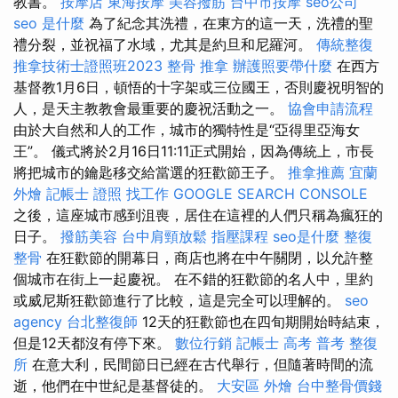
教書。
按摩店
東海按摩
美容撥筋
台中市按摩
seo公司
seo 是什麼
為了紀念其洗禮，在東方的這一天，洗禮的聖
禮分裂，並祝福了水域，尤其是約旦和尼羅河。
傳統整復
推拿技術士證照班2023
整骨 推拿
辦護照要帶什麼
在西方
基督教1月6日，頓悟的十字架或三位國王，否則慶祝明智的
人，是天主教教會最重要的慶祝活動之一。
協會申請流程
由於大自然和人的工作，城市的獨特性是“亞得里亞海女
王”。 儀式將於2月16日11:11正式開始，因為傳統上，市長
將把城市的鑰匙移交給當選的狂歡節王子。
推拿推薦
宜蘭
外燴
記帳士 證照 找工作
GOOGLE SEARCH CONSOLE
之後，這座城市感到沮喪，居住在這裡的人們只稱為瘋狂的
日子。
撥筋美容
台中肩頸放鬆
指壓課程
seo是什麼
整復
整骨
在狂歡節的開幕日，商店也將在中午關閉，以允許整
個城市在街上一起慶祝。 在不錯的狂歡節的名人中，里約
或威尼斯狂歡節進行了比較，這是完全可以理解的。
seo
agency
台北整復師
12天的狂歡節也在四旬期開始時結束，
但是12天都沒有停下來。
數位行銷
記帳士 高考 普考
整復
所
在意大利，民間節日已經在古代舉行，但隨著時間的流
逝，他們在中世紀是基督徒的。
大安區 外燴
台中整骨價錢