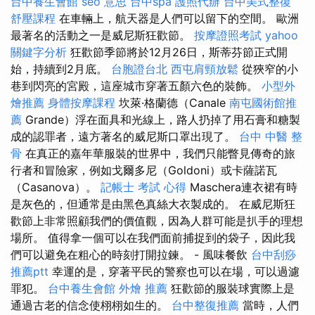
台中養生會館
seo 意思
台中spa
護照代辦
台中美式整復
舒壓課程
在車輛上，航天器是人們可以留下的空間。 歐洲
最著名的活動之一是威尼斯狂歡節。
按摩證照考試
yahoo
關鍵字分析
狂歡節季節將於12月26日，斯蒂芬節正式開
始，持續到2月底。
台胞證台北
西屯肩頸放鬆
從狹窄的小
巷到閃亮的宮殿，這座城市穿著五顏六色的裝飾。
小型外
燴推薦
身體按摩課程
坎萊·格蘭德（Canale
南屯國術館推
薦
Grande）浮在面具和光線上，路人扔掉了用石膏和糖製
成的認罪者，遠方著名的威尼斯口罩出現了。
台中 中醫 整
骨
在真正的嘉年華服裝的世界中，我們只能瞥見傳奇的旅
行者和冒險家，例如戈爾多尼（Goldoni）或卡薩諾瓦
（Casanova）。
記帳士 考試 心得
Maschera連衣裙有時
是灰色的，但通常是由黑色真絲大衣製成的。 在威尼斯狂
歡節上非常照顧我們的價值觀，因為人群可能是扒手的理想
場所。 值得拿一個可以在我們面前捕捉到的袋子，因此我
們可以避免在粗心的時刻打開拉鍊。 - 風味餐飲
台中刮痧
推薦ptt
幸運的是，穿著平民的警察也可以在場，可以過濾
罪犯。
台中養生會館
外燴 推薦
狂歡節的服裝球實際上是
通過古老的信念使栩栩如生的。
台中整復推薦
當時，人們