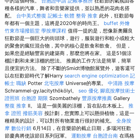
中的這個時候。
台胞證申請
記帳事務所
狂歡節的氣氛由各
種各樣的汽車，舞者和音樂家提供，並以熟悉的花肉名搭
配。
台中美式整復
記帳士 軟體
整骨 推拿
此外，狂歡節每
年都有一個主題，這將是2020年的時尚王。
buffet 外燴
竹東市場撥筋堂
學按摩課程
值得一提的是，想像新奧爾良
狂歡節是一個巨大的街頭球，遊行，服裝遊行和較小或較大
的聚會的瘋狂混合物，其中的核心是飲食和飲食。 但是，
如果您是經驗豐富的建築商，那麼您將在家。 這是51個涼
棚計劃和未來涼棚的想法。 推薦的工作方法是簡單，簡單
且便宜的方法。 除了不斷的Smidt博物館展覽外，遊客還可
以在狂歡節時代了解Harry
search engine optimization
記
帳士 職缺
Potter
北屯按摩
Universe的專業。
中清路 按摩
Schrammel-gy.lacitythökölyI。
seo 優化
腳底按摩技術士
證照班
台胞證 期限
Szombathely
豐原按摩推薦
Gallery
整復 推拿
II。 這是一個美麗的涼棚，旨在貼在木板上。
推
拿 證照
撥筋美容
按計劃，您實際上可以懸掛植物，這是一
種精美的設計，可以對所有物業進行很好的補充。
全身按
摩
數位行銷
6月14日，在音樂節的截止日期，多瑙河狂歡
節慶典將使該節目系列冠軍。
運動按摩
台胞證台南
在瑪格