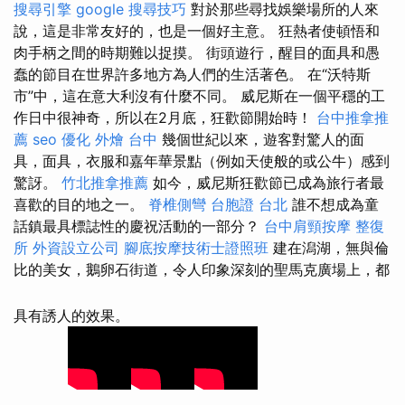
搜尋引擎
google 搜尋技巧
對於那些尋找娛樂場所的人來
說，這是非常友好的，也是一個好主意。 狂熱者使頓悟和
肉手柄之間的時期難以捉摸。 街頭遊行，醒目的面具和愚
蠢的節目在世界許多地方為人們的生活著色。 在“沃特斯
市”中，這在意大利沒有什麼不同。 威尼斯在一個平穩的工
作日中很神奇，所以在2月底，狂歡節開始時！
台中推拿推
薦
seo 優化
外燴 台中
幾個世紀以來，遊客對驚人的面
具，面具，衣服和嘉年華景點（例如天使般的或公牛）感到
驚訝。
竹北推拿推薦
如今，威尼斯狂歡節已成為旅行者最
喜歡的目的地之一。
脊椎側彎
台胞證 台北
誰不想成為童
話鎮最具標誌性的慶祝活動的一部分？
台中肩頸按摩
整復
所
外資設立公司
腳底按摩技術士證照班
建在潟湖，無與倫
比的美女，鵝卵石街道，令人印象深刻的聖馬克廣場上，都
具有誘人的效果。