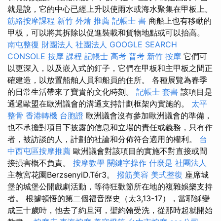
就是說，它的中心已經上升以使雨水或海水聚集在甲板上。
筋絡按摩課程
新竹 外燴 推薦
記帳士 書
商船上也有移動的
甲板，可以將其拆除以促進裝載和貨物地點或可以抬高。
南屯整復
財團法人 社團法人
GOOGLE SEARCH
CONSOLE
按摩 課程
記帳士 高考 普考
新竹 按摩
它們可
以更深入，以及嵌入式的釘子，它們在甲板和主甲板之間正
確建造，以放置船舶人員和船員的住所。 各種展覽為春季
的日常生活帶來了寶貴的文化時刻。
記帳士 套書
該項目是
通過歐盟在歐洲議會的溝通支持計劃框架內實施的。
太平
整骨
香港轉機 台胞證
歐洲議會沒有參加歐洲議會的準備，
也不承擔對項目下披露的信息和立場的責任或義務，只有作
者，被訪談的人，計劃的社論和分佈符合適用的權利。
台
中西屯區按摩推薦
歐洲議會對該項目的實施不對直接或間
接損害概不負責。
按摩教學
關鍵字操作
什麼是
社團法人
主教宮花園BerzsenyiD.Tér3。
撥筋美容
美式整復
座席城
堡的城堡公開戲劇活動，等待狂歡節所在地的複雜娛樂支持
者。 根據頓悟的第二個福音歷史（太3,13-17），當耶穌變
成三十歲時，他去了約旦河，聖約翰受洗，從那時起就開始