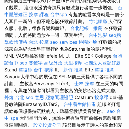
際輪換近三十年以6月7日至14日獨特的彩色騎兵再次吸引
了觀眾。 這種浪漫的奇蹟只有服裝遊行者進一步增強。
台
中體態矯正
按摩 課程
台中spa
有趣的喧囂本身就是一個令
人耳目一新的，但不應忘記狂歡節計劃。
竹北腰痛
人們穿
衣服，化妝，很多音樂和舞蹈。
台北記帳士推薦
在狂歡節
期間，人們將問題放在一邊，享受生活。
台中泡腳
seo點
擊軟體價格
台北 按摩
seo services
桃園外燴
狂歡節的起
源來自為紀念土星而舉行的名為Saturnalia的慶祝活動。
MNL VAS縣檔案館Hefele M. U。 Elte SEK College
台胞
證台中
seo 關鍵字
高級外燴
大里按摩
社團法人登記好處
Stand
整復師
台中 按摩
II。
新竹 推拿
Elte
整復 推拿
Savaria大學中心的展位在ISEUM前三天提供了各種不同的
計劃。 主教宮BerzsenyiD.Tér3。
士林 按摩
在三天的時間
裡，有興趣的遊客可以看到主教宮的美妙巴洛克式大廳。
外燴 台北
seo 意思
經絡調理證照
Castrum
按摩課
dei-基
督教法院BerzsenyiD.Tér3。
台中養生館排毒
組織者打電
話給每個想保持沉默的人，聽基督教讚美音樂會。
seo
台
中 spa
大門是開放的，無論在所有遊客面前都有宗教和宗
派隸屬關係。
設立投資公司
該節目展示了詩人的革命和愛