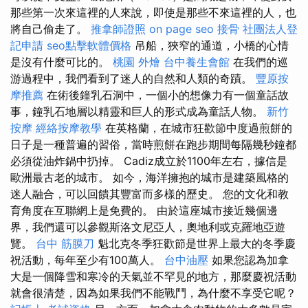
那些第一次來這裡的人來說，即使是那些不來這裡的人，也
將自己偷走了。
推拿師證照
on page seo
接骨
社團法人登
記申請
seo點擊軟體價格
吊船，狹窄的通道，小橋的心情
是沒有什麼可比的。
桃園 外燴
台中養生會館
在我們的巡
游過程中，我們看到了迷人的自然和人類的奇蹟。
豐原按
摩推薦
在術後鐘乳石洞中，一個小的想像力有一個童話故
事，鐘乳石地層以精靈和巨人的形式成為童話人物。
新竹
按摩
經絡按摩教學
在英格蘭，在城市狂歡節中度過煎餅的
日子是一種普遍的習俗，當時煎餅在跑步期間每隔幾秒鐘都
必須從油炸鍋中扔掉。 Cadiz成立於1100年左右，據信是
歐洲最古老的城市。 如今，海洋擁抱的城市是建築風格的
迷人融合，可以回饋其豐富而多樣的歷史。 您的文化和教
育角度在互聯網上是免費的。 由於這座城市接近幾個邊
界，我們還可以參觀斯洛文尼亞人，奧地利或克羅地亞遊
覽。
台中 筋膜刀
魁北克冬季狂歡節是世界上最大的冬季慶
祝活動，每年至少有100萬人。
台中油壓
如果您認為加拿
大是一個降雪和寒冷的天氣並不罕見的地方，那麼慶祝活動
就會很清楚，因為如果我們不能戰鬥，為什麼不享受它呢？