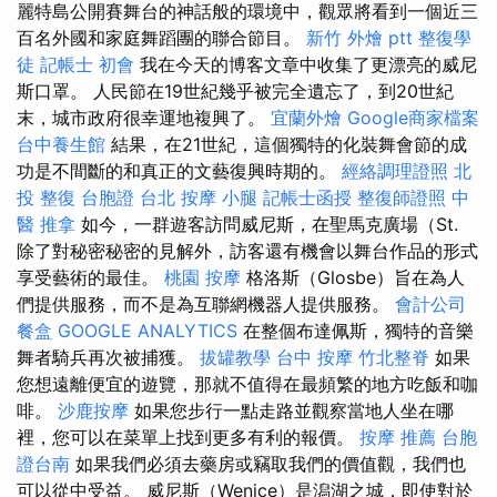
麗特島公開賽舞台的神話般的環境中，觀眾將看到一個近三
百名外國和家庭舞蹈團的聯合節目。
新竹 外燴 ptt
整復學
徒
記帳士 初會
我在今天的博客文章中收集了更漂亮的威尼
斯口罩。 人民節在19世紀幾乎被完全遺忘了，到20世紀
末，城市政府很幸運地複興了。
宜蘭外燴
Google商家檔案
台中養生館
結果，在21世紀，這個獨特的化裝舞會節的成
功是不間斷的和真正的文藝復興時期的。
經絡調理證照
北
投 整復
台胞證 台北
按摩 小腿
記帳士函授
整復師證照
中
醫 推拿
如今，一群遊客訪問威尼斯，在聖馬克廣場（St.
除了對秘密秘密的見解外，訪客還有機會以舞台作品的形式
享受藝術的最佳。
桃園 按摩
格洛斯（Glosbe）旨在為人
們提供服務，而不是為互聯網機器人提供服務。
會計公司
餐盒
GOOGLE ANALYTICS
在整個布達佩斯，獨特的音樂
舞者騎兵再次被捕獲。
拔罐教學
台中 按摩
竹北整脊
如果
您想遠離便宜的遊覽，那就不值得在最頻繁的地方吃飯和咖
啡。
沙鹿按摩
如果您步行一點走路並觀察當地人坐在哪
裡，您可以在菜單上找到更多有利的報價。
按摩 推薦
台胞
證台南
如果我們必須去藥房或竊取我們的價值觀，我們也
可以從中受益。 威尼斯（Wenice）是潟湖之城，即使對於