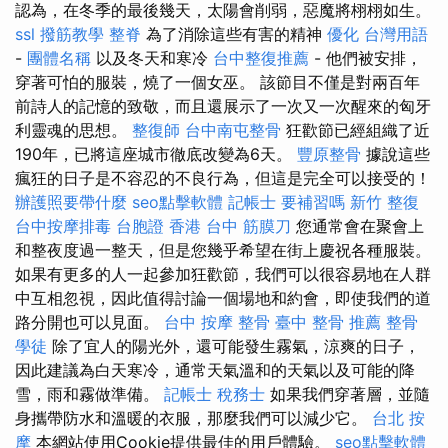
認為，在冬季的最後幾天，太陽會削弱，惡魔將栩栩如生。
ssl
撥筋教學
整脊
為了消除這些有害的精神
優化 台灣用語
-
團體名稱
以及冬天和寒冷
台中整復推薦
- 他們被安排，
穿著可怕的服裝，燒了一個女巫。 該節目不僅是對兩百年
前詩人的記憶的致敬，而且還展示了一次又一次醒來的匈牙
利靈魂的思想。
整復師
台中南屯整骨
狂歡節已經組織了近
190年，已將這座城市徹底改變為6天。
豐原整骨
據說這些
瘋狂的日子是不容忍的不良行為，但這是完全可以接受的！
辦護照要帶什麼
seo點擊軟體
記帳士 要補習嗎
新竹 整復
台中按摩排毒
台胞證 香港
台中 筋膜刀
您通常會在聚會上
和整夜度過一整天，但是您幾乎希望在街上慶祝各種服裝。
如果有更多的人一起參加狂歡節，我們可以很容易地在人群
中互相忽視，因此值得討論一個場地和約會，即使我們的道
路分開也可以見面。
台中 按摩 整骨
臺中 整骨 推薦
整骨
學徒
除了宜人的陽光外，還可能發生霧氣，涼爽的日子，
因此建議為白天寒冷，通常天氣溫和的天氣以及可能的降
雪，雨和霧做準備。
記帳士 稅務士
如果我們穿著層，並隨
身攜帶防水和溫暖的衣服，那麼我們可以減少它。
台北 按
摩
本網站使用Cookie提供最佳的用戶體驗。
seo點擊軟體