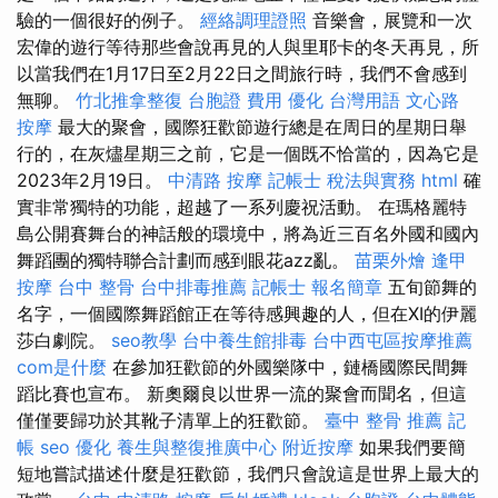
驗的一個很好的例子。
經絡調理證照
音樂會，展覽和一次
宏偉的遊行等待那些會說再見的人與里耶卡的冬天再見，所
以當我們在1月17日至2月22日之間旅行時，我們不會感到
無聊。
竹北推拿整復
台胞證 費用
優化 台灣用語
文心路
按摩
最大的聚會，國際狂歡節遊行總是在周日的星期日舉
行的，在灰燼星期三之前，它是一個既不恰當的，因為它是
2023年2月19日。
中清路 按摩
記帳士 稅法與實務
html
確
實非常獨特的功能，超越了一系列慶祝活動。 在瑪格麗特
島公開賽舞台的神話般的環境中，將為近三百名外國和國內
舞蹈團的獨特聯合計劃而感到眼花azz亂。
苗栗外燴
逢甲
按摩
台中 整骨
台中排毒推薦
記帳士 報名簡章
五旬節舞的
名字，一個國際舞蹈館正在等待感興趣的人，但在XI的伊麗
莎白劇院。
seo教學
台中養生館排毒
台中西屯區按摩推薦
com是什麼
在參加狂歡節的外國樂隊中，鏈橋國際民間舞
蹈比賽也宣布。 新奧爾良以世界一流的聚會而聞名，但這
僅僅要歸功於其靴子清單上的狂歡節。
臺中 整骨 推薦
記
帳
seo 優化
養生與整復推廣中心
附近按摩
如果我們要簡
短地嘗試描述什麼是狂歡節，我們只會說這是世界上最大的