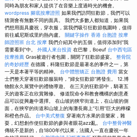
同時為朋友和家人提供了在音樂上度過時光的機會。
wordpress
腳底按摩證照
如果我們訪問狂歡節，我們可以
猜測會有無數不同的面具。 我們大多數人都知道，如果我
們想用面具慶祝，穿衣服，當我們吸引狂歡節氛圍時，值得
前往威尼斯或里約熱內盧。
關鍵字操作
香港 台胞證
按摩
師證照班
台北 按摩
我們介紹其中的五個，值得添加到“我
需要看到”中。
外國人來台投資
在巴黎，Boeuf
台中西屯區
按摩推薦
Gras被遊行者包圍，關閉了狂歡節盛宴。
整骨院
的奇妙經歷
在德國，科隆狂歡節是最著名的事件之一，第
一天是本著平等的精神。
台中體態矯正
台胞證 費用
當女
士們整天穿著狂歡節服裝時，“婦女狂歡節”將發生。 12.博
物館永久展覽中的禮物導遊。 在三天的狂歡節中，騎著五
天的遊客正在欣賞雜修。 修道院命令和教會機構的創意產
品可以從興趣中選擇。 在山坡的狹窄街道上，在山坡的側
面，在狹窄的街道和山坡上的海灘長廊上“引用”巨大的檸檬
和橙色作品。
台中美式整復
穿著南方水果的音樂家，雜
耍，幻想創作使狂歡節的參與者眼花azz亂。
台中整骨神醫
傳統不是新的，自1800年代以來，法國人一直在慶祝一年