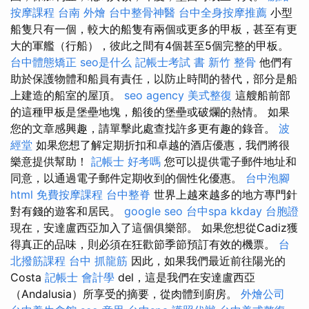
按摩課程
台南 外燴
台中整骨神醫
台中全身按摩推薦
小型
船隻只有一個，較大的船隻有兩個或更多的甲板，甚至有更
大的軍艦（行船），彼此之間有4個甚至5個完整的甲板。
台中體態矯正
seo是什么
記帳士考試 書
新竹 整骨
他們有
助於保護物體和船員有責任，以防止時間的替代，部分是船
上建造的船室的屋頂。
seo agency
美式整復
這艘船前部
的這種甲板是堡壘地塊，船後的堡壘或破爛的熱情。 如果
您的文章感興趣，請單擊此處查找許多更有趣的錄音。
波
經堂
如果您想了解定期折扣和卓越的酒店優惠，我們將很
樂意提供幫助！
記帳士 好考嗎
您可以提供電子郵件地址和
同意，以通過電子郵件定期收到的個性化優惠。
台中泡腳
html
免費按摩課程
台中整脊
世界上越來越多的地方專門針
對有錢的遊客和居民。
google seo
台中spa
kkday 台胞證
現在，安達盧西亞加入了這個俱樂部。 如果您想從Cadiz獲
得真正的品味，則必須在狂歡節季節預訂有效的機票。
台
北撥筋課程
台中 抓龍筋
因此，如果我們最近前往陽光的
Costa
記帳士 會計學
del，這是我們在安達盧西亞
（Andalusia）所享受的摘要，從肉體到廚房。
外燴公司