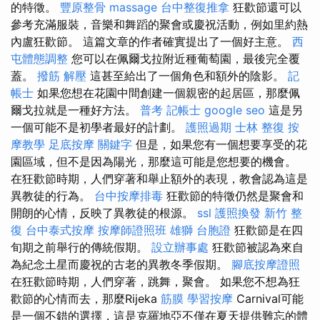
的特徵。
豐原整骨
massage
台中整復推拿
狂歡節還可以
參考充滿服裝，音樂和舞蹈的聚會或慶祝活動，例如里約熱
內盧狂歡節。 這篇文章的作者確實提出了一個好主意。
西
屯體態調整
您可以在佩爾戈拉附近種葡萄園，最後完全覆
蓋。
撥筋 解壓
這甚至給出了一個角色和額外的陰影。
記
帳士
如果您想在花園中間創建一個親密的起居區，那麼佩
爾戈拉就是一種好方法。
普考 記帳士
google seo
這是另
一個可能不是初學者最好的計劃。
護照過期
士林 整復
按
摩教學
足底按摩
關鍵字
但是，如果您有一個想要享受的花
園區域，但不是因為陽光，那麼這可能是您想要的機會。
在狂歡節時期，人們穿著和舉止額外的表現，教會認為這是
異教徒的行為。
台中按摩排毒
狂歡節的特徵仍然是聚會和
開朗的心情，反映了異教徒的根源。
ssl
護照換發
新竹 整
復
台中泰式按摩
按摩師證照班
雄獅 台胞證
狂歡節是在四
旬期之前舉行的傳統假期。
設立辦事處
狂歡節被認為來自
為紀念土星而慶祝的古老的異教冬季假期。
腳底按摩證照
在狂歡節時期，人們穿著，跳舞，聚會。 如果您不想為狂
歡節的心情而去，那麼Rijeka
筋膜
學習按摩
Carnival可能
是一個不錯的選擇，這是克羅地亞不僅在夏天提供難忘的體