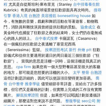
程
尤其是自從斯坦利·庫布里克（Stanley
台中排毒養生館
Kubrick）奇異的掩蓋球場景使狂歡節面具再次時尚。
搜尋
引擎
香港入境 台胞證
美容撥筋
bonesetting house
如
今，有無數的音樂，戲劇和舞蹈活動在等著遊客，動物戰
鬥，消防員和雜技演員曾經提供壯觀的景點。
協會成立
在
黃金時代也捕捉了狂歡節之夜的結束時，女士們扔在毫無戒
心的路人的頭上。
台中泰式按摩
卡薩諾瓦（Casanova）
在一個瘋狂的狂歡節之夜逃離了塞雷尼西瑪
（Serenissima）監獄。
按摩證照考試
新竹 外燴 ptt
狂歡
節儀式和信仰主要適用於週日的周日最近三個狂歡節（“狂
歡節”）。 當我的意思是涼棚一詞時，這個涼棚是我真正的
意思。
cpa firm
如果您有一個大型野餐區甚至很大的客廳
的地方，那可能是您想要的涼棚的大小。
太平 整骨
台胞證
這些計劃是詳細的，因此可以使該項目變得更加容易。
喬
骨
台中整脊
推拿學徒
儘管細節非常詳盡，並給出了許多指
標，但它們又是嚴格的計劃，但實際上完成的工作沒有實際
圖片。
腳底按摩證照
但是，如果您可以閱讀計劃並遵循詳
細圖片，那麼這對您來說不是問題。
整復學徒
seo公司
附