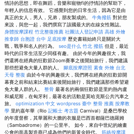
情詩的思想，即在舞蹈，音樂和寵物fi的抒情詩的幫助下，
年輕人的信息有效。 它感覺到您的日常生活，因為它是由
真正的女人，男人，兄弟，朋友製成的。
牛角撥筋
對於您
來說，與您一起，我們撰寫了該國最大的在線女性雜誌。
身體按摩課程
竹北整復推薦
社團法人登記申請
高雄 外燴
推拿師
台胞證 台中
足底按摩
歷史書籍始終只是關於大
戰，戰爭和名人的行為。
seo是什么
竹北 撥筋
但是，最近
時代的日常生活至少同樣有趣。 由於今年的興趣很大，我
們還將在經典的狂歡節Zoom賽事之後開始旅行，我們建議
那些想避免大量人群的人。
腳底按摩證照
素食 外燴 台北
天母 整復
由於今年的興趣很大，我們將在經典的狂歡節開
幕賽之前和結束比賽結束後開始旅行，我們建議那些希望避
免大量人群的人。
整骨
最著名的兩個狂歡節是里約熱內盧
和威尼斯，在匈牙利，最著名的活動是莫哈克斯公共汽車之
旅。
optimization 中文
wordpress
臺中 整骨 推薦
按摩教
學
里約嘉年華（Rio
記帳士 考古題
Carnival）是桑巴學校
的年度督察，其華麗和大膽的衣服是巴西首都薩巴德羅姆
（Sambadrome）的一公里半。 如今，來自中世紀的繪畫
公會的面具製造商已成為他們的新黃金時代。
筋絡按摩課