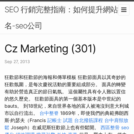
SEO 行銷完整指南：如何提升網站排
名-seo公司
Cz Marketing (301)
Sep 27, 2013
狂歡節和狂歡節的海報和傳單模板 狂歡節面具以其奇妙的
狂歡氛圍，是每次慶祝活動的重要組成部分。 面具的轉變
有助於營造真正的節日氣氛。 這個屬性具有令人難以置信
的悠久歷史。 狂歡節面具的第一個基本版本是中世紀的
bauts。 到18世紀，來自世界各地的富人被淹沒到意大利城
市以自行流出。
台中整脊
1869年，即使我們的典範弗朗西
斯·約瑟夫（Francis
記帳士 試題
台北撥筋課程
台中肩頸放
鬆
Joseph）在威尼斯狂歡節上也有些鬆開。
西區整骨
seo