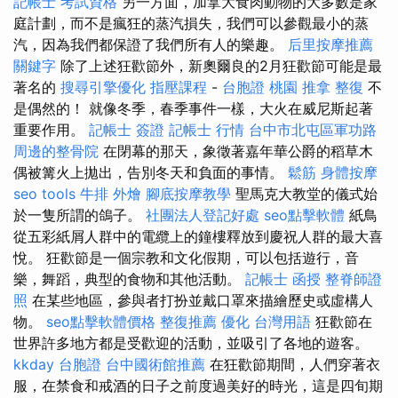
記帳士 考試資格
另一方面，加拿大食肉動物的大多數是家
庭計劃，而不是瘋狂的蒸汽損失，我們可以參觀最小的蒸
汽，因為我們都保證了我們所有人的樂趣。
后里按摩推薦
關鍵字
除了上述狂歡節外，新奧爾良的2月狂歡節可能是最
著名的
搜尋引擎優化
指壓課程
-
台胞證 桃園
推拿 整復
不
是偶然的！ 就像冬季，春季事件一樣，大火在威尼斯起著
重要作用。
記帳士 簽證
記帳士 行情
台中市北屯區軍功路
周邊的整骨院
在閉幕的那天，象徵著嘉年華公爵的稻草木
偶被篝火上拋出，告別冬天和負面的事情。
鬆筋
身體按摩
seo tools
牛排 外燴
腳底按摩教學
聖馬克大教堂的儀式始
於一隻所謂的鴿子。
社團法人登記好處
seo點擊軟體
紙鳥
從五彩紙屑人群中的電纜上的鐘樓釋放到慶祝人群的最大喜
悅。 狂歡節是一個宗教和文化假期，可以包括遊行，音
樂，舞蹈，典型的食物和其他活動。
記帳士 函授
整脊師證
照
在某些地區，參與者打扮並戴口罩來描繪歷史或虛構人
物。
seo點擊軟體價格
整復推薦
優化 台灣用語
狂歡節在
世界許多地方都是受歡迎的活動，並吸引了各地的遊客。
kkday 台胞證
台中國術館推薦
在狂歡節期間，人們穿著衣
服，在禁食和戒酒的日子之前度過美好的時光，這是四旬期