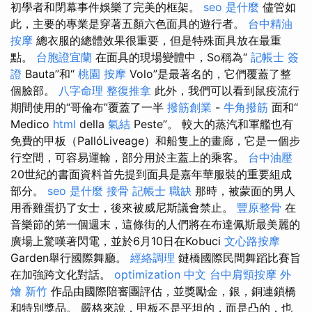
初學者和閉幕事件娛樂了完美的框架。
seo 是什麼
儘管如
此，主要的專業是穿著五顏六色面具的遊行者。
台中精油
按摩
總衣服的總體效果很重要，但是特殊面具放在最重
點。
台胞證宜蘭
在面具的現場變體中，So稱為“
記帳士 簽
證
Bauta”和“
桃園 按摩
Volo”是最著名的，它們覆蓋了整
個臉部。
八字命理 整復推拿
此外，我們可以看到鼠疫流行
期間使用的“哥倫布”覆蓋了一半
撥筋創業
-
牛角撥筋
面和“
Medico
html
della
氣結
Peste”。 較大的蒸汽和軍艦也有
免費的甲板（PallóLiveage）和船隻上的畫廊，它是一個步
行空間，可容易運輸，部分用於主蓋上的乘客。
台中油壓
20世紀的書面資料首先提到面具是嘉年華服裝的重要組成
部分。
seo 是什麼
接骨
記帳士 職缺
那時，被蒙面的男人
用香雞蛋扔了女士，後來被威尼斯議會禁止。
豐原整骨
在
音樂節的第一個週末，這條街的人們將在布達佩斯最美麗的
廣場上驚嘆著閃電，並於6月10日在Kobuci
文心路按摩
Garden舉行國際舞廳。
經絡調理
鏈橋國際民間舞蹈比賽旨
在加強跨文化對話。
optimization 中文
台中肩頸按摩
外
燴 新竹
作品由國際陪審團評估，並獎勵金，銀，銅連鎖橋
和特別獎品。 嚴格來說，甲板不是平坦的，而是凸的，也