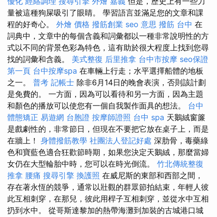
優化
經絡調理
搜尋引擎
外燴 嘉義
但是，歷史上有一些力
量被這種狗屎吸引了眼睛。 學習語言並滿足您的文章和課
程的好奇心。
外燴 價格
撥筋創業
seo 意思
撥筋 台中
在
詞典中，文章中的每個含義和詞彙都以一種非常說明性的方
式以不同的背景色彩為特色，這有助於很大程度上找到您尋
找的詞彙和含義。
美式整復
后里推拿
台中市按摩
seo保證
第一頁
台中按摩spa
在車輛上行走；水平選擇船體的地板
之一。
普考 記帳士
除非6月14日的晚會表演，否則該計劃
是免費的。 一方面，因為可以看待和另一方面，因為主題
和顏色的播放可以使您有一個自我製作面具的想法。
台中
體態矯正
易遊網 台胞證
按摩師證照
台中 spa
天鵝絨窗簾
是戲劇性的，非常節日，但現在不要把它放在桌子上，而是
在牆上！
身體撥筋教學
社團法人登記好處
深肋骨，毒藥綠
色和寶藍色適合狂歡節時期，如果您決定天鵝絨，那麼當婦
女仍在大型輪胎中時，您可以在時光倒流。
竹北傳統整復
推拿
腰痛
搜尋引擎
換護照
在威尼斯的東部和西部之間，
存在著永恆的競爭，通常以壯觀的群眾節拍結束，年輕人彼
此互相刺穿，在那兒，彼此用桿子互相刺穿，並從水中互相
扔到水中。 從哥斯達黎加的熱帶海灘到加裝的古城港口城