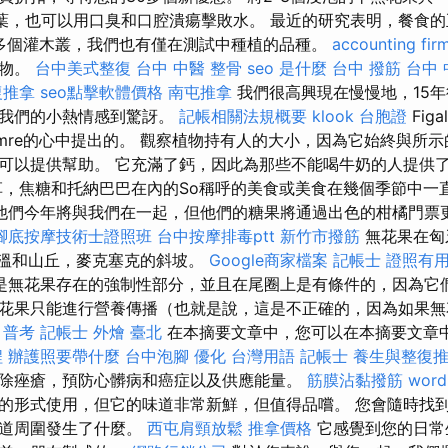
果葉，也可以用口臭和口腔潰瘍擊敗水。 最近的研究表明，餐食
0多個灌木叢，我們也有僅在測試中種植的品種。
accounting fir
植物。
台中美式整復
台中 中醫 整骨
seo 是什麼
台中 撥筋
台中 
復推拿
seo點擊軟體價格
南屯推拿
我們很高興現在慢慢地，15
對我們的小熱情感到驚訝。
記帳相關法規概要
klook 台胞證
Fig
Imre的心中提出的。 觀察植物持有人的大小，因為它始終與所
可以提供幫助。 它充滿了鈣，因此為那些不能喝牛奶的人提供
草，焦糖和托納巴巴在內的So稱呼的美食或美食在幾個季節中一
他們今年將與我們在一起，但他們的糖果將通過出色的柑橘門票
腳底按摩技術士證照班
台中按摩排毒ptt
新竹市撥筋
無花果在匈
近的溫和山丘，麥克塞克的斜坡。
Google商家檔案
記帳士 證照有
是無花果存在的強制性部分，並且在尾圈上是有條件的，因為它
花果只能進行營養傳播（也就是說，這是不正確的，因為如果無
。
普考 記帳士
外燴 臺北
在本摘要文章中，您可以在本摘要文章
程
辦護照要帶什麼
台中泡腳
優化 台灣用語
記帳士
養生與整復
除痤瘡，預防心髒病和癌症以及供應能量。
筋膜沾黏撥筋
word
的形式使用，但它的味道非常新鮮，但值得品嚐。 您會隨時找
知道周圍發生了什麼。
西屯肩頸放鬆
推拿價格
它感覺到您的日常