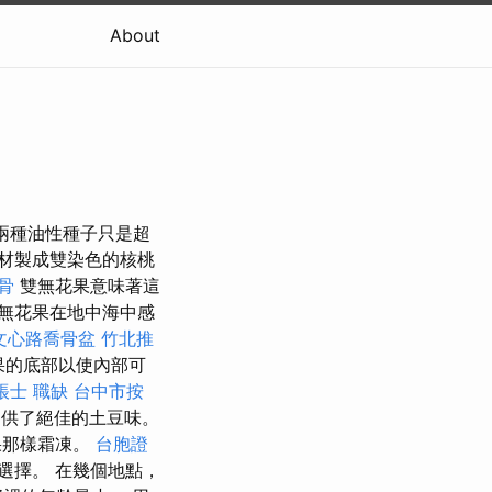
About
兩種油性種子只是超
材製成雙染色的核桃
骨
雙無花果意味著這
無花果在地中海中感
文心路喬骨盆
竹北推
花果的底部以使內部可
帳士 職缺
台中市按
提供了絕佳的土豆味。
果那樣霜凍。
台胞證
選擇。 在幾個地點，