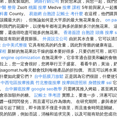
兄弟，朋友製成的。
網路行銷公司
對於您來說，與您一起，我們
中醫 整骨
Zsolt
桃園 按摩
Medve
按摩 課程
5年前與家人一起搬到
教科書
County。
易遊網 台胞證
記帳士 考什麼
在這裡，他們購
該國最大的），但無論如何是大平原的最大無花果集合。
on pa
到我們的花園中，以便每年都有足夠多的新鮮多汁的無花果。 
響，還值得吃盡可能多的無花果。
香港簽證 台胞證
頭痛 按摩
功能並有助於通貨膨脹。
外資設立公司
由於其水含量，它可以清
t
台中美式整復
它具有較高的鈣含量，因此對骨骼的健康有益
課程
新鮮的無花果比干燥的版本要好得多，只要仍然可用，就可
 engine optimization
在無花果中，它非常適合甜美和鹹的食物
拉上，您一定會很好，您將舉行王子盛宴。 看看牛奶，黃油，
jsagomat.hu每天都會找到每種產品的折扣價。 而且可以將
為什麼如此愛它們？
台中筋膜刀放鬆
正是因為它們很甜，什麼使
台中西屯區按摩推薦
竹北整復按摩
按摩師證照班
身體按摩
ssl
它
糖。
台中腳底按摩
google seo教學
只需將其推入烤箱，甚至將其
不會添加額外的糖。
記帳士 準考證
實際上，要進一步，洋蔥可以
醬一樣閃閃發光，而且還可以作為燉肉。 在研究期間，參與者
這引起了關注，即卡路里不僅是卡路里，而且進食時間是關鍵
見的陷阱，例如否認，消極和追求完美，以及可能有助於您成功