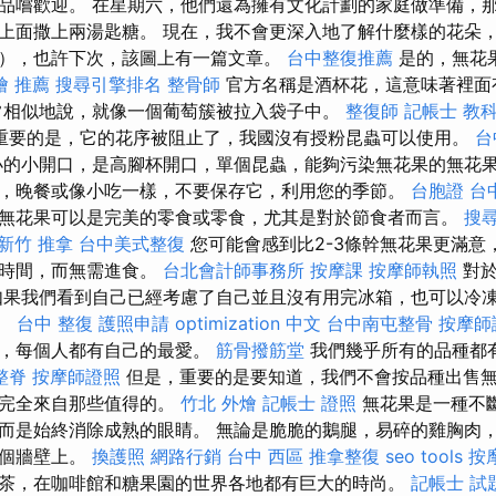
品嚐歡迎。 在星期六，他們還為擁有文化計劃的家庭做準備，那
上面撒上兩湯匙糖。 現在，我不會更深入地了解什麼樣的花朵
），也許下次，該圖上有一篇文章。
台中整復推薦
是的，無花果
燴 推薦
搜尋引擎排名
整骨師
官方名稱是酒杯花，這意味著裡面
常相似地說，就像一個葡萄簇被拉入袋子中。
整復師
記帳士 教
重要的是，它的花序被阻止了，我國沒有授粉昆蟲可以使用。
台
的小開口，是高腳杯開口，單個昆蟲，能夠污染無花果的無花果
，晚餐或像小吃一樣，不要保存它，利用您的季節。
台胞證 台
無花果可以是完美的零食或零食，尤其是對於節食者而言。
搜
新竹 推拿
台中美式整復
您可能會感到比2-3條幹無花果更滿意
的時間，而無需進食。
台北會計師事務所
按摩課
按摩師執照
對於
如果我們看到自己已經考慮了自己並且沒有用完冰箱，也可以冷
好。
台中 整復
護照申請
optimization 中文
台中南屯整骨
按摩師
案，每個人都有自己的最愛。
筋骨撥筋堂
我們幾乎所有的品種都
整脊
按摩師證照
但是，重要的是要知道，我們不會按品種出售
這完全來自那些值得的。
竹北 外燴
記帳士 證照
無花果是一種不
而是始終消除成熟的眼睛。 無論是脆脆的鵝腿，易碎的雞胸肉
每個牆壁上。
換護照
網路行銷
台中 西區 推拿整復
seo tools
按
茶，在咖啡館和糖果園的世界各地都有巨大的時尚。
記帳士 試