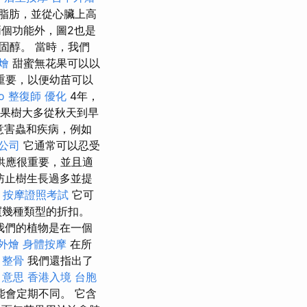
脂肪，並從心臟上高
個功能外，圖2也是
固醇。 當時，我們
燴
甜蜜無花果可以以
重要，以便幼苗可以
o
整復師
優化
4年，
果樹大多從秋天到早
意害蟲和疾病，例如
公司
它通常可以忍受
供應很重要，並且適
防止樹生長過多並提
按摩證照考試
它可
買幾種類型的折扣。
我們的植物是在一個
外燴
身體按摩
在所
 整骨
我們還指出了
o 意思
香港入境 台胞
會定期不同。 它含