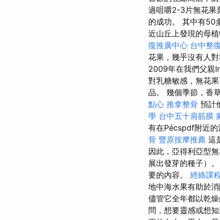
過咀嚼2-3片無花
的成功。 其中有5
近山丘上發現的母
復推廣中心
台中整
花果，幾乎沒有人
2009年在我們父親
對乳糖敏感，無花果
品。 幾個季節，香
點心
推拿整骨
預計
學
台中五十肩筋膜
有在Pécspdf附
骨
豐原按摩推薦
這
因此，亞得利亞型無
展出發芽的種子）
要的內容。
經絡課
地中海水果有助於消
儘管它全年都以乾燥
問，想要靈感或想