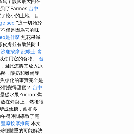
撰寫了該國最大的在
了Farmos
台中
買了較小的土地，目
ge seo
“這一切始於
這不僅是因為它的味
seo是什麼
無花果減
潔皮膚並有助於防止
。
沙鹿按摩
記帳士 會
以使用它的食物。
台
，因此您將其放入冰
奶酪，酸奶和雞蛋等
水果焦糖化的事實完全是
它們變得甜蜜？
台中
是從水果Zucroot焦
放在烤架上，然後很
變成焦糖，甜和多
的午餐時間導致了完
。
豐原按摩推薦
本文
減輕體重的可能解決