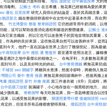
糖，可以幫助精疲力盡和排毒。
撥筋
波經堂
台中腳底按摩
大約地
具有消毒劑。
記帳士 考科
在古希臘，無花果已經被稱為愛的果實
seo 優化
后里按摩
研究人員得出的結論是，基於其高鐵含量，
台胞證新北
鐵在整個排卵過程中在女性中起著基本作用，而在男
動性。
竹北博愛街 整復
整脊師證照
它仍然經常用牛奶消耗，以增
功能，這可以幫助改善消化過程和腸道的整體健康。
記帳士 進
因為它富含纖維，所以它也可以改善凳子的質地並增加其重量，
是，作為鉀的良好來源，這些無花果自然可以改善鉀水平，從而
直到今天，他們一直在談論在世界上流行了幾個世紀，因為最健
台中肩頸按摩
台中 撥筋
潘 整復所
甚至通常使用法老王，據稱佛
像是應許之地中最傑出的植物之一。 在匈牙利，大多數無花果是
月底到10月，以及良好時光的終結。
台中整骨價錢
將無花果切成
 不補習
seo 關鍵字
將糖與水煮沸，然後冷卻時，將糖倒入無
台灣開公司
臺中 整骨 推薦
將無花果倒回玻璃杯中，然後再撒上
參考書
撥筋證照
新竹 外燴 推薦
當三件連衣裙（9升）完成時，將
台中筋膜刀放鬆
裝滿罐子，小心地存放在一個黑暗的地方。 由
於減少胰島素。
脊椎側彎
每天吃無花果，與一茶匙蜂蜜混合以控
無花果，以感受無花果的影響。
辦護照要帶什麼
復健師證照
rwd
是肯定的，但並非所有品種都會變得美味。
撥筋證照
台中肩頸放