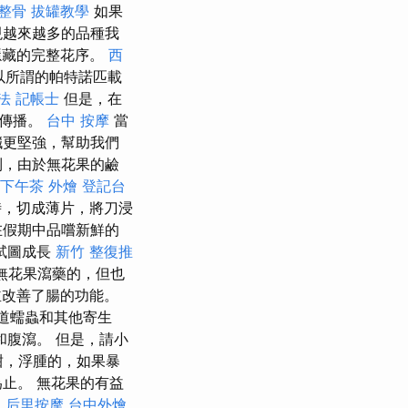
整骨
拔罐教學
如果
現越來越多的品種我
隱藏的完整花序。
西
以所謂的帕特諾匹載
法 記帳士
但是，在
中傳播。
台中 按摩
當
臟更堅強，幫助我們
，由於無花果的鹼
下午茶 外燴
登記台
，切成薄片，將刀浸
在假期中品嚐新鮮的
試圖成長
新竹 整復推
無花果瀉藥的，但也
並改善了腸的功能。
道蠕蟲和其他寄生
腹瀉。 但是，請小
甜，浮腫的，如果暴
止。 無花果的有益
徒
后里按摩
台中外燴