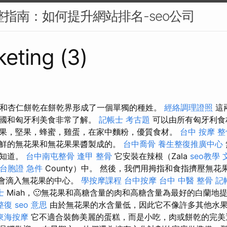
完整指南：如何提升網站排名-seo公司
eting (3)
核桃和杏仁餅乾在餅乾界形成了一個單獨的種姓。
經絡調理證照
這
法國和匈牙利美食非常了解。
記帳士 考古題
可以由所有匈牙利食
果，堅果，蜂蜜，雞蛋，在家中麵粉，優質食材。
台中 按摩 整
鮮的無花果和無花果果醬製成的。
台中喬骨
養生整復推廣中心
不知道。
台中南屯整骨
逢甲 整骨
它安裝在辣根（Zala
seo教學
台胞證 急件
County）中。 然後，我們用拇指和食指擠壓無
會滴入無花果的中心。
學按摩課程
台中按摩
台中 中醫 整骨
記
士
Miah，🙂無花果和高糖含量的肉和高糖含量為最好的白蘭地
整復
seo 意思
由於無花果的水含量低，因此它不像許多其他水
東海按摩
它不適合裝飾美麗的蛋糕，而是小吃，肉或餅乾的完美