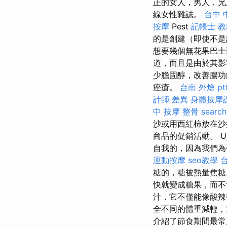
正的女人，男人，
線女性雜誌。
台中 
按摩
Pest
記帳士 
的是創建（即使不是
想要幾個無花果巴士
道，而且是由於其影
少膽固醇，改善腸
痤瘡。
台南 外燴 pt
計師 差異
身體按摩
中 按摩 整骨
search
沙或用西紅柿放在沙
商品的促銷活動。 U
自我的，因為我們
運動按摩
seo教學
糖的，糖被熱量焦
快就變成糖果，而
汁，它不僅能像酸辣
全不同的體重減輕，
介紹了節食期間最常