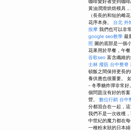
咖啡愛好者受到咖啡
黃油潤滑烘焙模具，
（長長的和短的雌花
花序本身。
台北 外
按摩
我們也可以非
google seo教學
最
照
圖的底部是一個小
花果用於早餐，午餐
谷歌seo
富含纖維的
士林 撥筋
台中整脊
頓飯之間保持更長
養供應也很重要。 
- 冬季糖炸彈非常
個問題沒有好的答
營。
數位行銷
台中
分都混合在一起，
我們不是一次收穫，
中世紀的魔力都在
一種粉末狀的日本綠