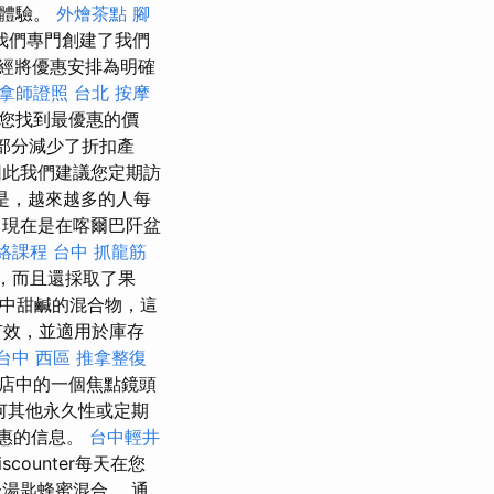
得體驗。
外燴茶點
腳
我們專門創建了我們
經將優惠安排為明確
拿師證照
台北 按摩
您找到最優惠的價
部分減少了折扣產
因此我們建議您定期訪
的是，越來越多的人每
，現在是在喀爾巴阡盆
絡課程
台中 抓龍筋
式，而且還採取了果
中甜鹹的混合物，這
有效，並適用於庫存
台中 西區 推拿整復
店中的一個焦點鏡頭
何其他永久性或定期
優惠的信息。
台中輕井
iscounter每天在您
一湯匙蜂蜜混合。 通