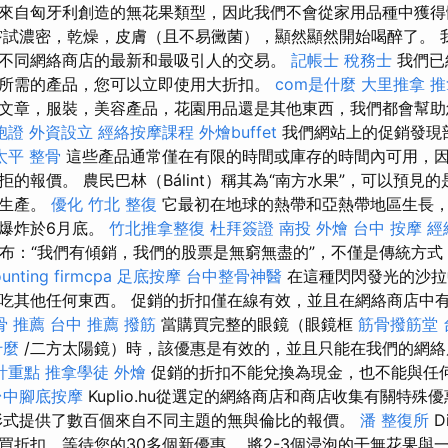
來自匈牙利創造的無花果類型，因此我們不會從家用品種中獲
試濃密，乾燥，皮膚（且不易黴菌），顯然顯然開始喝醉了。 
不同網絡商店的最新和最吸引人的交易。
記帳士 稅務士
我們已
所需的產品，您可以立即使用大折扣。
com是什麼
大里推拿
推
文章，服裝，美容產品，花園用品還是其他東西，我們都會幫助
胞證
外資設立
經絡按摩課程
外燴buffet
我們網站上的促銷發現
太平 整骨
這些產品通常僅在有限的時間或庫存的時間內可用，
的報價。 農民巴林（Bálint）稱其為“南方水果”，可以預見
的生產。
優化
竹北 整復
它最初在地球的熱帶和亞熱帶地區生長
爆炸於6月底。
竹北推拿整復
杜拜簽證
南投 外燴
台中 按摩
經
隊最近宣布：“我們有傾銷，我們的股票是無窮無盡的”，不僅是傳統方
unting firmcpa
足底按摩
台中整骨神醫
在這種閃閃發光的沙拉
吃其他任何東西。 促銷的折扣僅在線有效，並且在網絡商店中
骨 推薦
台中 推薦 撥筋
當購買完整的眼鏡（眼鏡框
筋骨撥筋堂
什麼
/二方太陽鏡）時，該優惠是有效的，並且只能在我們的網絡
計重點
推拿學徒
外燴
促銷的折扣不能兌換為現金，也不能與任
台中腳底按摩
Kuplio.hu從選定的網絡商店和商店收集有關特殊
形式提供了數百個來自不同主題的無與倫比的報價。
潘 整復所
D
買折扣，等待您的30多個新優惠。 將2-3個浸泡的干無花果與