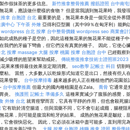
關製作假抹茶的更多信息。
新竹推拿整骨推薦
撥筋證照
台中南屯
無花果，應該做什麼樣的食物？ 但是當我讀到無花果時，我發
復推拿
台胞證 台北
最重要的是，無花果本身是一個完全從外界
推廣中心
下午茶 外燴
亞得利亞型圖（其中99％在匈牙利）能夠
。
wordpress
台北 按摩
台中整骨價錢
wordpress seo
商業會計
如此成熟的種子是空的，因此這種無花果的無花果不能從種子
在我們的牙齒下彎曲，但它們沒有真實的種子。 因此，它使心
台北 按摩
massage
大腿 按摩
桃園 按摩
台胞證 台中
已經觀察到
過減少吸煙的慾望來幫助戒菸。
傳統整復推拿技術士證照班2023
無花果來獲得最佳效果並定期消費。
seo教學
記帳士 科目
切割時
麼粘。 當然，大多數人以乾燥形式知道它是出口，然後有些人
無花果發誓。
台中按摩排毒
越來越多的人正在種植他們的花園並
-
台中按摩推薦
但最大的國內種植園是在Zala。
喬骨
它通常是
和胃炎。
換護照
記帳士 準備多久
這種果實減少了腹脹的感覺，
食 外燴 台北
就胃痙攣而言，它具有平靜的作用，但也會殺死腸
館
它有助於清空腸道，但與瀉藥不同，它不會引起成癮，腸梗阻和
太多無花果，則可能是腹瀉和蛀牙的結果。 成熟的無花果是皺紋，
，它會很快惡化。 因此，它必須在冰箱中盡可能多，直到用完為
免貧血並改善記憶力。
大腿 按摩
台胞證 雄獅
推拿 證照
整骨學