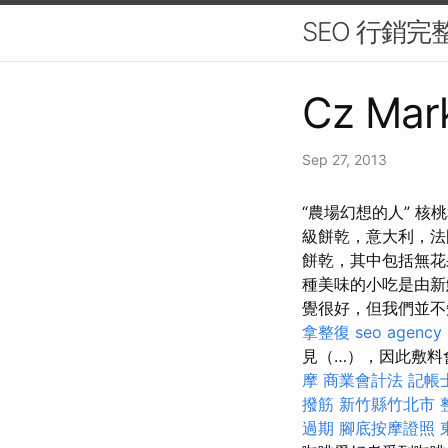
SEO 行銷
Cz Mark
Sep 27, 2013
“農場幻想的人” 
級餅乾，意大利，
餅乾，其中包括無花
種美味的小吃是由新
覺很好，但我們並
拿整復
seo agency
見（…），因此敷料
摩
商業會計法 記帳
撥筋 新竹縣竹北市
過期
腳底按摩證照