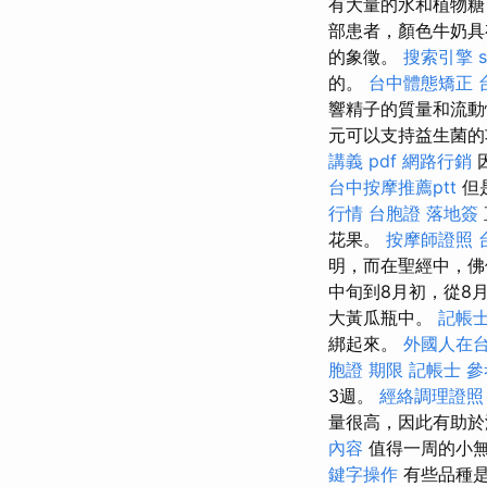
有大量的水和植物
部患者，顏色牛奶
的象徵。
搜索引擎
的。
台中體態矯正
響精子的質量和流
元可以支持益生菌的
講義 pdf
網路行銷
台中按摩推薦ptt
但
行情
台胞證 落地簽
花果。
按摩師證照
明，而在聖經中，佛
中旬到8月初，從8
大黃瓜瓶中。
記帳士
綁起來。
外國人在
胞證 期限
記帳士 
3週。
經絡調理證照
量很高，因此有助
內容
值得一周的小
鍵字操作
有些品種