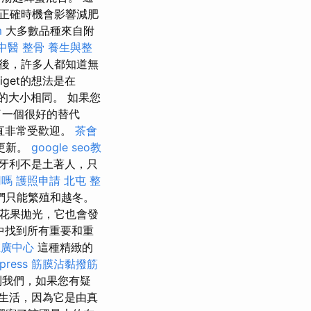
的正確時機會影響減肥
m
大多數品種來自附
中醫 整骨
養生與整
年後，許多人都知道無
aliget的想法是在
示的大小相同。 如果您
了一個很好的替代
直非常受歡迎。
茶會
更新。
google seo教
牙利不是土著人，只
用嗎
護照申請
北屯 整
們只能繁殖和越冬。
花果拋光，它也會發
中找到所有重要和重
推廣中心
這種精緻的
press
筋膜沾黏撥筋
到我們，如果您有疑
生活，因為它是由真