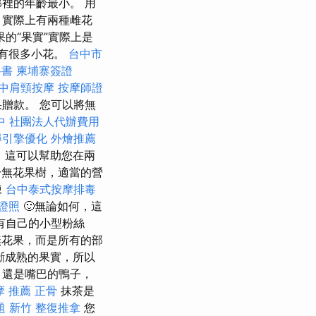
裡的年齡最小。 用
，實際上有兩種雌花
的“果實”實際上是
有很多小花。
台中市
科書
柬埔寨簽證
中肩頸按摩
按摩師證
贈款。 您可以將無
中
社團法人代辦費用
尋引擎優化
外燴推薦
，這可以幫助您在兩
無花果樹，適當的營
凍
台中泰式按摩排毒
證照
🙂無論如何，這
有自己的小型粉絲
無花果，而是所有的部
斷成熟的果實，所以
，還是嘴巴的鴨子，
摩 推薦
正骨
抹茶是
題
新竹 整復推拿
您