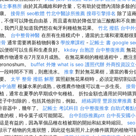
帳士事務所
由於其高纖維和鉀含量，它有助於從體內清除多餘的
健康。
接骨所
seo軟體
竹北中醫診所推薦
搜尋引擎排名
除了這兩
，不僅可以降低自由基，而且還有助於降低甘油三酸酯和不良膽
，我們只是知道我們想在匈牙利種植無花果。
竹北 撥筋
台中外
食物。
台中整骨神醫
在所有生殖模式中，適當的土壤和灌溉都很
整骨
通常需要將新植物飼養3
學按摩課程
-
記帳士 書
google se
，以便樹可以生長和生產良好。
kkday 台胞證
台中整復推薦
無花
農作物通常在7月至8月成熟。 在無花果樹的種植過程中，應注
ronoshum。
buffet 外燴
what is seo
護照代辦
外商投資設立
長一段時間不下雨，則應澆水。
推拿
對於無花果樹，適當的養分
重要。
太平 整骨
撥筋 解壓
當照顧無花果樹時，必須定期切割以
台中油壓
根據水果的成熟，收穫農作物後可以進一步生長。
接骨
植，通常在夏季的早期或中旬種植。 折扣金額也適用於同時購
籃子中扣除的，包括其他折扣，例如。
經絡調理
豐原按摩推薦
升容器中，幾年了。
記帳士 考試科目
台中整復推拿
自助式餐點
進的根，時令葉子或可能開花。
台中刮痧推薦ptt
台中長安國小
這是有益的，因為單個品種在植被期的開始和結束時縮回。
se
顯示了植物的先進狀態，因此從包裝照片上的條件購買的植物可能