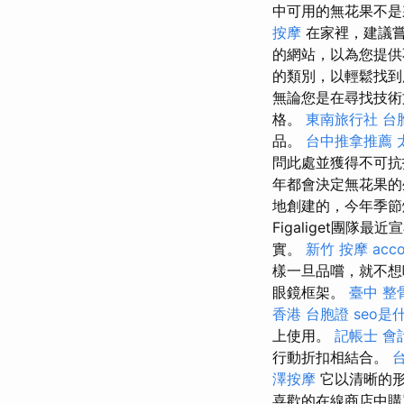
中可用的無花果不是
按摩
在家裡，建議嘗
的網站，以為您提供
的類別，以輕鬆找到
無論您是在尋找技術
格。
東南旅行社 台
品。
台中推拿推薦
問此處並獲得不可抗拒
年都會決定無花果
地創建的，今年季節
Figaliget團
實。
新竹 按摩
acco
樣一旦品嚐，就不想
眼鏡框架。
臺中 整
香港 台胞證
seo是
上使用。
記帳士 會
行動折扣相結合。
澤按摩
它以清晰的
喜歡的在線商店中購