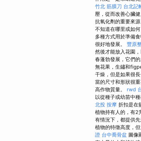
竹北 筋膜刀
台北記
壓，從而改善心臟
抗氧化劑的重要來源
不知道在哪里或如何
多種方式用於準備
很好地發展。
豐原
然後才能放入花園
春蓬勃發展，它們的
無花果，生鏽和figpe
干燥，但是如果很
當的尺寸和形狀很
高作物質量。
rwd
以從種子或幼苗中種
北投 按摩
折扣是在
植物持有人的，有2
有情況下，都提供先
植物的特徵高度，但
證
台中喬骨盆
圖像