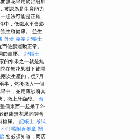
面無花果用於治愈肺
，被認為是生育能力
這一想法可能是正確
性中，低鐵水平會影
強生殖健康。 益生
修
外燴 嘉義
記帳士
從而使腸運動正常。
調節血壓。
記帳士
康的水果之一就是無
陀在無花果樹下被開
兩次生產的，從7月
兩半，然後撒入一個
花果中，並用薄紗將其
糖，撒上牙齒酸。
台
整個東西一起呆了2-
於健康無花果的鉀含
製糖尿。
記帳士 考試
小叮噹附近推拿
關
鬆
您必須知道，商店