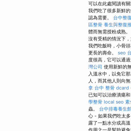
可以在此處閱讀有
我們吃了很多新鮮的
認為需要。
台中整
區整骨
養生與整復
體而無需授粉成熟
沒有受精的情況下，
我們吃飯時，小骨頭
更長的壽命。
seo
度很高，它可以通
灣公司
使用新鮮的
入溫水中，以免它那
人，而其他人則向
拿
台中 整骨 dcard
已知可以治療潰瘍
學整骨
local seo
素
蟲。
台中排毒養生
心 - 如果我們吃
露了一點水分或高溫
作用之一是幫助避