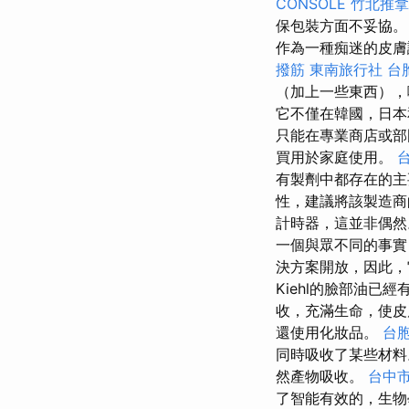
CONSOLE
竹北推拿
保包裝方面不妥協。
作為一種痴迷的皮膚
撥筋
東南旅行社 台
（加上一些東西），
它不僅在韓國，日本
只能在專業商店或
買用於家庭使用。
有製劑中都存在的主要
性，建議將該製造商
計時器，這並非偶
一個與眾不同的事實
決方案開放，因此，
Kiehl的臉部油已
收，充滿生命，使皮
還使用化妝品。
台
同時吸收了某些材
然產物吸收。
台中
了智能有效的，生物