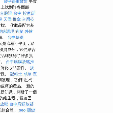
。
台中養生會館
事實
人上找到許多面部
台胞證 台中
按摩店
學
天母 推拿
台灣公
標。 化妝品配方基
經絡調理
宜蘭 外燴
擔。
台中整脊
尤其是這種油平衡，給
優質成分，它們結合
該品牌獲得了許多批
書。
台中筋膜放鬆推
裝飾化妝品套件。
拔
特性。
記帳士 成績 查
期護理，它們很少引
皮膚的產品。 新的
的最新知識，開發了一個
量的維生素，普羅巴
放鬆
台中肩頸放鬆
護理綜合體。
seo 關鍵