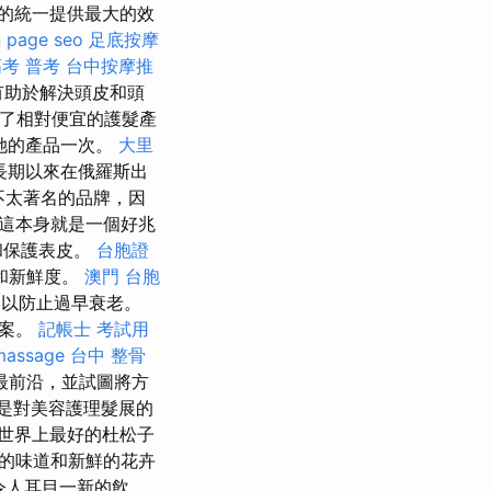
的統一提供最大的效
 page seo
足底按摩
高考 普考
台中按摩推
有助於解決頭皮和頭
提供了相對便宜的護髮產
和她的產品一次。
大里
長期以來在俄羅斯出
個不太著名的品牌，因
營，這本身就是一個好兆
和保護表皮。
台胞證
和新鮮度。
澳門 台胞
，以防止過早衰老。
圖案。
記帳士 考試用
massage
台中 整骨
最前沿，並試圖將方
是對美容護理髮展的
世界上最好的杜松子
的味道和新鮮的花卉
令人耳目一新的飲