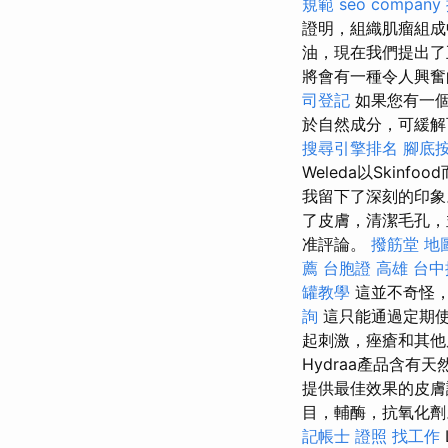
規範
seo company
證明，組織肌瘤組成
油，現在我們提出
將會有一種令人興奮
司登記
如果您有一個
於自然成分，可緩解
搜尋引擎排名
腳底
Weleda以Ski
我留下了深刻的印
了皮膚，清潔毛孔，
准評論。
撥筋堂 地
薦
台胞證 高雄
台中
罐教學
這並不奇怪，
詢
這只能通過定期
起刺激，痤瘡和其他
Hydraa產品含有
提供最佳效果的皮膚護
目，輔酶，抗氧化劑。 
記帳士 證照 找工作