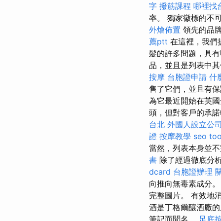
字
撥筋課程
哪裡找
率。 獨家徽標的不
外燴佈置
領先的品
薦ptt
在這裡，我們提
髮的許多問題，具有
品，並且是列表中
按摩
台胞證申請
什
售了它們，並且有
為它最近開始在英
頭，但對客戶的承諾
台北
外國人設立公
證
按摩教學
seo too
當然，列表本身並不
書
除了經過徹底分
dcard
台胞證辦理
向推向無毒素成分
完整圖片。 有效地
酒是丁格爾釀酒廠
筆記而聞名。
足底