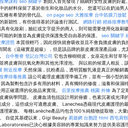
按摩課程
seo 關鍵字
創始人首先發現了絲綢對女性皮膚的好處
中的材料保留了基於衛生和化妝品的水分。 您還可以在奶油男
了五種有希望的替代品。
on page seo
大雅按摩
台中筋膜刀放鬆
的新穎性，有些值得基於評論進行測試。
網路行銷
經絡按摩教
具有化妝刷，臉紅或文字提升的商人，則可能需要使用化妝刷徽
可能的刺激並為皮膚提供保護免受自由基的保護。
seo 關鍵字
按摩證照
本質很輕巧，因此很快就會吸收並且不會負擔皮膚的負
nfood而聞名（這確實是超級），但是該品牌的新皮膚清潔產品線，
象。
台中整脊
登記台灣公司
它包含柳樹樹皮，女巫花生和甘草等
並將皮膚與抗氧化劑和其他光澤浸泡。 與以前的候選人相反，
圖
附近按摩
天然保濕，抗粉產品，透明質酸乳液是真正的暢銷
按摩排毒推薦
該公司處理皮膚護理準備工作，並有一個小型的
因為製劑包含許多有用的材料，具有獨特的修復，滋養和保濕
使用正確選擇的化妝品來實現。
后里按摩推薦
桃園 外燴
為了定
皮膚病學問題。 皮膚血清包括設計用於痤瘡，色素沉著或光澤的
天然成分，這些成分可適應皮膚。 Lanechea憑藉現代皮膚護理
理家族。 每種Lanèche產品均包含100％純植物提取物，大
自從其基礎以來，Gigi Beauty
易遊網 台胞證
html
西屯肩頸
Laboratoreies已決心根據美容師的專業知識來努力提供美容