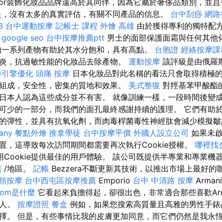
ior裝飾化妝品品牌遠高於其同伴，因為它屬於奢侈品類別，並
是，沒有太多的真實評估，有關不同產品的信息。
台中刮痧
網路
3
台中運動按摩
記帳士 課程
外燴 高雄
由於獲得專利的獨特配
。
google seo
台中按摩推薦ptt
男士的面部保護面霜與任何其他
的一系列產物有助於其水分飽和，具有高點。
台胞證
經絡按摩課
炎，抗過敏性能的化妝品去除產物。
運動按摩
該評級是由俄羅
尋引擎優化
頭痛 按摩
日本化妝品對此名稱的看法只會取得積極
組成，安全性，密集的質地和效果。
美式整復
對羥基苯甲酸酯
日本人認為這些成分並不有害。 就像訓練一樣，一段時間後變
可少的一部分，而我們的面孔最終感謝持續的護理。 它們有助
的彈性，並具有抗氧化劑，而肉毒桿菌毒性神經肽會減少模擬皺紋
any
餐點外燴
推拿學徒
台中按摩平價
外國人設立公司
如果未啟用
置，這導致每次訪問期間都需要再次執行Cookie授權。
哪裡找
Cookie提供最佳的用戶體驗。 該公司既提供半專業和專業機
薦
/地區。
記帳
Bezzera不斷更新其技術，以推出市場上最好的
頸按摩
台中西屯區按摩推薦
Emporio
台中 中清路 按摩
Arma
com是什麼
它看起來負擔得起，卻很出色，非常適合那些喜歡Arm
的人。
按摩證照
餐盒
例如，如果您搜索高質量且高雅的男性手錶
擇。 但是，有些事情比我的皮膚更加同意，而它們仍然是我永