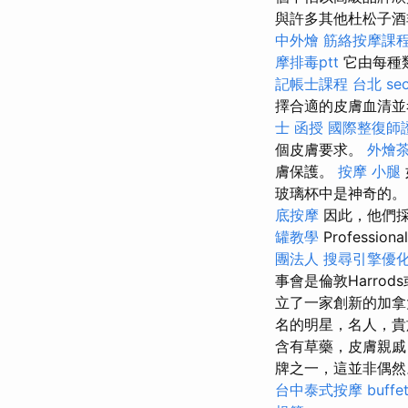
與許多其他杜松子酒非
中外燴
筋絡按摩課
摩排毒ptt
它由每種
記帳士課程 台北
se
擇合適的皮膚血清
士 函授
國際整復師
個皮膚要求。
外燴
膚保護。
按摩 小腿
玻璃杯中是神奇的。 
底按摩
因此，他們
罐教學
Professio
團法人
搜尋引擎優
事會是倫敦Harrod
立了一家創新的加拿
名的明星，名人，貴
含有草藥，皮膚親戚
牌之一，這並非偶
台中泰式按摩
buff