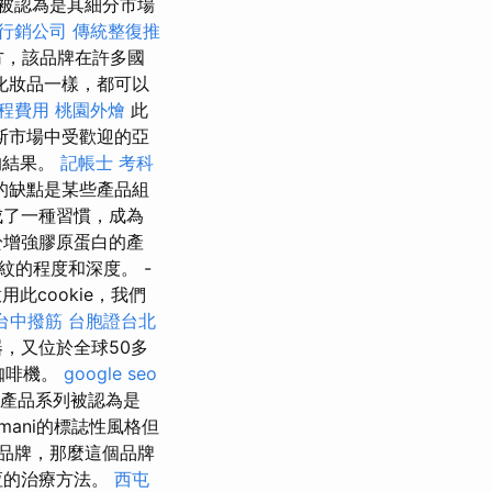
且被認為是其細分市場
行銷公司
傳統整復推
方，該品牌在許多國
化妝品一樣，都可以
程費用
桃園外燴
此
斯市場中受歡迎的亞
的結果。
記帳士 考科
的缺點是某些產品組
成了一種習慣，成為
於增強膠原蛋白的產
的程度和深度。 -
此cookie，我們
台中撥筋
台胞證台北
器，又位於全球50多
咖啡機。
google seo
ni產品系列被認為是
ani的標誌性風格但
品牌，那麼這個品牌
恆的治療方法。
西屯