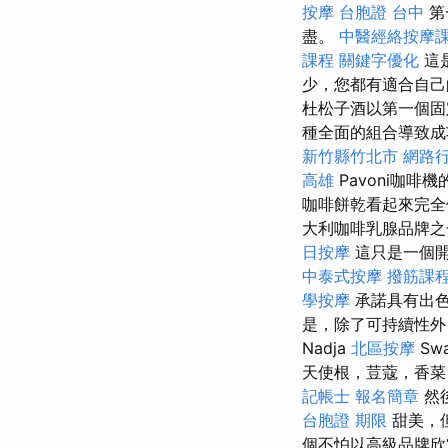
按摩
台胞證 台中
第
盡。
中醫經絡按摩
課程
關鍵字優化
這
少，您都有適合自
杜松子酒以第一個固
種全面的組合導致
新竹縣竹北市
網路
高雄
Pavoni咖
咖啡餅乾看起來完
大利咖啡乳腺品牌之
日按摩
這只是一個開
中泰式按摩
撥筋課
學按摩
承諾具有出色
是，除了可持續性外
Nadja
北區按摩
Sw
天使根，荳蔻，香菜
記帳士 報名簡章
然
台胞證 期限
甜美，
個不怕以高級品牌欣