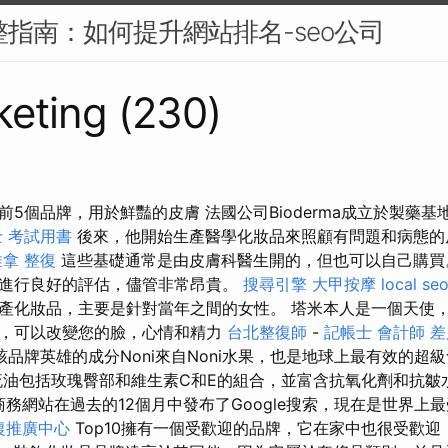
完整指南：如何提升網站排名-seo公司
eting (230)
5個品牌，用於鮮豔的皮膚 法國公司Bioderma成立於製藥
 考試用書
後來，他開始生產醫學化妝品來照顧有問題和病態的
推拿 整復
這些基礎通常是由皮膚科醫生開的，但也可以自己購
進行良好的評估，儘管非常昂貴。
搜尋引擎
大甲按摩
local se
產化妝品，主要是針對當年之間的女性。 塔米本人是一個天使，
，可以改變您的臉，心情和精力
台北整復師
-
記帳士 會計師 
該品牌英雄的成分Noni來自Noni水果，也是地球上最有效的超
油包括玫瑰臀部和維生素C和E的組合，並富含抗氧化劑和抗皺
ic電子商務網站在過去的12個月中發布了Google搜索，現在是世界
復推廣中心
Top10擁有一個受歡迎的品牌，它在家中也很受歡