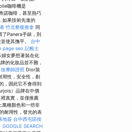
olie咖啡機是
奇諾咖啡，甚至熱巧
，如果技術先進的
港
竹北整復推拿
同
了Panera手錶，則
激並使其撫平。
台中
n page seo
記帳士
許多婦女夢想著裝在化
牌的化妝品並不難，
。
按摩師證照
Dior裝
耐用性，安全性，創
的，因此它不會得到
rjois）品牌在中價
這裡真實，並僅推薦
上萬種顏色和一些非
的耐用性，發光的表
落地簽
台中西屯區按
。
GOOGLE SEARCH