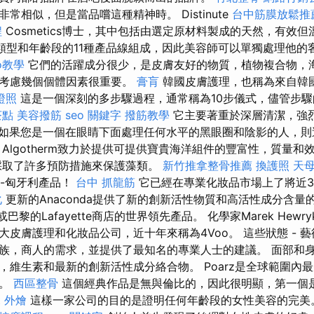
常相似，但是當品嚐這種精神時。 Distinute
台中筋膜放鬆推
程
Cosmetics博士，其中包括由選定原材料製成的天然，有效
類型和年齡段的11種產品線組成，因此美容師可以單獨處理他的
o教學
它們的活躍成分很少，是皮膚友好的物質，植物複合物，海
並考慮幾個個體因素很重要。
膏肓
韓國皮膚護理，也稱為來自韓國的
證照
這是一個深刻的多步驟過程，通常稱為10步儀式，儘管步
茶點
美容撥筋
seo 關鍵字
撥筋教學
它主要著重於深層清潔，強
如果您是一個在眼睛下面處理任何水平的黑眼圈和陰影的人，則
Algotherm致力於提供可提供寶貴海洋組件的豐富性，質量
採取了許多預防措施來保護藻類。
新竹推拿整骨推薦
換護照
天母
nal-匈牙利產品！
台中 抓龍筋
它已經在專業化妝品市場上了將近3
化
更新的Anaconda提供了新的創新活性物質和高活性成分含量的
s或巴黎的Lafayette商店的世界領先產品。 化學家Marek Hew
大皮膚護理和化妝品公司，近十年來稱為4Voo。 這些狀態 - 
族，商人的需求，並提供了最知名的專業人士的建議。 面部和
，維生素和最新的創新活性成分絡合物。 Poarz是全球範圍內
然。
西區整骨
這個經典作品是無與倫比的，因此很明顯，第一個
et 外燴
這樣一家公司的目的是證明任何年齡段的女性美容的完美