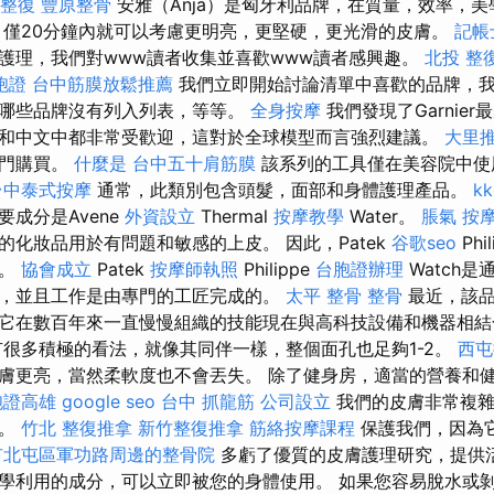
整復
豐原整骨
安雅（Anja）是匈牙利品牌，在質量，效率，
 僅20分鐘內就可以考慮更明亮，更堅硬，更光滑的皮膚。
記帳
護理，我們對www讀者收集並喜歡www讀者感興趣。
北投 整
胞證
台中筋膜放鬆推薦
我們立即開始討論清單中喜歡的品牌，
哪些品牌沒有列入列表，等等。
全身按摩
我們發現了Garnie
和中文中都非常受歡迎，這對於全球模型而言強烈建議。
大里
部門購買。
什麼是
台中五十肩筋膜
該系列的工具僅在美容院中使
台中泰式按摩
通常，此類別包含頭髮，面部和身體護理產品。
k
成分是Avene
外資設立
Thermal
按摩教學
Water。
脹氣 按
的化妝品用於有問題和敏感的上皮。 因此，Patek
谷歌seo
Ph
然。
協會成立
Patek
按摩師執照
Philippe
台胞證辦理
Watch
，並且工作是由專門的工匠完成的。
太平 整骨
整骨
最近，該品
它在數百年來一直慢慢組織的技能現在與高科技設備和機器相
經有很多積極的看法，就像其同伴一樣，整個面孔也足夠1-2。
西屯
膚更亮，當然柔軟度也不會丟失。 除了健身房，適當的營養和
胞證高雄
google seo
台中 抓龍筋
公司設立
我們的皮膚非常複雜
料。
竹北 整復推拿
新竹整復推拿
筋絡按摩課程
保護我們，因為
市北屯區軍功路周邊的整骨院
多虧了優質的皮膚護理研究，提供
學利用的成分，可以立即被您的身體使用。 如果您容易脫水或