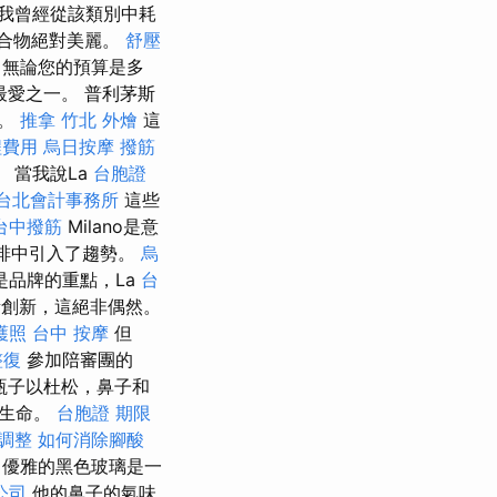
我曾經從該類別中耗
合物絕對美麗。
舒壓
無論您的預算是多
最愛之一。 普利茅斯
起。
推拿
竹北 外燴
這
程費用
烏日按摩
撥筋
 當我說La
台胞證
台北會計事務所
這些
台中撥筋
Milano是意
縮咖啡中引入了趨勢。
烏
是品牌的重點，La
台
色素創新，這絕非偶然。
護照
台中 按摩
但
整復
參加陪審團的
 瓶子以杜松，鼻子和
始生命。
台胞證 期限
調整
如何消除腳酸
優雅的黑色玻璃是一
公司
他的鼻子的氣味