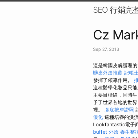
SEO 行銷
Cz Mark
Sep 27, 2013
這是韓國皮膚護理的前
辦桌外燴推薦
記帳士
發揮了領導作用。
這種醫學化妝品只能
主要目標線，同時生
予了世界各地的世界
裡。
腳底按摩證照
優化
這種培養的洪流
Lookfantast
buffet 外燴
養生整