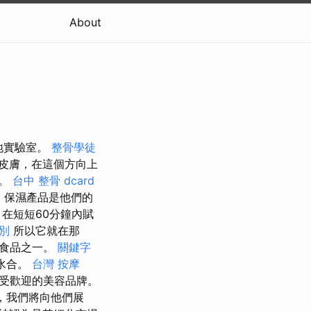
About
基地實驗室。
整骨學徒
皮膚，在這個方向上
買。
台中 整骨 dcard
o
保濕產品是他們的
在短短60分鐘內賦
差別
所以它就在那
級食品之一。
關鍵字
水合。
台灣 按摩
上最受歡迎的美容品牌。
迎，我們將向他們展