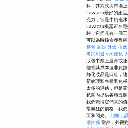
料，其方式與市場上
Lavazza最好的產
克力，它是牛奶泡沫
Lavazza機器正在
時，它們具有一個工
可以為時鐘盒獲得兩
整骨
高雄 外燴 推薦
考試用書
seo優化
妝包中戴上唇膏或
儘管其成本遠非負擔
飾化妝品是口紅，睫
新紋理和各種調色
太多的評估，但是
範圍內提供各種五顏
我們覺得它們真的
常瘋狂的價格，我們
面和閃光。
記帳士課
摩推薦
當然，外觀對