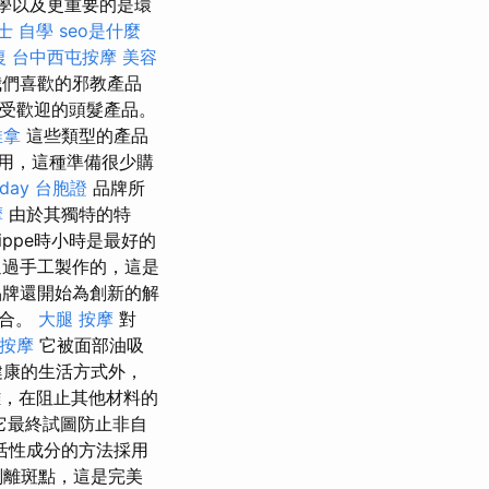
美學以及更重要的是環
士 自學
seo是什麼
復
台中西屯按摩
美容
我們喜歡的邪教產品
r最受歡迎的頭髮產品。
推拿
這些類型的產品
用，這種準備很少購
kday 台胞證
品牌所
摩
由於其獨特的特
ilippe時小時是最好的
是通過手工製作的，這是
牌還開始為創新的解
結合。
大腿 按摩
對
按摩
它被面部油吸
健康的生活方式外，
，在阻止其他材料的
它最終試圖防止非自
活性成分的方法採用
剝離斑點，這是完美