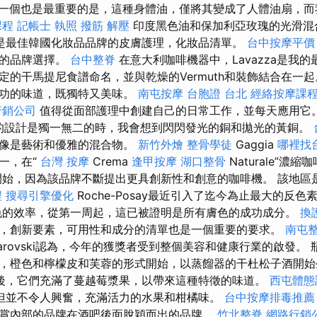
一個也是最重要的是，這種身體油，僅將其變成了人體油扇，而
課程
記帳士 執照
撥筋 解壓
印度黑色油和保加利亞玫瑰的光滑混
是最佳韓國化妝品品牌的皮膚護理，化妝品清單。
台中按摩平價
己的品牌選擇。
台中整脊
在意大利咖啡機器中，Lavazza是我的
定的干馬提尼食譜命名，並與乾燥的Vermuth和裝飾結合在一
成功的味道，既獨特又美味。
南屯按摩
台胞證 台北
經絡按摩課
行銷公司
值得從面部護理中創建自己的日常工作，並每天應用它。
啡機的設計是獨一無二的時，我會想到閃閃發光的銅和拋光的黃銅。
全像是藝術和優雅的混合物。
新竹外燴
整骨學徒
Gaggia
哪裡找
一，在“
台灣 按摩
Crema
逢甲按摩
湖口整骨
Naturale”濃
始，因為該品牌不斷提出更具創新性和創意的咖啡機。 該地區
程
搜尋引擎優化
Roche-Posay最近引入了迄今為止最大的反
的效率，從第一周起，這已被證明是所有膚色的成功成分。
換
，創新要素，可用性和成分的清單也是一個重要的要求。
南屯
arovski認為，今年的獲獎者受到整個美容和健康行業的啟發。
，橙色和檸檬皮和芙蓉的形式開始，以蒸餾器的干杜松子酒開
後，它們充滿了蔓越莓漿果，以帶來這種特徵的味道。
西屯體態
但並不令人興奮，充滿活力的水果和柑橘味。
台中按摩排毒推薦
賞內部的品牌在酒吧後面脫穎而出的品牌。
竹北整脊
網路行銷