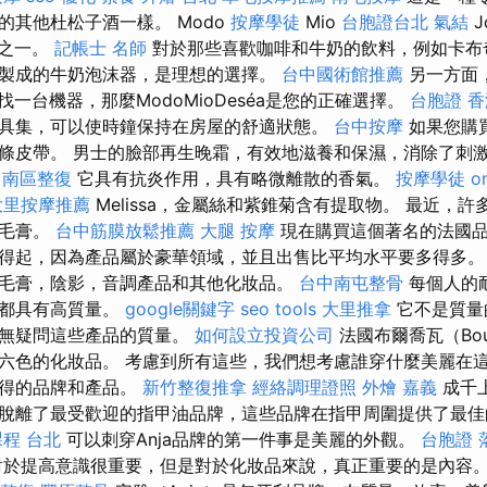
的其他杜松子酒一樣。 Modo
按摩學徒
Mio
台胞證台北
氣結
J
品之一。
記帳士 名師
對於那些喜歡咖啡和牛奶的飲料，例如卡布
製成的牛奶泡沫器，是理想的選擇。
台中國術館推薦
另一方面
尋找一台機器，那麼ModoMioDeséa是您的正確選擇。
台胞證 香
具集，可以使時鐘保持在房屋的舒適狀態。
台中按摩
如果您購買
條皮帶。 男士的臉部再生晚霜，有效地滋養和保濕，消除了刺
南區整復
它具有抗炎作用，具有略微離散的香氣。
按摩學徒
o
大里按摩推薦
Melissa，金屬絲和紫錐菊含有提取物。 最近，
睫毛膏。
台中筋膜放鬆推薦
大腿 按摩
現在購買這個著名的法國品
得起，因為產品屬於豪華領域，並且出售比平均水平要多得多
毛膏，陰影，音調產品和其他化妝品。
台中南屯整骨
每個人的
板都具有高質量。
google關鍵字
seo tools
大里推拿
它不是質量
毫無疑問這些產品的質量。
如何設立投資公司
法國布爾喬瓦（Bou
六色的化妝品。 考慮到所有這些，我們想考慮誰穿什麼美麗在
值得的品牌和產品。
新竹整復推拿
經絡調理證照
外燴 嘉義
成千
脫離了最受歡迎的指甲油品牌，這些品牌在指甲周圍提供了最佳
程 台北
可以刺穿Anja品牌的第一件事是美麗的外觀。
台胞證 
於提高意識很重要，但是對於化妝品來說，真正重要的是內容