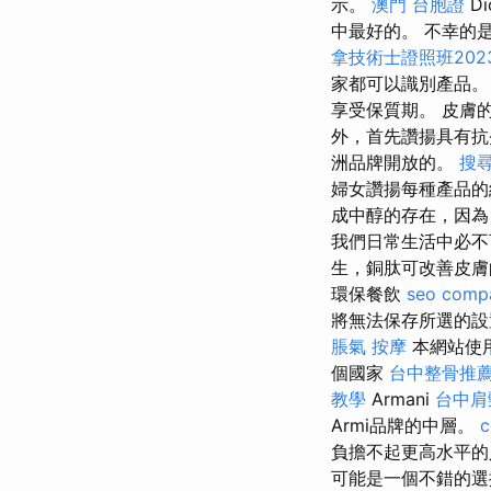
示。
澳門 台胞證
D
中最好的。 不幸的
拿技術士證照班202
家都可以識別產品
享受保質期。 皮膚
外，首先讚揚具有抗
洲品牌開放的。
搜
婦女讚揚每種產品的
成中醇的存在，因為
我們日常生活中必不
生，銅肽可改善皮膚
環保餐飲
seo comp
將無法保存所選的設
脹氣 按摩
本網站使用
個國家
台中整骨推
教學
Armani
台中肩
Armi品牌的中層。
負擔不起更高水平
可能是一個不錯的選