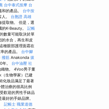
薦
台中泰式按摩
台
但溫和的產品。
台中按
客人。
台胞證 高雄
提取物。 但是，選
K-Beauty。
記帳
驟的數量可能取決於單
烈的水合，再生和皮
這種眼部護理面霜在
和效率的產品。
台中腳
 撥筋
Anakonda
拔
0年。
台中油壓
社
織物。 4Voo男子董
ryk（生物學家）已建
藝術化妝品滿足了最著
身體治療的很高比例
最受歡迎的男性手錶品
是最好的手錶品牌。
。
記帳士 職業道德