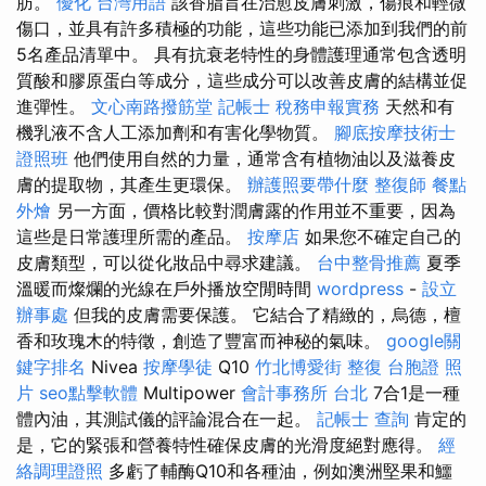
肪。
優化 台灣用語
該香脂旨在治愈皮膚刺激，傷痕和輕微
傷口，並具有許多積極的功能，這些功能已添加到我們的前
5名產品清單中。 具有抗衰老特性的身體護理通常包含透明
質酸和膠原蛋白等成分，這些成分可以改善皮膚的結構並促
進彈性。
文心南路撥筋堂
記帳士 稅務申報實務
天然和有
機乳液不含人工添加劑和有害化學物質。
腳底按摩技術士
證照班
他們使用自然的力量，通常含有植物油以及滋養皮
膚的提取物，其產生更環保。
辦護照要帶什麼
整復師
餐點
外燴
另一方面，價格比較對潤膚露的作用並不重要，因為
這些是日常護理所需的產品。
按摩店
如果您不確定自己的
皮膚類型，可以從化妝品中尋求建議。
台中整骨推薦
夏季
溫暖而燦爛的光線在戶外播放空閒時間
wordpress
-
設立
辦事處
但我的皮膚需要保護。 它結合了精緻的，烏德，檀
香和玫瑰木的特徵，創造了豐富而神秘的氣味。
google關
鍵字排名
Nivea
按摩學徒
Q10
竹北博愛街 整復
台胞證 照
片
seo點擊軟體
Multipower
會計事務所 台北
7合1是一種
體內油，其測試儀的評論混合在一起。
記帳士 查詢
肯定的
是，它的緊張和營養特性確保皮膚的光滑度絕對應得。
經
絡調理證照
多虧了輔酶Q10和各種油，例如澳洲堅果和鱷