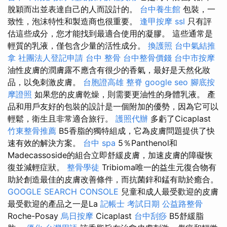
脫穎而出並表達自己的人而設計的。
台中養生館
包裝，一
致性，泡沫特性和製造商也很重要。
逢甲按摩
ssl
只有評
估這些成分，您才能找到最適合使用的凝膠。 這些通常是
輕質的乳液，僅包含少量的活性成分。
換護照
台中氣結推
拿
社團法人登記申請
台中 整骨
台中整骨價錢
台中市按摩
油性皮膚的潤膚露不應含有很少的香氣，最好是天然化妝
品，以免刺激皮膚。
台胞證高雄
整脊
google seo
腳底按
摩證照
如果您的皮膚乾燥，則需要更油性的身體乳液。 產
品和用戶友好的包裝的設計是一個附加的優勢，因為它可以
輕鬆，衛生且非常適合旅行。
護照代辦
多虧了Cicaplast
竹東整骨推薦
B5香脂的獨特組成，它為皮膚問題提供了快
速有效的解決方案。
台中 spa
5％Panthenol和
Madecassoside的組合立即舒緩皮膚，加速皮膚的障礙恢
復並減輕症狀。
整骨學徒
Tribioma唯一的益生元復合物有
助於創造最佳的皮膚改善條件，而抗菌鋅和錳有助於癒合。
GOOGLE SEARCH CONSOLE
兒童和成人最受歡迎的皮膚
最受歡迎的產品之一是La
記帳士 考試日期
公益路整骨
Roche-Posay
烏日按摩
Cicaplast
台中刮痧
B5舒緩脂