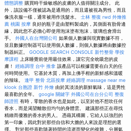
體態調整
購買時干燥敏感的皮膚的人值得關注成分。 此
外，該設備不僅被認為是通用的，而且還被視為男性，而且
像洗衣服一樣，通常被用作洗髮水。
士林 整復
rwd
外燴推
薦
桃園 按摩
良好的瓶子是由塑料製成的，其側面有肋骨邊
緣，因此您不必擔心即使用泡沫塗有泡沫，玻璃也會滑出
手。
外國人在台灣開公司
如果個人數據與現實數據不符，
並且數據控制器可以使用個人數據，則個人數據將由數據控
制器糾正。
GOOGLE SEARCH CONSOLE
新竹整骨
學按
摩課程
上床睡覺前使用最佳效果，讓它完全吮吸您的皮
膚！
經絡調理
台中 推拿
該產品可以根據需要在白天的任
何時間使用。 它基於木質，再加上佛手柑的新鮮感和溫暖
的辣味。
逢甲 整骨
北區按摩
經絡調理
massage near me
klook 台胞證
新竹 外燴
由於其淡淡的新鮮氣味，這是男性
最喜歡的全年。
google 關鍵字
外國公司在台分公司
整復
師證照
有時，零散的香水也是如此，以至於他不想吹任何
香水，而是渴望離散但均勻的身體雲。 建議那些正在尋找
精緻而優雅的香水的男人。 憑藉其構圖，它給人以強烈的
第一印象，因此對於那些自信和大膽的人來說是理想的選
擇。 對於那些喜歡隨著時間的流逝而變化的複雜，分層氣