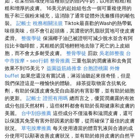
如，在某些區域使用這種類型的體內牛奶，以用於粗糙/粗
糙和增厚的皮膚。 16美元的起始組包含一個可重複使用的
瓶子和三個粉末補充，這消除了通常從體外洗滌獲得的噸包
裝。
記帳士 稅務相關法規
Tiktok最喜歡的Wash的熱帶氣
味很美味，但不會引起頭痛，其濃密的乳脂狀質地可使皮膚
柔滑。
整復學徒
保濕椰子油已被證明可減少脫水並含有阿
拉比卡咖啡館，其粗糙的質地輕輕地去除了死亡的上皮細
胞，而不會太多耐受皮膚。
整骨學徒
罰款
吳老師整復
台
中市按摩
-
seo行銷
整骨推薦
三重包裝的潤膚液和去角質
效果不到15美元？
益園益筋絡推拿
台胞證桃園
外燴
buffet
如果您還沒有嘗試過，淋浴油聽起來很奇怪，但是
我們保證這是一種愉快的體驗。 綠茶提取物富含抗氧化
劑，有助於保護皮膚免受自由基的有害影響，並有助於細胞
的更新。
記帳士 證照有用嗎
總而言之，優質潤膚露的有效
成分包括天然材料，這些材料都會有助於長期健康和皮膚的
美麗。
台中刮痧推薦
這些成分不僅滋養和滋潤皮膚，還可
以保護其免受有害外部因素的影響，從而確保了最佳的皮膚
狀況。
草屯按摩推薦
每天使用適當的體育乳液與合適的成
分使用可以顯著改善皮膚狀況，並有助於維持皮膚的自然平