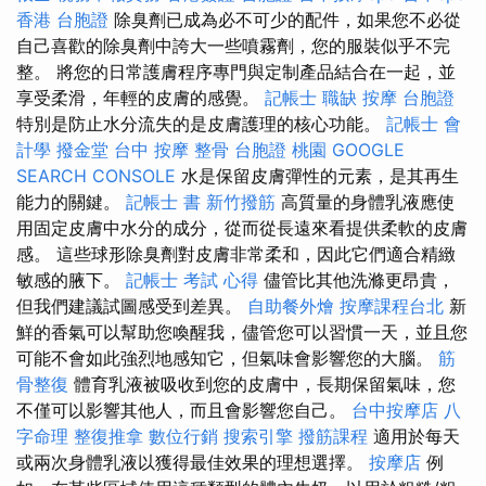
香港 台胞證
除臭劑已成為必不可少的配件，如果您不必從
自己喜歡的除臭劑中誇大一些噴霧劑，您的服裝似乎不完
整。 將您的日常護膚程序專門與定制產品結合在一起，並
享受柔滑，年輕的皮膚的感覺。
記帳士 職缺
按摩
台胞證
特別是防止水分流失的是皮膚護理的核心功能。
記帳士 會
計學
撥金堂
台中 按摩 整骨
台胞證 桃園
GOOGLE
SEARCH CONSOLE
水是保留皮膚彈性的元素，是其再生
能力的關鍵。
記帳士 書
新竹撥筋
高質量的身體乳液應使
用固定皮膚中水分的成分，從而從長遠來看提供柔軟的皮膚
感。 這些球形除臭劑對皮膚非常柔和，因此它們適合精緻
敏感的腋下。
記帳士 考試 心得
儘管比其他洗滌更昂貴，
但我們建議試圖感受到差異。
自助餐外燴
按摩課程台北
新
鮮的香氣可以幫助您喚醒我，儘管您可以習慣一天，並且您
可能不會如此強烈地感知它，但氣味會影響您的大腦。
筋
骨整復
體育乳液被吸收到您的皮膚中，長期保留氣味，您
不僅可以影響其他人，而且會影響您自己。
台中按摩店
八
字命理 整復推拿
數位行銷
搜索引擎
撥筋課程
適用於每天
或兩次身體乳液以獲得最佳效果的理想選擇。
按摩店
例