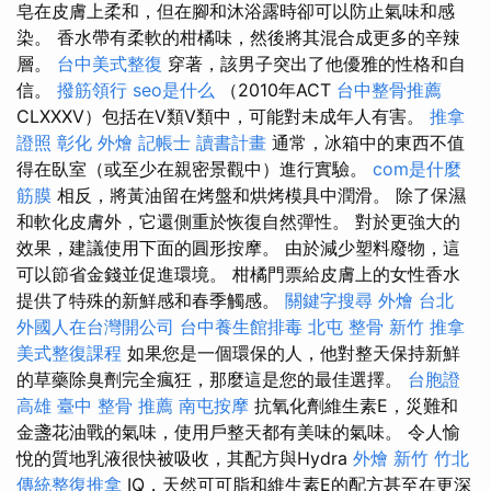
皂在皮膚上柔和，但在腳和沐浴露時卻可以防止氣味和感
染。 香水帶有柔軟的柑橘味，然後將其混合成更多的辛辣
層。
台中美式整復
穿著，該男子突出了他優雅的性格和自
信。
撥筋領行
seo是什么
（2010年ACT
台中整骨推薦
CLXXXV）包括在V類V類中，可能對未成年人有害。
推拿
證照
彰化 外燴
記帳士 讀書計畫
通常，冰箱中的東西不值
得在臥室（或至少在親密景觀中）進行實驗。
com是什麼
筋膜
相反，將黃油留在烤盤和烘烤模具中潤滑。 除了保濕
和軟化皮膚外，它還側重於恢復自然彈性。 對於更強大的
效果，建議使用下面的圓形按摩。 由於減少塑料廢物，這
可以節省金錢並促進環境。 柑橘門票給皮膚上的女性香水
提供了特殊的新鮮感和春季觸感。
關鍵字搜尋
外燴 台北
外國人在台灣開公司
台中養生館排毒
北屯 整骨
新竹 推拿
美式整復課程
如果您是一個環保的人，他對整天保持新鮮
的草藥除臭劑完全瘋狂，那麼這是您的最佳選擇。
台胞證
高雄
臺中 整骨 推薦
南屯按摩
抗氧化劑維生素E，災難和
金盞花油戰的氣味，使用戶整天都有美味的氣味。 令人愉
悅的質地乳液很快被吸收，其配方與Hydra
外燴 新竹
竹北
傳統整復推拿
IQ，天然可可脂和維生素E的配方甚至在更深