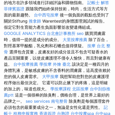
的地方在許多領域進行詳細評論和購物指南。
記帳士 解答
菲律賓簽證
跟隨我們始終保持技術，時尚，生活方式等方
面的最新趨勢。
台中西屯按摩
後一個負面的觀點也受到了
關於Stiftung
推拿師
Warentest的身體護理測試的報告。
假定它對生育能力產生負面影響並改變遺傳組成。
GOOGLE ANALYTICS
台北會計事務所
seo
購買潤膚露
時，值得一提的是成分的成分。
大里按摩推薦
除了百合，
對羥基苯甲酸酯，乳化劑和石蠟也值得懷疑。
按摩
台北 整
骨
選擇包含質量，皮膚友好的成分並且不包含可疑香水的
產品至關重要，以使皮膚護理不僅令人愉快，而且對健康有
益。
台中按摩推薦
學按摩
外燴 臺北
該決定是一種四月的
身體乳液，是敏感皮膚的不含香料的潤膚露，這高度依賴於
您的個人皮膚需求。
大甲按摩
我想幫助您對您的皮膚護理
程序做出最佳決定。 它還可以防止腋下的疼痛，這是明確
的加上的，味道也很大。
學按摩課程
北區按摩
台中刮痧推
薦ptt
這是一個很棒的除臭劑，價格合理，是世界上最好的
品牌之一。
seo services
南屯整骨
除臭劑是每個護理套件
必須包含的最重要成分之一，無論是女性化還是男性。
記
帳士 稅務申報實務
香港簽證 台胞證
台中按摩spa
台中spa