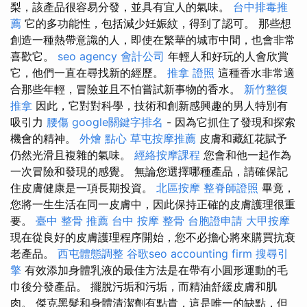
梨，該產品很容易分發，並具有宜人的氣味。
台中排毒推
薦
它的多功能性，包括減少妊娠紋，得到了認可。 那些想
創造一種熱帶意識的人，即使在繁華的城市中間，也會非常
喜歡它。
seo agency
會計公司
年輕人和好玩的人會欣賞
它，他們一直在尋找新的經歷。
推拿 證照
這種香水非常適
合那些年輕，冒險並且不怕嘗試新事物的香水。
新竹整復
推拿
因此，它對對科學，技術和創新感興趣的男人特別有
吸引力
腰傷
google關鍵字排名
- 因為它抓住了發現和探索
機會的精神。
外燴 點心
草屯按摩推薦
皮膚和藏紅花賦予
仍然光滑且複雜的氣味。
經絡按摩課程
您會和他一起作為
一次冒險和發現的感覺。 無論您選擇哪種產品，請確保記
住皮膚健康是一項長期投資。
北區按摩
整脊師證照
畢竟，
您將一生生活在同一皮膚中，因此保持正確的皮膚護理很重
要。
臺中 整骨 推薦
台中 按摩 整骨
台胞證申請
大甲按摩
現在從良好的皮膚護理程序開始，您不必擔心將來購買抗衰
老產品。
西屯體態調整
谷歌seo
accounting firm
搜尋引
擎
有效添加身體乳液的最佳方法是在帶有小圓形運動的毛
巾後分發產品。 擺脫污垢和污垢，而精油舒緩皮膚和肌
肉。 傑克黑髮和身體清潔劑有點貴，這是唯一的缺點，但