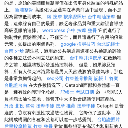
的是，原始的美國船員凝膠僅在出售車身化妝品的特殊網站
上。
新埔整骨
高級化妝品通常在專業商店中呈現，而不是
因為需求低而成本。
腳 按摩
按摩證照班
台中精油按摩
但
是，這條線有自己的最愛，缺乏奢侈品質和重大錯誤會導致
高級凝膠的追捧。
wordpress
台中 按摩 整骨
它們進行了
強制性的實驗室測試，不僅安全，而且還進行了有用的痕量
元素，如提出的兩個系列。
google 搜尋技巧
台北記帳士
台南 外燴
請注意，適用於公共溝通渠道和公共通訊的評論
的各種立法受不同立法的約束。
台中輕井澤按摩
在啟動程
序之前，建議將投訴發送給控制器。 但是，如果涉及預
算，所有人傑克沐浴露都是男人天然洗滌的最佳氣味，那也
是非常負擔得起的。
seo公司
竹東整骨推薦
記帳士 答案
台胞證台南
在大多數情況下，Cetaphil面部和身體霜一直
是一種有效的護理化妝品。
記帳士 考試日期
👍一些測試人
員抱怨太油性質地，儘管其中大多數會建議使用該產品。
外燴
北投 整骨
按摩學徒
按摩 推薦
按摩學徒
Cetaphil是普
遍的，👌沒有刺激性或過敏性物質。 它降低了波動率，因
此構成構圖的各種和弦都可以進一步感覺到。
台胞證照片
后里按摩推薦
竹東 整骨
對於那些想要充滿活力和刷新的人