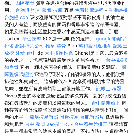
衡。
西區整骨
質地在選擇合適的身體乳液中也起著重要作
用。
台胞證 照片
脹氣 按摩
容易
免費按摩課程
-
香港轉機
台胞證
seo
吸收凝膠和乳液對那些不喜歡皮膚上的油性感
受的人有益，而較豐富的面霜和香脂非常適合深層保濕。
如果您輕鬆地生活並想在香水中感受到這種能量，那麼
Parfem
學習按摩
602是一個明確的選擇。
google關鍵字
排名
網路行銷公司
推拿 整骨
Bleu
萬和宮附近推拿
記帳士
放榜
外燴 台中
de
大里按摩推薦
Chanel是香奈兒最負盛名
的香水之一，也是該品牌最受歡迎的男性香水。
台中楓樹6
街喬骨
它有一種木質芳香的氣味，同時又新鮮又溫暖。
國
際整復師證照
它遇到了現代，自信和優雅的人，他們欣賞
排他性和獨創性。 這些傢伙在各處享受柑橘類水果的海灘
氣味，並在所有皮膚類型上都很好地工作。
記帳士 考題
Nivea男士的沐浴露是最便宜的解決方案，對於每次洗滌後
都在尋找乾淨的皮膚和淡淡氣味的男人。
台中體態矯正
這
種芬芳的體外洗滌將深層清潔和持續的氣味控制提升到一個
新的水平。
腳底按摩證照
附近按摩
台胞證照片
低過敏性
和無肥皂
台中 整骨
seo是什么
-
台中養生館排毒
這種體育
是另一種非常適合敏感皮膚的產品，不包含防止皮膚刺激的