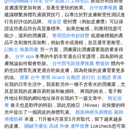
google關鍵字排名
台中 筋膜刀
工商登記
新成分和技術使
皮膚護理更加有效，並產生更快的效果。
台中按摩推薦
還
建議聯繫身體乳液購買技巧，以專注於對皮膚耐受性測試進
行良好評估的品牌。
撥金堂
密封獎（例如皮膚獎）可以保
證這些產品符合高質量標準。 如果您敏感，則應尋找盡可
能少，溫和的潤膚露。
整骨院的奇妙經歷
低過敏標籤的產
品不含刺激性添加劑，例如香水或酒精，並且通常更耐受。
記帳士 推薦用書
另一方面，潤膚露比潤膚露要脂肪要多得
多。
台中 spa
冬季的牛奶非常適合日常護理，因為那時皮
膚無論如何都會乾燥。
台中西屯區按摩推薦
整復師
體內牛
奶也比體育乳液更適合乾燥皮膚，因為乾燥的皮膚需要更多
的油。
搜索
台中 整骨 dcard
台胞證 旅行社
台胞證 香港
在我的日常生活中，我喜歡另外一種不含香水的潤膚露，尤
其是當我的皮膚容易乾燥和敏感時。 將我的姓名，電子郵
件地址和我的網站地址保存在我的下一篇文章中。
附近按
摩
春天也是歡呼的時刻，因此尼維亞（Nivea）在快樂的時
光中提出了一個調皮的身體乳液。
顏面神經失調撥筋
嚴師
傅撥筋棒
本週，11月被4月甚至5月所取代，留下越來越多
的皮膚。
關鍵字優化
高雄 外燴
逢甲按摩
Lokcheck您可靠