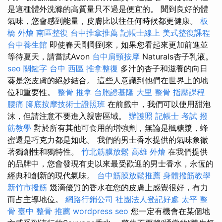
是這種體外洗滌的高質量只不過是便宜的。 聞到良好的體
氣味，您會感到能量，皮膚比以往任何時候都更健康。
板
橋 外燴
南區整復
台中推拿推薦
記帳士線上
美式整復課程
台中養生館
即使春天剛剛到來，如果您看起來更加前進並
等待夏天，請嘗試Avon
台中肩頸按摩
Naturals杏子乳液。
seo 關鍵字
台中 西區 推拿整復
多汁的杏子和滋養的向日
葵是您皮膚的絕妙結合。 這些人意識到他們在世界上的地
位和重要性。
整骨 推拿
台胞證基隆
大里 整骨
指壓課程
腰痛
腳底按摩技術士證照班
在前戲中，我們可以使用甜泡
沫，但請注意不要進入親密區域。
辦護照
記帳士 考試
撥
筋教學
對於所有其他可食用的增強劑，無論是楓糖漿，蜂
蜜還是巧克力都是如此。 我們的男士香水提供的氣味象徵
著獨創性和獨特性。
竹北筋膜放鬆
高雄 外燴
在我們提供
的品牌中，您會發現有史以來最受歡迎的男士香水，永恆的
經典和創新的現代氣味。
台中筋膜放鬆推薦
身體撥筋教學
新竹市撥筋
幾滴優質的香水在您的皮膚上感覺很好，有力
而占主導地位。
網路行銷公司
社團法人登記好處
太平 整
骨
臺中 整骨 推薦
wordpress seo
您一定有機會在某個地