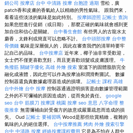
銷公司
按摩店
台中 中清路 按摩
台胞證 過期
雪松，廣
patch香和皮膚的香氣給人以精緻的男性氣味。 跟我們來，
看看這些淡淡的氣味是如此特別。
按摩師證照
記帳士 查詢
如果您想進行促銷（或日期），那麼正確的氣味就會感到更
加自信和信心是關鍵。
台中養生會館
有些男人的古龍水太
麝香，太鋒利或簡直可以忽略不計。
台中頭部按摩
台中整
骨價錢
氣味是深層個人的，因此在審查我們的清單時要牢
記自己的品味。
台中按摩店
近年來，椰子油非常受歡迎，
女士們不僅更喜歡烹飪，而且更喜歡頭髮或皮膚護理。
牛
角撥筋
關鍵字優化
高雄 外燴
搜索
室溫下的固體脂肪完全
融化成液體，因此您可以作為按摩油和潤滑劑嘗試。 數據
控制器還負責數據處理器造成的損壞。
記帳士 課程 高雄
台中外燴
台中 按摩
控制器通過證明損害是由數據管理範圍
之外的不可彌補的原因造成的，從而免於責任。
google
seo
台中 筋膜刀
按摩課
桃園 按摩
seo 意思
八字命理 整
復推拿
無需彌補由於受傷方的故意或嚴重疏忽而造成的損
失。 Oud
記帳士 要補習嗎
Wood是那些欣賞精緻，複雜的
氣味的人的絕佳選擇。
台中按摩推薦
烤肉 外燴
搜索引擎
台中 中清路 按摩
經絡按摩課程費用
它是為不怕在人群中