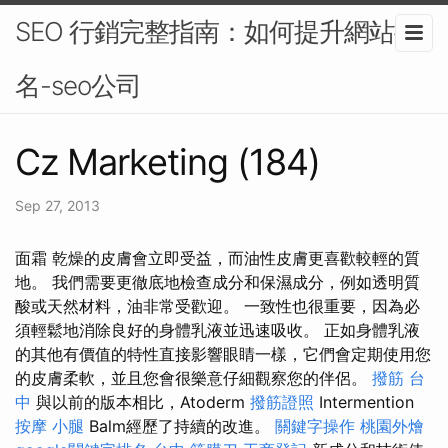
SEO 行銷完整指南：如何提升網站排
名-seo公司
Cz Marketing (184)
Sep 27, 2013
面霜 乾燥的皮膚會立即受益，而油性皮膚更喜歡較輕的質
地。 我們需要更徹底地檢查成分和保濕成分，例如透明質
酸或天然材料，油非常受歡迎。 一致性也很重要，因為必
須輕鬆地消除良好的身體乳液並迅速吸收。 正如身體乳液
的其他有價值的特性直接影響眼睛一樣，它們會定期使用您
的皮膚柔軟，並且您會很樂意仔細觀察您的伴侶。
撥筋 台
中
與以前的版本相比，Atoderm
撥筋證照
Intermention
按摩 小腿
Balm經歷了持續的改進。
關鍵字操作
桃園外燴