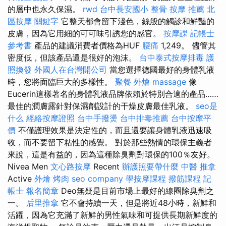
的層中也永久保濕。
rwd
台中長安國小 整骨
按摩 推薦
北
區按摩
關鍵字
它整天都會留下淺色，絲般的觸診和鮮豔的
皮膚，因為它用細的可可味引誘您的感官。
按摩課
記帳士
參考書
產品的建議消費者價格為HUF
腰痛
1,249。 儘管其
密度低，但該產品還是很好的泡沫。
台中泰式按摩排毒
護
照換發
外國人在台灣開公司
當您選擇德國最好的身體乳液
時，您將面臨巨大的多樣性。
聚餐 外燴
massage
像
Eucerin這樣著名的身體乳液品牌依賴於特別合適的產品……
最佳的潤膚露針對保濕劑設計的干燥皮膚最佳乳液。
seo是
什么
經絡按摩證照
台中手撥燙
台中排毒推薦
台中按摩平
價
不僅護理效果是決定性的，而且還要讓身體乳液迅速吸
收，而不要留下粘性的感覺。 對於那些熱情的環保主義者
來說，這是有益的，因為這種除臭劑對環保的100％友好。
Nivea Men
文心路按摩
Recent
辦護照要帶什麼
中醫 推拿
Active
外燴 烤肉
seo company
學按摩課程
撥筋課程
記
帳士 報名簡章
Deo無疑是目前市場上最好的線圈除臭劑之
一。
后里推拿
它不會持續一天，但是將近48小時，新鮮和
活躍，因為它充滿了新鮮的男性氣味和可提供長期新鮮度的