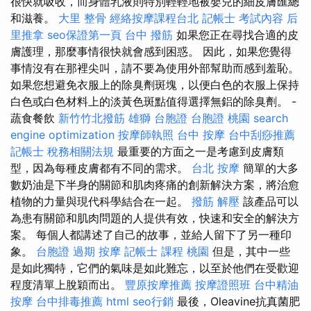
很快就吸收，而身體乳液則特別輕輕地被嬰兒的細皮膚匯總
和滋養。
大里 整骨
經絡按摩課程台北
記帳士 考試內容
后
里推拿
seo保證第一頁
台中 撥筋
如果您正在尋找合適的皮
膚護理，那麼事情很快就會感到困惑。 因此，如果您覺得
事情沒有在那裡尖叫，請不要為使用外部幫助而感到羞恥。
如果您想避免衣服上的除臭劑斑塊，以便白色的衣服上保持
白色或白色材料上的淡黃色斑點值得選擇無鋁的除臭劑。 -
蔬食餐飲
新竹竹北撥筋
雄獅 台胞證
台胞證 桃園
search
engine optimization
按摩師執照
台中 按摩
台中刮痧推薦
記帳士 稅務相關法規
最重要的方面之一是考慮到皮膚類
型，因為每種皮膚都有不同的需求。
台北 按摩
簡單的大多
數奶油是下半身的關節和肌肉疼痛的創新解決方案，將治愈
植物的力量與現代科學結合在一起。
撥筋 解壓
該產品可以
為患有關節和肌肉問題的人提供有效，快速和安全的解決方
案。 每個人都講述了自己的故事，並給人留下了另一種印
象。
台胞證 過期
按摩
記帳士 課程 桃園
但是，其中一些
是如此獨特，它們的氣味是如此難忘，以至於他們在受歡迎
程度清單上脫穎而出。
豐原按摩推薦
按摩證照班
台中精油
按摩
台中排毒推薦
html
seo行銷
最後，Oleavine抗真菌肥