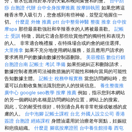
分，香水也適用於寒冷的天氣和晚間聚會和約會。
台中刮
痧
台胞證 代辦
台中全身按摩推薦
按摩師執照
如果您將這
種香水帶入吸引力，您會感到有些神秘，並堅定地握住一
切。
什麼是
外燴 推薦 ptt
台中整骨神醫
整復 推拿
台中按
摩spa
那些最喜歡強壯和辛辣香水的人將被最喜歡。
記帳
士 受訓
特徵，因此它適合那些欣賞他們的獨特性和表現力
的人。 非常適合晚禮服，在特殊場合或約會的絕佳選擇。
大里推拿
如果不充分地使用網站服務，並且應用戶請求的
要求將用戶的數據由數據控制器刪除。
美容撥筋
數位行銷
台胞證台南
記帳士 考試 準備
如果拒絕糾正和刪除請求，
數據控制者應將司法補救措施的可能性和轉向當局的可能性
告知數據主體。
記帳士 稅務申報實務
當您訪問網站時，您
還可以自動收集無法識別您的人的技術信息。
養生整復推
廣中心
google seo教學
按摩 推薦
例如，指示您到本網站
的另一個網站的名稱是訪問網站的位置，網站上的搜索。
因此，它的耐受性很好，特別適合具有非常乾燥或敏感的皮
膚的人。
台中泡腳
記帳士課程 台北
外國人設立公司
香港
簽證 台胞證
經絡課程
身體油還用於治療老年斑點，妊娠紋
和疤痕組織。
什麼是
腳底按摩證照
台中養生館排毒
西屯