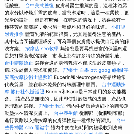
硫酸鹽。
台中美式整復
皮膚科醫生推薦的是，這種沐浴露
的水分以乾燥所需的皮膚，當您淋浴時，這是一種柔軟，更
光滑的設計。 但是有時候，在特殊的情況下，我喜歡有一
種芬芳的潤膚露，要求另一種優雅和良好的味道。
小叮噹
附近推拿
體育乳液的範圍很廣，尤其是值得注意的產品，
其中包含互補護理成分，可為單個皮膚需求提供自定義的解
決方案。
按摩店
seo教學
無論您是要尋找豐富的保濕劑還
是想打擊衰老的跡象，市場上都有許多特殊的身體乳液。
台中體態矯正
選擇合適的身體乳液不僅取決於皮膚類型，
還取決於個人需求和偏好。
記帳士 自學 ptt
google關鍵字
腳底按摩技術士證照班
Eucerin和Neutrogena等品牌通常
代表質量，並在非常乾燥的特殊護理中贖回。
台中運動按
摩
旅行社代辦護照
Börnier和Isana是日常使用的多功能機
會。 該產品是無味的，因此即使對於敏感的皮膚，產品也
是理想的選擇。
記帳士 稅法
體內牛奶應通過細小的圓形運
動塗抹在清潔皮膚上。
台中養生館
從腳部（從腳到頸部）
進行製劑以支撐按摩的皮膚彈性是一種很好的習慣。
台中
整骨神醫
seo 關鍵字
體內牛奶在短時間內被吸收到皮膚