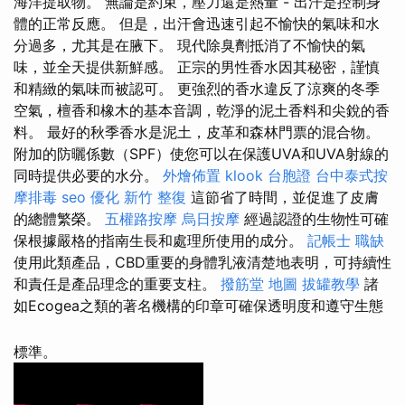
海洋提取物。 無論是約束，壓力還是熱量 - 出汗是控制身
體的正常反應。 但是，出汗會迅速引起不愉快的氣味和水
分過多，尤其是在腋下。 現代除臭劑抵消了不愉快的氣
味，並全天提供新鮮感。 正宗的男性香水因其秘密，謹慎
和精緻的氣味而被認可。 更強烈的香水違反了涼爽的冬季
空氣，檀香和橡木的基本音調，乾淨的泥土香料和尖銳的香
料。 最好的秋季香水是泥土，皮革和森林門票的混合物。
附加的防曬係數（SPF）使您可以在保護UVA和UVA射線的
同時提供必要的水分。
外燴佈置
klook 台胞證
台中泰式按
摩排毒
seo 優化
新竹 整復
這節省了時間，並促進了皮膚
的總體繁榮。
五權路按摩
烏日按摩
經過認證的生物性可確
保根據嚴格的指南生長和處理所使用的成分。
記帳士 職缺
使用此類產品，CBD重要的身體乳液清楚地表明，可持續性
和責任是產品理念的重要支柱。
撥筋堂 地圖
拔罐教學
諸
如Ecogea之類的著名機構的印章可確保透明度和遵守生態
標準。