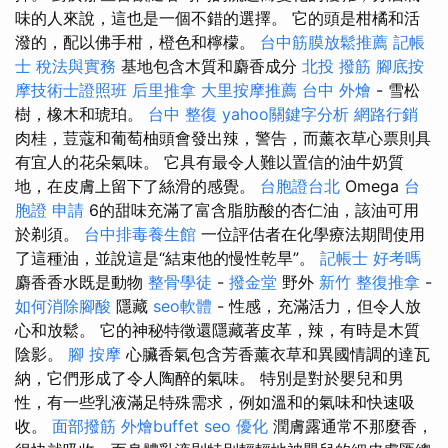
味的人來說，這也是一個不錯的選擇。 它的頭是柑橘和活
潑的，配以佛手柑，橙色和檸檬。
台中筋膜放鬆推薦
記帳
士 稅法與實務
基地包含木質和麝香成分
北投 撥筋
腳底按
摩技術士證照班
后里推拿
大里按摩推薦
台中 外燴
- 雪松
樹，橡木和琥珀。
台中 整復
yahoo關鍵字分析
網路行銷
肉桂，荳蔻和葡萄柚頭會發出辣，警告，而薰衣草心票則具
有宜人的花朵氣味。 它具有最令人難以置信的油牛奶質
地，在皮膚上留下了絲滑的感覺。
台胞證台北
Omega
台
胞證 申請
6的甜味充滿了富含脂肪酸的杏仁油，該油可用
於剃須。
台中排毒養生館
一位評估者在化學療法期間使用
了這種油，並說這是“結束他的慢性乾旱”。
記帳士 好考嗎
麝香香水既是動物
整骨學徒
-
撥金堂
野外
新竹 整復推拿
-
如何消除腳酸
隱藏
seo軟體
- 性感，充滿活力，但令人放
心和放鬆。 它的神秘特徵還隱藏著皮革，辣，有時是木質
陰影。
腳 按摩
心臟香氣包含芳香薰衣草和異國情調的達瓦
納，它們形成了令人陶醉的氣味。 特別是對於嬰兒和男
性，有一些乳液滿足特殊需求，例如溫和的氣味和快速吸
收。
面部撥筋
外燴buffet
seo 優化
潤膚露通常不那麼香，