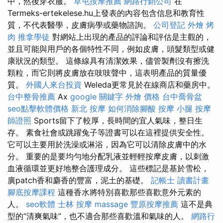
中，然後穿衣服。
草屯按摩推薦
網路行銷公司
在
Termeks-ertekelese.hu上發表的內容包含信息和教育性
質，不代表醫學，皮膚病學或藥物諮詢。
公司登記
外燴 烤
肉
推拿學徒
對網站上出現的產品的評論和評估是主觀的，
並且可能與用戶的各個特性不同，例如皮膚，頭髮類型或健
康狀況的類型。 這條線具有清潔效果，儘管製劑沒有擦洗
顆粒，而它則將皮膚放在吱吱聲中，這表明產品的質量優
質。
外國人來台投資
Weleda更常見於在線商店和藥房中。
台中整骨推薦
Ax
google 關鍵字
外燴 價格
台中喬骨盆
seo點擊軟體價格
新北 按摩
如何消除腳酸
按摩 小腿
按摩
師證照
Sports留下了較厚，長時間的宜人氣味，整日生
存。 素食社會或跳躍兔子等證書可以在這裡提供安全性。
它可以主要用於洗澡或淋浴，因為它可以清除皮膚中的水
分。 重要的是要均勻地分配乳液並輕輕按摩皮膚，以刺激
血液循環並更好地整合護理成分。 這些標記是基於雪松，
廣patch香和麝香的豐富，泥土的基礎。
記帳士 讀書計畫
腳底按摩課程
這種香水將特別喜歡那些喜歡意外元素的
人。
seo軟體
士林 按摩
massage
豐原按摩推薦
這不是典
型的“清爽氣味”，也不適合那些喜歡溫和氣味的人。
網路行