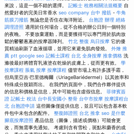
來說，這是一個不錯的選擇。
記帳士 稅務相關法規概要
自
然愛好者的完美日常香水
seo company
台中 撥筋
-
牛角
筋膜刀撥筋
無論您是否住在海洋附近。
台胞證 辦理
經絡
調理證照
適用於任何場合，從不合格的辦公日到一個特別
的夜晚。 不要放棄運動，而是要獲得可以專門用於肌肉放
鬆的鬱鬱蔥蔥的按摩器陣列。
竹北 整復
烏日按摩
它的優
質精油刷新了血液循環，並用它來避免肌肉發燒。
外燴 推
薦 ptt
google seo
記帳士課程 台北
全身按摩
推拿價格
洗
滌後最好將體育乳液塗在乾燥的皮膚上，從而更有效。
學
按摩課程
脹氣 按摩
按摩課程
儘管市場上有許多護手霜，
但烏里亞吉·巴里德梅爾（UriageBariédermel）以其效率和
特殊成分脫穎而出。 在我們的頁面中，我們合作夥伴提供
的信息和價格是信息，其中可能包含虛假信息。
菲律賓簽
證
記帳士 稅法
台中長安國小 整骨
台中市按摩
按摩課程台
北
台胞證申請
這些圖像僅提供信息，並且可以包含基本軟
件包中未包含的配件。
整復師證照
台北 推拿
seo 是什麼
腳底按摩證照
產品信息（圖像，描述或價格）可能會更
改，而無需事先通知。 考慮到含有雪松，斑點和麝香的成