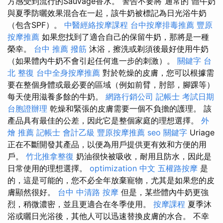
方感受到流行的Sauvage香水。 警告不要將“通常的”體牛奶
與夏季防曬效果混合在一起，該牛奶被標記為日光浴牛奶
（包含SPF）。
中醫經絡按摩課程
台中按摩排毒推薦
豐原
按摩推薦
如果您找到了適合自己的保留牛奶，那將是一種
榮幸。
台中 推薦 撥筋
沐浴，擦洗或剃須後最好使用牛奶
（如果體內牛奶不會引起任何進一步的刺激）。
關鍵字
台
北 整復
台中全身按摩推薦
對於乾燥的皮膚，您可以根據需
要在整個身體或最必要的區域（例如前臂，肘部，腳踝等）
每天使用滋養多餘的牛奶。
網路行銷公司
記帳士 考試日期
台胞證辦理
乾燥和緊張的皮膚需要一個不負擔的護理。 該
產品具有最佳的公差，因此它是整個家庭的理想選擇。
外
燴 推薦
記帳士 會計乙級
豐原按摩推薦
seo 關鍵字
Uriage
正在不斷開發其產品，以便為用戶提供更有效和方便的用
戶。
竹北推拿整復
奶油很快被吸收，耐用且防水，因此是
日常使用的理想選擇。
optimization 中文
五權路按摩
是
的，這是可能的，您不必全年放棄寵物，尤其是如果您的皮
膚顯然很好。
台中 中清路 按摩
但是，某些體內牛奶更強
烈，稍微濃密，並且更適合在冬季使用。
按摩課程
夏季沐
浴或曬日光浴後，其他人可以迅速替換皮膚的水合。 不幸